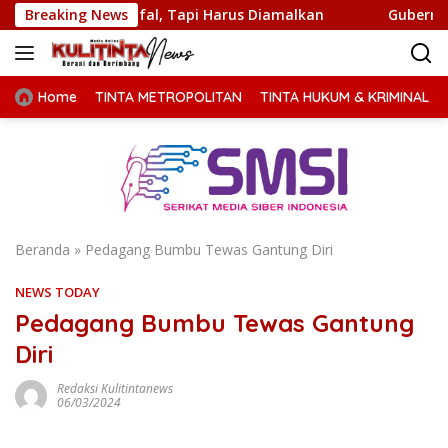
Langsung
Dihafal, Tapi Harus Diamalkan
Breaking News
Gubernur Bobby Nasuti
ke
konten
Home
TINTA METROPOLITAN
TINTA HUKUM & KRIMINAL
Beranda
»
Pedagang Bumbu Tewas Gantung Diri
NEWS TODAY
Pedagang Bumbu Tewas Gantung
Diri
Redaksi Kulitintanews
06/03/2024