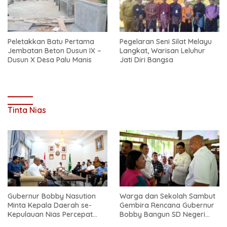
Peletakkan Batu Pertama
Pegelaran Seni Silat Melayu
Jembatan Beton Dusun IX –
Langkat, Warisan Leluhur
Dusun X Desa Palu Manis
Jati Diri Bangsa
Tinta Nias
Gubernur Bobby Nasution
Warga dan Sekolah Sambut
Minta Kepala Daerah se-
Gembira Rencana Gubernur
Kepulauan Nias Percepat
Bobby Bangun SD Negeri
Usulan BKP 2027
Lasara di Nias Utara