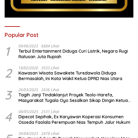
Popular Post
1
09/06/2025
6884 Lihat
Terbul Entertainment Diduga Curi Listrik, Negara Rugi
Ratusan Juta Rupiah
2
18/02/2026
3533 Lihat
Kawasan Wisata Sawakete Turedawola Diduga
Bermasalah, Ini Kata Wakil Ketua DPRD Nias Utara
3
26/03/2025
2636 Lihat
Tagih Janji Tindaklanjut Proyek Teolo-Harefa,
Masyarakat Tugala Oyo Sesalkan Sikap Dingin Ketua
Komisi III DPRD Nias Utara
4
08/05/2025
2531 Lihat
Dipecat Sepihak, Ex Karyawan Koperasi Konsumen
Osseda Faolala Perempuan Nias Tempuh Jalur Hukum
30/04/2025
2478 Lihat