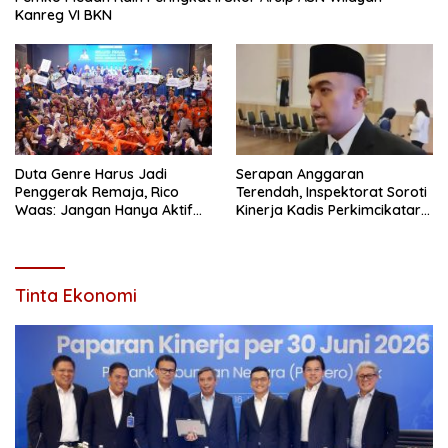
Kanreg VI BKN
Duta Genre Harus Jadi
Serapan Anggaran
Penggerak Remaja, Rico
Terendah, Inspektorat Soroti
Waas: Jangan Hanya Aktif
Kinerja Kadis Perkimcikataru
Saat Ada Acara
Medan
Tinta Ekonomi