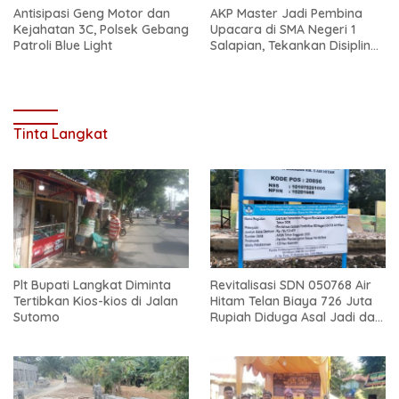
Antisipasi Geng Motor dan
AKP Master Jadi Pembina
Kejahatan 3C, Polsek Gebang
Upacara di SMA Negeri 1
Patroli Blue Light
Salapian, Tekankan Disiplin
dan Bahaya Narkoba
Tinta Langkat
Plt Bupati Langkat Diminta
Revitalisasi SDN 050768 Air
Tertibkan Kios-kios di Jalan
Hitam Telan Biaya 726 Juta
Sutomo
Rupiah Diduga Asal Jadi dan
Sarat Korupsi