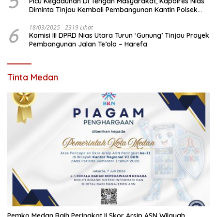
5
Picu Kegaduhan Di Tengah Masyarakat, Kapolres Nias
Diminta Tinjau Kembali Pembangunan Kantin Polsek
Lotu
6
18/03/2025
2319 Lihat
Komisi III DPRD Nias Utara Turun ‘Gunung’ Tinjau Proyek
Pembangunan Jalan Te’olo – Harefa
Tinta Medan
Pemko Medan Raih Peringkat II Skor Arsip ASN Wilayah