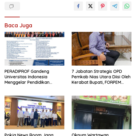
Baca Juga
PERADIPROF Gandeng
7 Jabatan Strategis OPD
Universitas Indonesia
Pemkab Nias Utara Diisi Oleh
Menggelar Pendidikan
Kerabat Bupati, FORPEM
Khusus Profesi Advokat
FANITARA Menduga adanya
Praktik Nepotisme
Pokja News Room Jaga
Oknum Wartawan