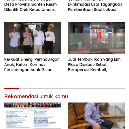
Desa Provinsi Banten Resmi
Diintimidasi Usai Tayangkan
Dilantik Oleh Ketua Umum
Pemberitaan Soal Lokasi
SMSI Pusat
Kusuk Lulur di Brayan
Perkuat Sinergi Perlindungan
Judi Tembak Ikan Yang Lim
Anak, Ketum Komnas
Plaza Disebut-Sebut
Perlindungan Anak Gelar
Beroperasi Kembali,
Audiensi ke Polres
Ternyata Hoaks
Pematangsiantar
Rekomendasi untuk kamu