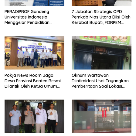
PERADIPROF Gandeng
7 Jabatan Strategis OPD
Universitas Indonesia
Pemkab Nias Utara Diisi Oleh
Menggelar Pendidikan
Kerabat Bupati, FORPEM
Khusus Profesi Advokat
FANITARA Menduga adanya
Praktik Nepotisme
Pokja News Room Jaga
Oknum Wartawan
Desa Provinsi Banten Resmi
Diintimidasi Usai Tayangkan
Dilantik Oleh Ketua Umum
Pemberitaan Soal Lokasi
SMSI Pusat
Kusuk Lulur di Brayan