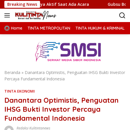
Langsung
 Hanya Aktif Saat Ada Acara
Breaking News
Gubsu Bobby Prioritaskan
ke
konten
Home
TINTA METROPOLITAN
TINTA HUKUM & KRIMINAL
Beranda
»
Danantara Optimistis, Penguatan IHSG Bukti Investor
Percaya Fundamental Indonesia
TINTA EKONOMI
Danantara Optimistis, Penguatan
IHSG Bukti Investor Percaya
Fundamental Indonesia
Redaksi Kulitintanews