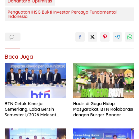
Danantara Optimistis
Penguatan IHSG Bukti Investor Percaya Fundamental
Indonesia
Baca Juga
BTN Cetak Kinerja
Hadir di Gaya Hidup
Cemerlang, Laba Bersih
Masyarakat, BTN Kolaborasi
Semester I/2026 Melesat
dengan Burger Bangor
40,8 Persen, NPL Turun ke
2,99 Persen