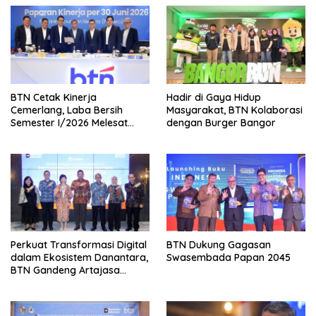
BTN Cetak Kinerja
Hadir di Gaya Hidup
Cemerlang, Laba Bersih
Masyarakat, BTN Kolaborasi
Semester I/2026 Melesat
dengan Burger Bangor
40,8 Persen, NPL Turun ke
2,99 Persen
Perkuat Transformasi Digital
BTN Dukung Gagasan
dalam Ekosistem Danantara,
Swasembada Papan 2045
BTN Gandeng Artajasa
Perluas Layanan