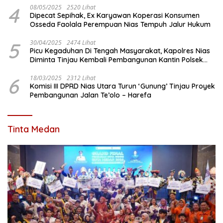
4
08/05/2025
2520 Lihat
Dipecat Sepihak, Ex Karyawan Koperasi Konsumen
Osseda Faolala Perempuan Nias Tempuh Jalur Hukum
5
30/04/2025
2474 Lihat
Picu Kegaduhan Di Tengah Masyarakat, Kapolres Nias
Diminta Tinjau Kembali Pembangunan Kantin Polsek
Lotu
6
18/03/2025
2312 Lihat
Komisi III DPRD Nias Utara Turun ‘Gunung’ Tinjau Proyek
Pembangunan Jalan Te’olo – Harefa
Tinta Medan