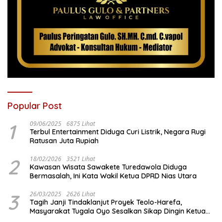
Popular Post
1
09/06/2025
6875 Lihat
Terbul Entertainment Diduga Curi Listrik, Negara Rugi
Ratusan Juta Rupiah
2
18/02/2026
3521 Lihat
Kawasan Wisata Sawakete Turedawola Diduga
Bermasalah, Ini Kata Wakil Ketua DPRD Nias Utara
3
26/03/2025
2626 Lihat
Tagih Janji Tindaklanjut Proyek Teolo-Harefa,
Masyarakat Tugala Oyo Sesalkan Sikap Dingin Ketua
Komisi III DPRD Nias Utara