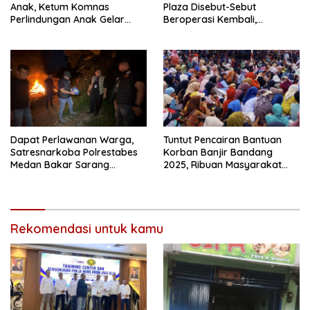
Anak, Ketum Komnas
Plaza Disebut-Sebut
Perlindungan Anak Gelar
Beroperasi Kembali,
Audiensi ke Polres
Ternyata Hoaks
Pematangsiantar
Dapat Perlawanan Warga,
Tuntut Pencairan Bantuan
Satresnarkoba Polrestabes
Korban Banjir Bandang
Medan Bakar Sarang
2025, Ribuan Masyarakat
Narkoba di Klambir Lima
Blokade Jalinsum
Rekomendasi untuk kamu