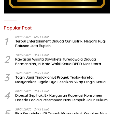
Popular Post
1
09/06/2025
6871 Lihat
Terbul Entertainment Diduga Curi Listrik, Negara Rugi
Ratusan Juta Rupiah
2
18/02/2026
3517 Lihat
Kawasan Wisata Sawakete Turedawola Diduga
Bermasalah, Ini Kata Wakil Ketua DPRD Nias Utara
3
26/03/2025
2623 Lihat
Tagih Janji Tindaklanjut Proyek Teolo-Harefa,
Masyarakat Tugala Oyo Sesalkan Sikap Dingin Ketua
Komisi III DPRD Nias Utara
4
08/05/2025
2517 Lihat
Dipecat Sepihak, Ex Karyawan Koperasi Konsumen
Osseda Faolala Perempuan Nias Tempuh Jalur Hukum
5
30/04/2025
2473 Lihat
Picu Kegaduhan Di Tengah Masyarakat, Kapolres Nias