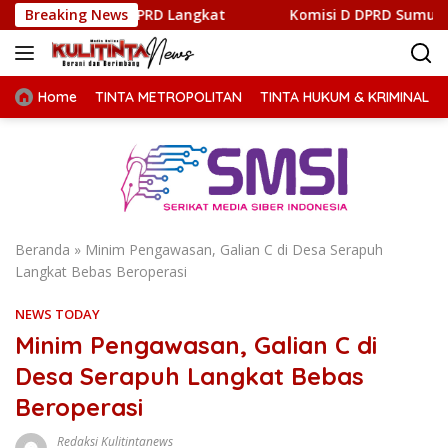
Langsung
ama DPRD Langkat
Breaking News
Komisi D DPRD Sumut Ikut Gubsu Bobb
ke
konten
Home
TINTA METROPOLITAN
TINTA HUKUM & KRIMINAL
Beranda
»
Minim Pengawasan, Galian C di Desa Serapuh
Langkat Bebas Beroperasi
NEWS TODAY
Minim Pengawasan, Galian C di
Desa Serapuh Langkat Bebas
Beroperasi
Redaksi Kulitintanews