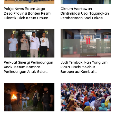
Pokja News Room Jaga
Oknum Wartawan
Desa Provinsi Banten Resmi
Diintimidasi Usai Tayangkan
Dilantik Oleh Ketua Umum
Pemberitaan Soal Lokasi
SMSI Pusat
Kusuk Lulur di Brayan
Perkuat Sinergi Perlindungan
Judi Tembak Ikan Yang Lim
Anak, Ketum Komnas
Plaza Disebut-Sebut
Perlindungan Anak Gelar
Beroperasi Kembali,
Audiensi ke Polres
Ternyata Hoaks
Pematangsiantar