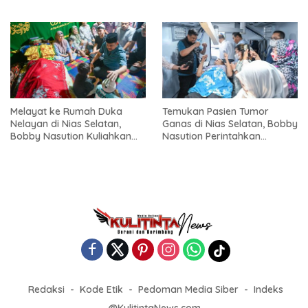
Bantuan
Nisbar Dimulai Agustus
Melayat ke Rumah Duka
Temukan Pasien Tumor
Nelayan di Nias Selatan,
Ganas di Nias Selatan, Bobby
Bobby Nasution Kuliahkan
Nasution Perintahkan
dan Siapkan Pekerjaan untuk
Penanganan dan Operasi di
Anak Almarhum
Medan
Redaksi
Kode Etik
Pedoman Media Siber
Indeks