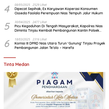
Komisi III DPRD Nias Utara
4
08/05/2025
2529 Lihat
Dipecat Sepihak, Ex Karyawan Koperasi Konsumen
Osseda Faolala Perempuan Nias Tempuh Jalur Hukum
5
30/04/2025
2477 Lihat
Picu Kegaduhan Di Tengah Masyarakat, Kapolres Nias
Diminta Tinjau Kembali Pembangunan Kantin Polsek
Lotu
6
18/03/2025
2316 Lihat
Komisi III DPRD Nias Utara Turun ‘Gunung’ Tinjau Proyek
Pembangunan Jalan Te’olo – Harefa
Tinta Medan