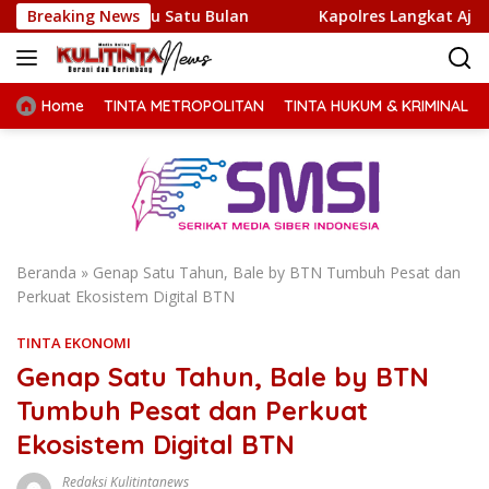
Langsung
ktu Satu Bulan
Breaking News
Kapolres Langkat Ajak Warga Perkuat I
ke
konten
Home
TINTA METROPOLITAN
TINTA HUKUM & KRIMINAL
Beranda
»
Genap Satu Tahun, Bale by BTN Tumbuh Pesat dan
Perkuat Ekosistem Digital BTN
TINTA EKONOMI
Genap Satu Tahun, Bale by BTN
Tumbuh Pesat dan Perkuat
Ekosistem Digital BTN
Redaksi Kulitintanews