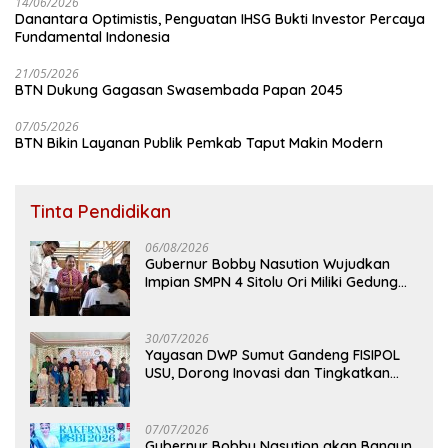
14/06/2026
Danantara Optimistis, Penguatan IHSG Bukti Investor Percaya
Fundamental Indonesia
21/05/2026
BTN Dukung Gagasan Swasembada Papan 2045
07/05/2026
BTN Bikin Layanan Publik Pemkab Taput Makin Modern
Tinta Pendidikan
06/08/2026
Gubernur Bobby Nasution Wujudkan
Impian SMPN 4 Sitolu Ori Miliki Gedung
Permanen
30/07/2026
Yayasan DWP Sumut Gandeng FISIPOL
USU, Dorong Inovasi dan Tingkatkan
Mutu Pendidikan
07/07/2026
Gubernur Bobby Nasution akan Bangun