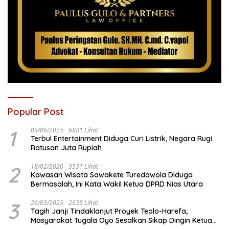
Popular Post
1
09/06/2025
6881 Lihat
Terbul Entertainment Diduga Curi Listrik, Negara Rugi
Ratusan Juta Rupiah
2
18/02/2026
3531 Lihat
Kawasan Wisata Sawakete Turedawola Diduga
Bermasalah, Ini Kata Wakil Ketua DPRD Nias Utara
3
26/03/2025
2635 Lihat
Tagih Janji Tindaklanjut Proyek Teolo-Harefa,
Masyarakat Tugala Oyo Sesalkan Sikap Dingin Ketua