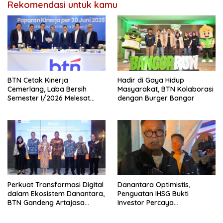
Rekomendasi untuk kamu
BTN Cetak Kinerja
Hadir di Gaya Hidup
Cemerlang, Laba Bersih
Masyarakat, BTN Kolaborasi
Semester I/2026 Melesat
dengan Burger Bangor
40,8 Persen, NPL Turun ke
2,99 Persen
Perkuat Transformasi Digital
Danantara Optimistis,
dalam Ekosistem Danantara,
Penguatan IHSG Bukti
BTN Gandeng Artajasa
Investor Percaya
Perluas Layanan
Fundamental Indonesia