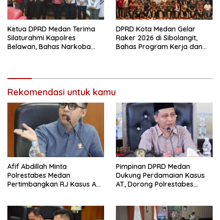
Ketua DPRD Medan Terima
DPRD Kota Medan Gelar
Silaturahmi Kapolres
Raker 2026 di Sibolangit,
Belawan, Bahas Narkoba
Bahas Program Kerja dan
dan Kriminalitas hingga
Digitalisasi
Potensi Ekonomi
Rekomendasi untuk kamu
Afif Abdillah Minta
Pimpinan DPRD Medan
Polrestabes Medan
Dukung Perdamaian Kasus
Pertimbangkan RJ Kasus AT
AT, Dorong Polrestabes
dan Robin
Medan Terapkan RJ