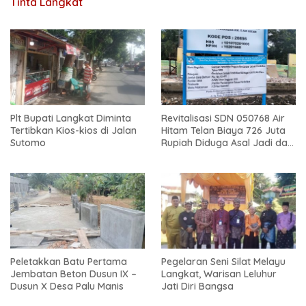
Tinta Langkat
Plt Bupati Langkat Diminta
Revitalisasi SDN 050768 Air
Tertibkan Kios-kios di Jalan
Hitam Telan Biaya 726 Juta
Sutomo
Rupiah Diduga Asal Jadi dan
Sarat Korupsi
Peletakkan Batu Pertama
Pegelaran Seni Silat Melayu
Jembatan Beton Dusun IX –
Langkat, Warisan Leluhur
Dusun X Desa Palu Manis
Jati Diri Bangsa