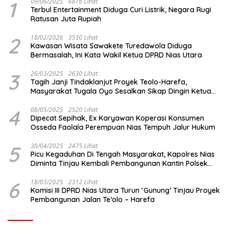
1
09/06/2025
6876 Lihat
Terbul Entertainment Diduga Curi Listrik, Negara Rugi
Ratusan Juta Rupiah
2
18/02/2026
3530 Lihat
Kawasan Wisata Sawakete Turedawola Diduga
Bermasalah, Ini Kata Wakil Ketua DPRD Nias Utara
3
26/03/2025
2630 Lihat
Tagih Janji Tindaklanjut Proyek Teolo-Harefa,
Masyarakat Tugala Oyo Sesalkan Sikap Dingin Ketua
Komisi III DPRD Nias Utara
4
08/05/2025
2520 Lihat
Dipecat Sepihak, Ex Karyawan Koperasi Konsumen
Osseda Faolala Perempuan Nias Tempuh Jalur Hukum
5
30/04/2025
2475 Lihat
Picu Kegaduhan Di Tengah Masyarakat, Kapolres Nias
Diminta Tinjau Kembali Pembangunan Kantin Polsek
Lotu
6
18/03/2025
2312 Lihat
Komisi III DPRD Nias Utara Turun ‘Gunung’ Tinjau Proyek
Pembangunan Jalan Te’olo – Harefa