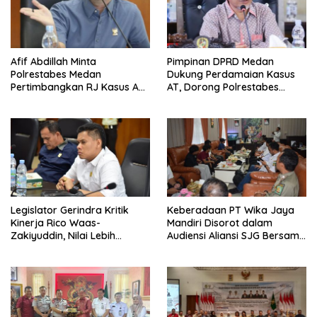
Afif Abdillah Minta
Pimpinan DPRD Medan
Polrestabes Medan
Dukung Perdamaian Kasus
Pertimbangkan RJ Kasus AT
AT, Dorong Polrestabes
dan Robin
Medan Terapkan RJ
Legislator Gerindra Kritik
Keberadaan PT Wika Jaya
Kinerja Rico Waas-
Mandiri Disorot dalam
Zakiyuddin, Nilai Lebih
Audiensi Aliansi SJG Bersama
Banyak Seremonial
DPRD Langkat
Ketimbang Menjawab
Keluhan Warga