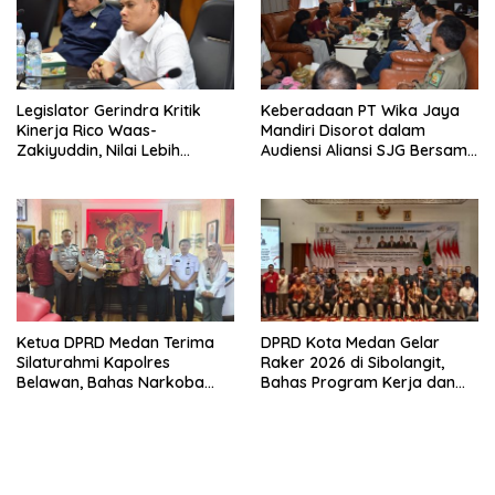
Legislator Gerindra Kritik
Keberadaan PT Wika Jaya
Kinerja Rico Waas-
Mandiri Disorot dalam
Zakiyuddin, Nilai Lebih
Audiensi Aliansi SJG Bersama
Banyak Seremonial
DPRD Langkat
Ketimbang Menjawab
Keluhan Warga
Ketua DPRD Medan Terima
DPRD Kota Medan Gelar
Silaturahmi Kapolres
Raker 2026 di Sibolangit,
Belawan, Bahas Narkoba
Bahas Program Kerja dan
dan Kriminalitas hingga
Digitalisasi
Potensi Ekonomi