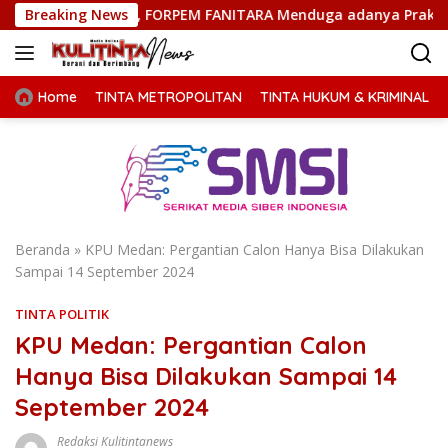
Langsung
ati, FORPEM FANITARA Menduga adanya Praktik Nepotisme
Breaking News
ke
konten
Home
TINTA METROPOLITAN
TINTA HUKUM & KRIMINAL
Beranda
»
KPU Medan: Pergantian Calon Hanya Bisa Dilakukan
Sampai 14 September 2024
TINTA POLITIK
KPU Medan: Pergantian Calon
Hanya Bisa Dilakukan Sampai 14
September 2024
Redaksi Kulitintanews