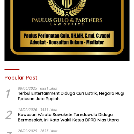
Popular Post
1
09/06/2025
6881 Lihat
Terbul Entertainment Diduga Curi Listrik, Negara Rugi
Ratusan Juta Rupiah
2
18/02/2026
3531 Lihat
Kawasan Wisata Sawakete Turedawola Diduga
Bermasalah, Ini Kata Wakil Ketua DPRD Nias Utara
26/03/2025
2635 Lihat