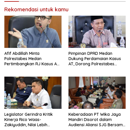
Rekomendasi untuk kamu
Afif Abdillah Minta
Pimpinan DPRD Medan
Polrestabes Medan
Dukung Perdamaian Kasus
Pertimbangkan RJ Kasus AT
AT, Dorong Polrestabes
dan Robin
Medan Terapkan RJ
Legislator Gerindra Kritik
Keberadaan PT Wika Jaya
Kinerja Rico Waas-
Mandiri Disorot dalam
Zakiyuddin, Nilai Lebih
Audiensi Aliansi SJG Bersama
Banyak Seremonial
DPRD Langkat