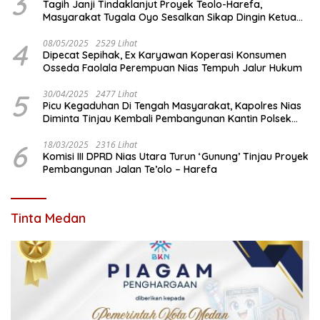
3
Tagih Janji Tindaklanjut Proyek Teolo-Harefa,
Masyarakat Tugala Oyo Sesalkan Sikap Dingin Ketua
Komisi III DPRD Nias Utara
4
08/05/2025
2529 Lihat
Dipecat Sepihak, Ex Karyawan Koperasi Konsumen
Osseda Faolala Perempuan Nias Tempuh Jalur Hukum
5
30/04/2025
2477 Lihat
Picu Kegaduhan Di Tengah Masyarakat, Kapolres Nias
Diminta Tinjau Kembali Pembangunan Kantin Polsek
Lotu
6
18/03/2025
2316 Lihat
Komisi III DPRD Nias Utara Turun ‘Gunung’ Tinjau Proyek
Pembangunan Jalan Te’olo – Harefa
Tinta Medan