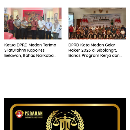
Ketimbang Menjawab
Keluhan Warga
Ketua DPRD Medan Terima
DPRD Kota Medan Gelar
Silaturahmi Kapolres
Raker 2026 di Sibolangit,
Belawan, Bahas Narkoba
Bahas Program Kerja dan
dan Kriminalitas hingga
Digitalisasi
Potensi Ekonomi