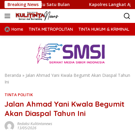
Langsung
Waktu Satu Bulan
Breaking News
Kapolres Langkat Ajak Warga Perkua
ke
konten
Home
TINTA METROPOLITAN
TINTA HUKUM & KRIMINAL
Beranda
»
Jalan Ahmad Yani Kwala Begumit Akan Diaspal Tahun
Ini
TINTA POLITIK
Jalan Ahmad Yani Kwala Begumit
Akan Diaspal Tahun Ini
Redaksi Kulitintanews
13/05/2026