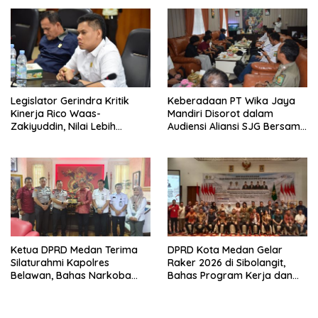
Legislator Gerindra Kritik
Keberadaan PT Wika Jaya
Kinerja Rico Waas-
Mandiri Disorot dalam
Zakiyuddin, Nilai Lebih
Audiensi Aliansi SJG Bersama
Banyak Seremonial
DPRD Langkat
Ketimbang Menjawab
Keluhan Warga
Ketua DPRD Medan Terima
DPRD Kota Medan Gelar
Silaturahmi Kapolres
Raker 2026 di Sibolangit,
Belawan, Bahas Narkoba
Bahas Program Kerja dan
dan Kriminalitas hingga
Digitalisasi
Potensi Ekonomi