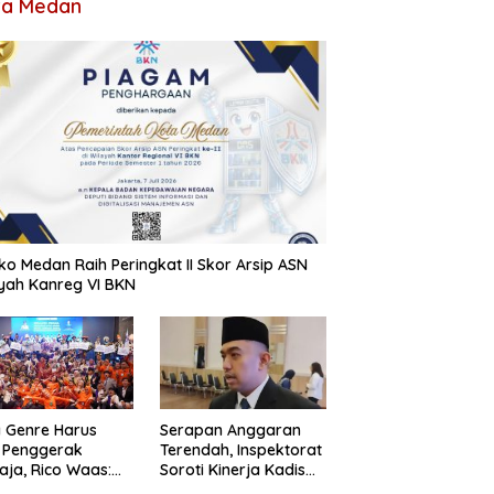
ta Medan
o Medan Raih Peringkat II Skor Arsip ASN
yah Kanreg VI BKN
 Genre Harus
Serapan Anggaran
 Penggerak
Terendah, Inspektorat
ja, Rico Waas:
Soroti Kinerja Kadis
an Hanya Aktif
Perkimcikataru Medan