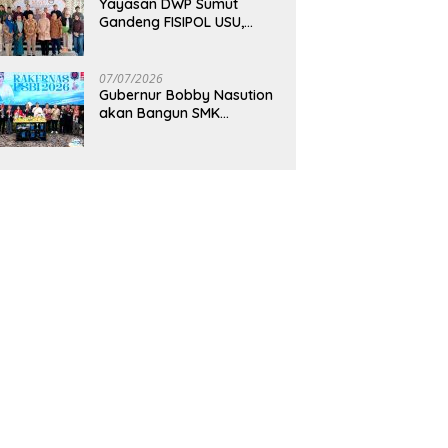
Yayasan DWP Sumut
Gandeng FISIPOL USU,
Dorong Inovasi dan
Tingkatkan Mutu
Pendidikan
07/07/2026
Gubernur Bobby Nasution
akan Bangun SMK
Unggulan Pariwisata
Berkonsep Boarding
School di Samosir