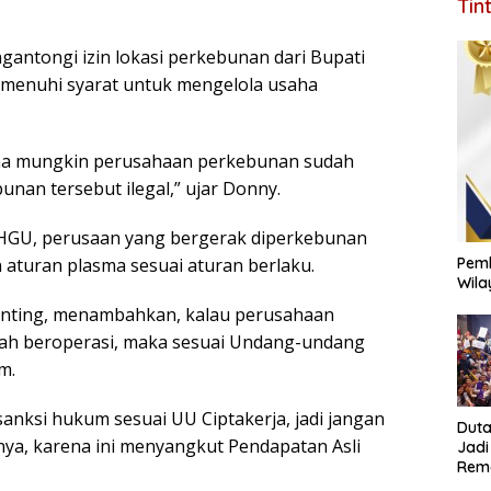
Tin
gantongi izin lokasi perkebunan dari Bupati
emenuhi syarat untuk mengelola usaha
na mungkin perusahaan perkebunan sudah
an tersebut ilegal,” ujar Donny.
i HGU, perusaan yang bergerak diperkebunan
Pemk
n aturan plasma sesuai aturan berlaku.
Wila
Ginting, menambahkan, kalau perusahaan
udah beroperasi, maka sesuai Undang-undang
m.
 sanksi hukum sesuai UU Ciptakerja, jadi jangan
Duta
nnya, karena ini menyangkut Pendapatan Asli
Jadi
Rema
Jang