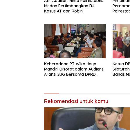
Afif Abdillah Minta Polrestabes
Pimpina
Medan Pertimbangkan RJ
Perdama
Kasus AT dan Robin
Polrest
RJ
Keberadaan PT Wika Jaya
Ketua D
Mandiri Disorot dalam Audiensi
Silatura
Aliansi SJG Bersama DPRD
Bahas N
Langkat
Kriminali
Ekonomi
Rekomendasi untuk kamu