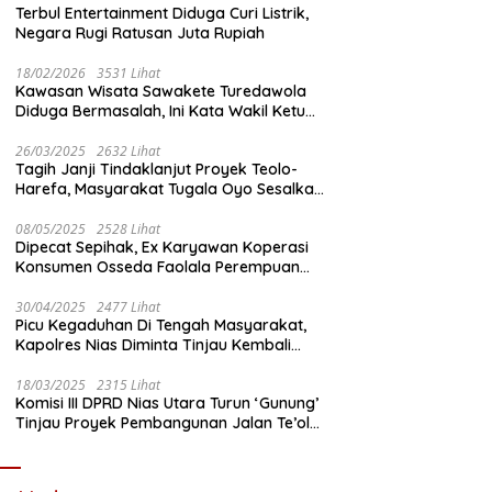
Terbul Entertainment Diduga Curi Listrik,
Negara Rugi Ratusan Juta Rupiah
18/02/2026
3531 Lihat
Kawasan Wisata Sawakete Turedawola
Diduga Bermasalah, Ini Kata Wakil Ketua
DPRD Nias Utara
26/03/2025
2632 Lihat
Tagih Janji Tindaklanjut Proyek Teolo-
Harefa, Masyarakat Tugala Oyo Sesalkan
Sikap Dingin Ketua Komisi III DPRD Nias
Utara
08/05/2025
2528 Lihat
Dipecat Sepihak, Ex Karyawan Koperasi
Konsumen Osseda Faolala Perempuan
Nias Tempuh Jalur Hukum
30/04/2025
2477 Lihat
Picu Kegaduhan Di Tengah Masyarakat,
Kapolres Nias Diminta Tinjau Kembali
Pembangunan Kantin Polsek Lotu
18/03/2025
2315 Lihat
Komisi III DPRD Nias Utara Turun ‘Gunung’
Tinjau Proyek Pembangunan Jalan Te’olo
– Harefa