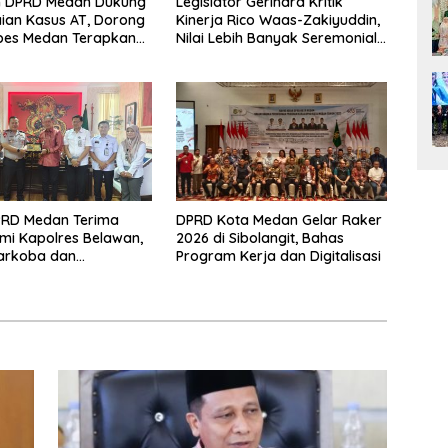
n DPRD Medan Dukung
Legislator Gerindra Kritik
ian Kasus AT, Dorong
Kinerja Rico Waas-Zakiyuddin,
abes Medan Terapkan
Nilai Lebih Banyak Seremonial
Ketimbang Menjawab Keluhan
Warga
PRD Medan Terima
DPRD Kota Medan Gelar Raker
hmi Kapolres Belawan,
2026 di Sibolangit, Bahas
arkoba dan
Program Kerja dan Digitalisasi
tas hingga Potensi