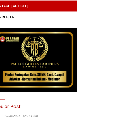
NTAKU [ARTIKEL]
S BERITA
ular Post
09/06/2025
6877 Lihat