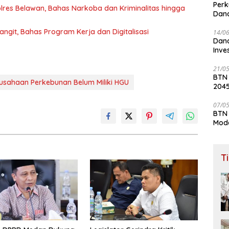
Perk
lres Belawan, Bahas Narkoba dan Kriminalitas hingga
Dana
Lay
ngit, Bahas Program Kerja dan Digitalisasi
14/0
Dana
Inve
21/0
BTN
sahaan Perkebunan Belum Miliki HGU
204
07/0
BTN 
Mod
T