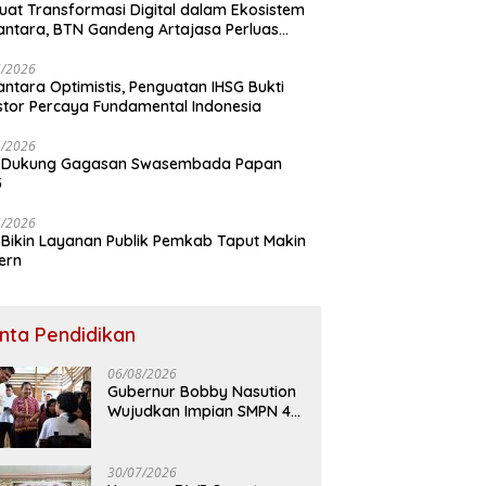
uat Transformasi Digital dalam Ekosistem
ntara, BTN Gandeng Artajasa Perluas
anan
6/2026
ntara Optimistis, Penguatan IHSG Bukti
stor Percaya Fundamental Indonesia
5/2026
 Dukung Gagasan Swasembada Papan
5
5/2026
Bikin Layanan Publik Pemkab Taput Makin
ern
inta Pendidikan
06/08/2026
Gubernur Bobby Nasution
Wujudkan Impian SMPN 4
Sitolu Ori Miliki Gedung
Permanen
30/07/2026