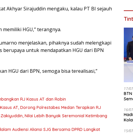
Saat
t Akhyar Sirajuddin mengaku, kalau PT BI sejauh
Tin
 memiliki HGU,” terangnya.
Sumarno menjelaskan, pihaknya sudah melengkapi
rus berupaya untuk mendapatkan HGU dari BPN
n HGU dari BPN, semoga bisa terealisasi,”
17/0
BTN 
Seme
timbangkan RJ Kasus AT dan Robin
ke 2
asus AT, Dorong Polrestabes Medan Terapkan RJ
16/0
Hadi
s-Zakiyuddin, Nilai Lebih Banyak Seremonial Ketimbang
Kola
dalam Audiensi Aliansi SJG Bersama DPRD Langkat
15/0