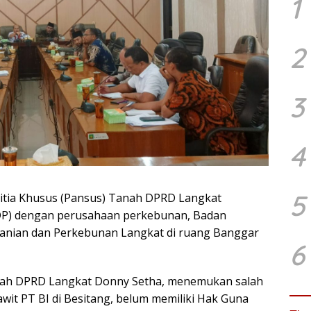
1
2
3
4
5
itia Khusus (Pansus) Tanah DPRD Langkat
DP) dengan perusahaan perkebunan, Badan
tanian dan Perkebunan Langkat di ruang Banggar
6
nah DPRD Langkat Donny Setha, menemukan salah
it PT BI di Besitang, belum memiliki Hak Guna