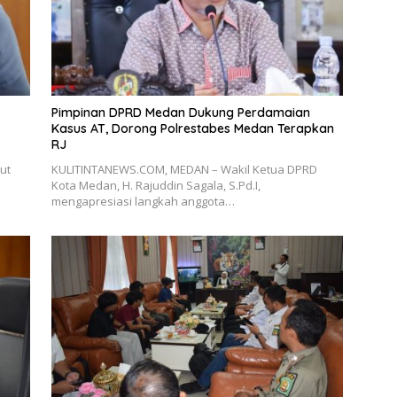
Pimpinan DPRD Medan Dukung Perdamaian
Kasus AT, Dorong Polrestabes Medan Terapkan
RJ
ut
KULITINTANEWS.COM, MEDAN – Wakil Ketua DPRD
Kota Medan, H. Rajuddin Sagala, S.Pd.I,
mengapresiasi langkah anggota…