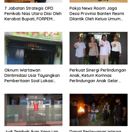
7 Jabatan Strategis OPD
Pokja News Room Jaga
Pemkab Nias Utara Diisi Oleh
Desa Provinsi Banten Resmi
Kerabat Bupati, FORPEM
Dilantik Oleh Ketua Umum
FANITARA Menduga adanya
SMSI Pusat
Praktik Nepotisme
Oknum Wartawan
Perkuat Sinergi Perlindungan
Diintimidasi Usai Tayangkan
Anak, Ketum Komnas
Pemberitaan Soal Lokasi
Perlindungan Anak Gelar
Kusuk Lulur di Brayan
Audiensi ke Polres
Pematangsiantar
Judi Tembak Ikan Yang Lim
Dapat Perlawanan Warga,