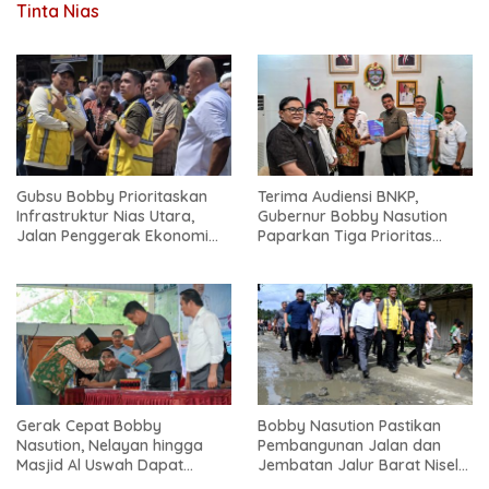
Tinta Nias
Gubsu Bobby Prioritaskan
Terima Audiensi BNKP,
Infrastruktur Nias Utara,
Gubernur Bobby Nasution
Jalan Penggerak Ekonomi
Paparkan Tiga Prioritas
Mulai Dibenahi
Pembangunan Kepulauan
Nias
Gerak Cepat Bobby
Bobby Nasution Pastikan
Nasution, Nelayan hingga
Pembangunan Jalan dan
Masjid Al Uswah Dapat
Jembatan Jalur Barat Nisel-
Bantuan
Nisbar Dimulai Agustus