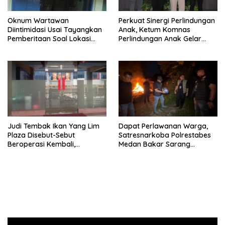
Oknum Wartawan
Perkuat Sinergi Perlindungan
Diintimidasi Usai Tayangkan
Anak, Ketum Komnas
Pemberitaan Soal Lokasi
Perlindungan Anak Gelar
Kusuk Lulur di Brayan
Audiensi ke Polres
Pematangsiantar
Judi Tembak Ikan Yang Lim
Dapat Perlawanan Warga,
Plaza Disebut-Sebut
Satresnarkoba Polrestabes
Beroperasi Kembali,
Medan Bakar Sarang
Ternyata Hoaks
Narkoba di Klambir Lima