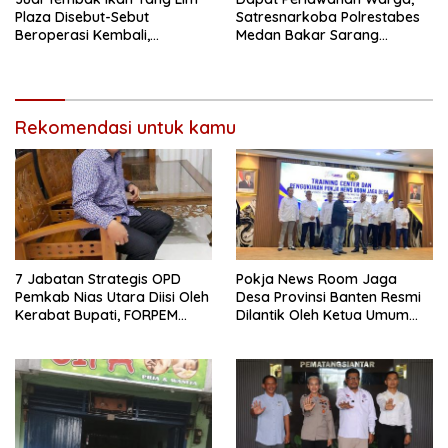
Plaza Disebut-Sebut
Satresnarkoba Polrestabes
Beroperasi Kembali,
Medan Bakar Sarang
Ternyata Hoaks
Narkoba di Klambir Lima
Rekomendasi untuk kamu
7 Jabatan Strategis OPD
Pokja News Room Jaga
Pemkab Nias Utara Diisi Oleh
Desa Provinsi Banten Resmi
Kerabat Bupati, FORPEM
Dilantik Oleh Ketua Umum
FANITARA Menduga adanya
SMSI Pusat
Praktik Nepotisme