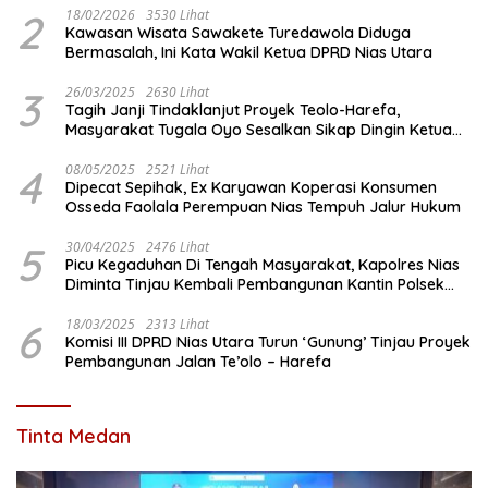
2
18/02/2026
3530 Lihat
Kawasan Wisata Sawakete Turedawola Diduga
Bermasalah, Ini Kata Wakil Ketua DPRD Nias Utara
3
26/03/2025
2630 Lihat
Tagih Janji Tindaklanjut Proyek Teolo-Harefa,
Masyarakat Tugala Oyo Sesalkan Sikap Dingin Ketua
Komisi III DPRD Nias Utara
4
08/05/2025
2521 Lihat
Dipecat Sepihak, Ex Karyawan Koperasi Konsumen
Osseda Faolala Perempuan Nias Tempuh Jalur Hukum
5
30/04/2025
2476 Lihat
Picu Kegaduhan Di Tengah Masyarakat, Kapolres Nias
Diminta Tinjau Kembali Pembangunan Kantin Polsek
Lotu
6
18/03/2025
2313 Lihat
Komisi III DPRD Nias Utara Turun ‘Gunung’ Tinjau Proyek
Pembangunan Jalan Te’olo – Harefa
Tinta Medan