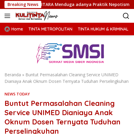
Langsung
ANITARA Menduga adanya Praktik Nepotisme
Breaking News
Duta Genre 
ke
konten
Home
TINTA METROPOLITAN
TINTA HUKUM & KRIMINAL
Beranda
»
Buntut Permasalahan Cleaning Service UNIMED
Dianiaya Anak Oknum Dosen Ternyata Tuduhan Perselingkuhan
NEWS TODAY
Buntut Permasalahan Cleaning
Service UNIMED Dianiaya Anak
Oknum Dosen Ternyata Tuduhan
Perselingkuhan