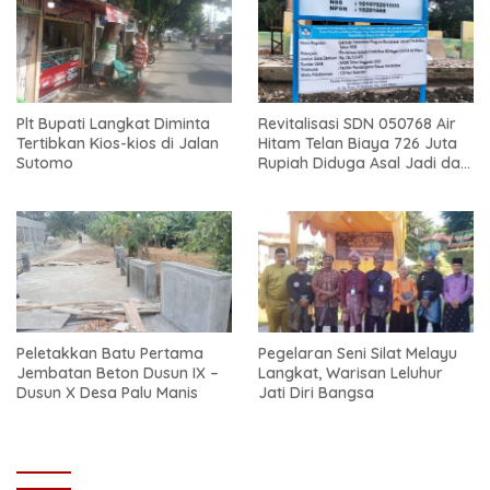
Plt Bupati Langkat Diminta
Revitalisasi SDN 050768 Air
Tertibkan Kios-kios di Jalan
Hitam Telan Biaya 726 Juta
Sutomo
Rupiah Diduga Asal Jadi dan
Sarat Korupsi
Peletakkan Batu Pertama
Pegelaran Seni Silat Melayu
Jembatan Beton Dusun IX –
Langkat, Warisan Leluhur
Dusun X Desa Palu Manis
Jati Diri Bangsa