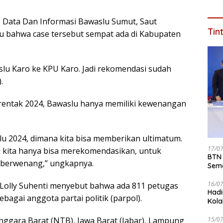
s Data Dan Informasi Bawaslu Sumut, Saut
Tin
u bahwa case tersebut sempat ada di Kabupaten
slu Karo ke KPU Karo. Jadi rekomendasi sudah
.
erentak 2024, Bawaslu hanya memiliki kewenangan
lu 2024, dimana kita bisa memberikan ultimatum.
17/0
i kita hanya bisa merekomendasikan, untuk
BTN 
 berwenang,” ungkapnya.
Seme
ke 2
16/0
, Lolly Suhenti menyebut bahwa ada 811 petugas
Hadi
ebagai anggota partai politik (parpol).
Kola
ggara Barat (NTB), Jawa Barat (Jabar), Lampung
15/0