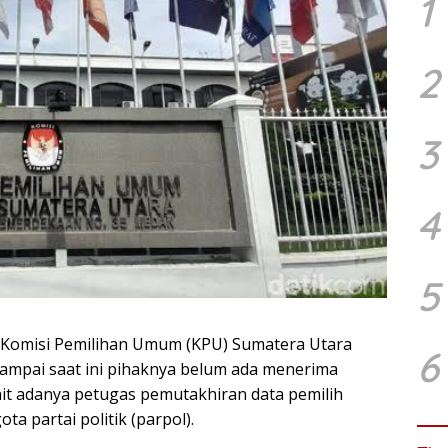
1
2
3
4
5
Komisi Pemilihan Umum (KPU) Sumatera Utara
6
sampai saat ini pihaknya belum ada menerima
it adanya petugas pemutakhiran data pemilih
ta partai politik (parpol).