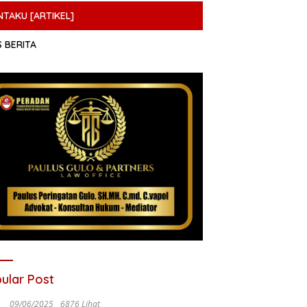
NTAKU [ARTIKEL]
S BERITA
ular Post
09/06/2025
6876 Lihat