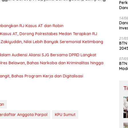
Perk
Dana
Lay
14/0
Dana
timbangkan RJ Kasus AT dan Robin
Inve
asus AT, Dorong Polrestabes Medan Terapkan RJ
21/0
s-Zakiyuddin, Nilai Lebih Banyak Seremonial Ketimbang
BTN
204
dalam Audiensi Aliansi SJG Bersama DPRD Langkat
07/0
lres Belawan, Bahas Narkoba dan Kriminalitas hingga
BTN 
Mod
ngit, Bahas Program Kerja dan Digitalisasi
T
an
Terdaftar Anggota Parpol
KPU Sumut