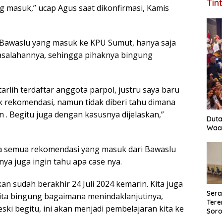
Tin
g masuk,” ucap Agus saat dikonfirmasi, Kamis
i Bawaslu yang masuk ke KPU Sumut, hanya saja
rmasalahannya, sehingga pihaknya bingung
arlih terdaftar anggota parpol, justru saya baru
 rekomendasi, namun tidak diberi tahu dimana
an . Begitu juga dengan kasusnya dijelaskan,”
Duta
Waas
 semua rekomendasi yang masuk dari Bawaslu
knya juga ingin tahu apa case nya.
kan sudah berakhir 24 Juli 2024 kemarin. Kita juga
Ser
kita bingung bagaimana menindaklanjutinya,
Tere
ski begitu, ini akan menjadi pembelajaran kita ke
Soro
Perk