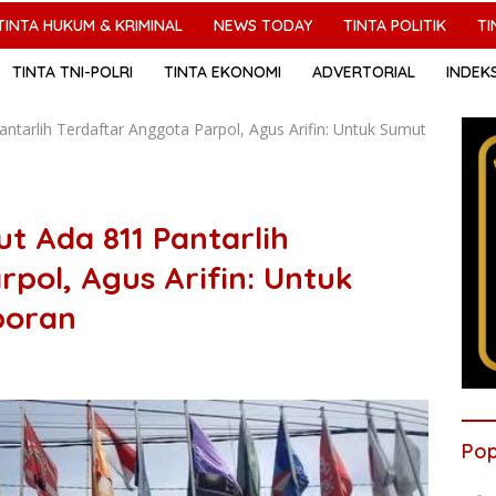
TINTA HUKUM & KRIMINAL
NEWS TODAY
TINTA POLITIK
TI
TINTA TNI-POLRI
TINTA EKONOMI
ADVERTORIAL
INDEK
ntarlih Terdaftar Anggota Parpol, Agus Arifin: Untuk Sumut
t Ada 811 Pantarlih
pol, Agus Arifin: Untuk
poran
Pop