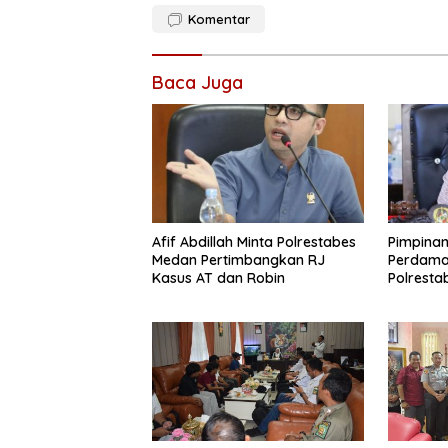
Komentar
Baca Juga
Afif Abdillah Minta Polrestabes
Pimpina
Medan Pertimbangkan RJ
Perdama
Kasus AT dan Robin
Polrest
RJ