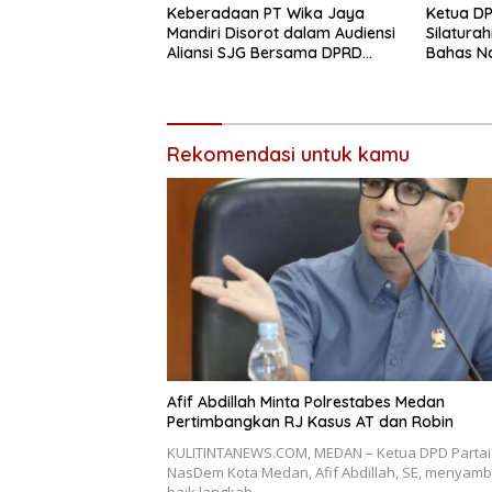
Keberadaan PT Wika Jaya
Ketua D
Mandiri Disorot dalam Audiensi
Silatura
Aliansi SJG Bersama DPRD
Bahas N
Langkat
Kriminali
Ekonomi
Rekomendasi untuk kamu
Afif Abdillah Minta Polrestabes Medan
Pertimbangkan RJ Kasus AT dan Robin
KULITINTANEWS.COM, MEDAN – Ketua DPD Partai
NasDem Kota Medan, Afif Abdillah, SE, menyamb