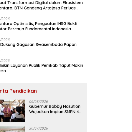
uat Transformasi Digital dalam Ekosistem
ntara, BTN Gandeng Artajasa Perluas
anan
6/2026
ntara Optimistis, Penguatan IHSG Bukti
stor Percaya Fundamental Indonesia
5/2026
 Dukung Gagasan Swasembada Papan
5
5/2026
Bikin Layanan Publik Pemkab Taput Makin
ern
inta Pendidikan
06/08/2026
Gubernur Bobby Nasution
Wujudkan Impian SMPN 4
Sitolu Ori Miliki Gedung
Permanen
30/07/2026