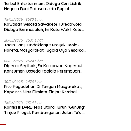
Terbul Entertainment Diduga Curi Listrik,
Negara Rugi Ratusan Juta Rupiah
18/02/2026
3530 Lihat
Kawasan Wisata Sawakete Turedawola
Diduga Bermasalah, Ini Kata Wakil Ketua
DPRD Nias Utara
26/03/2025
2631 Lihat
Tagih Janji Tindaklanjut Proyek Teolo-
Harefa, Masyarakat Tugala Oyo Sesalkan
Sikap Dingin Ketua Komisi III DPRD Nias
Utara
08/05/2025
2524 Lihat
Dipecat Sepihak, Ex Karyawan Koperasi
Konsumen Osseda Faolala Perempuan
Nias Tempuh Jalur Hukum
30/04/2025
2476 Lihat
Picu Kegaduhan Di Tengah Masyarakat,
Kapolres Nias Diminta Tinjau Kembali
Pembangunan Kantin Polsek Lotu
18/03/2025
2314 Lihat
Komisi III DPRD Nias Utara Turun ‘Gunung’
Tinjau Proyek Pembangunan Jalan Te’olo
– Harefa