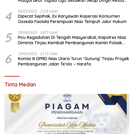
Masyarakat Tugala Oyo Sesalkan Sikap Dingin Ketua
Komisi III DPRD Nias Utara
4
08/05/2025
2528 Lihat
Dipecat Sepihak, Ex Karyawan Koperasi Konsumen
Osseda Faolala Perempuan Nias Tempuh Jalur Hukum
5
30/04/2025
2477 Lihat
Picu Kegaduhan Di Tengah Masyarakat, Kapolres Nias
Diminta Tinjau Kembali Pembangunan Kantin Polsek
Lotu
6
18/03/2025
2315 Lihat
Komisi III DPRD Nias Utara Turun ‘Gunung’ Tinjau Proyek
Pembangunan Jalan Te’olo – Harefa
Tinta Medan