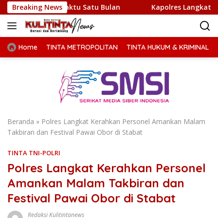
Langsung
 Waktu Satu Bulan
Breaking News
Kapolres Langkat Ajak Warga Perkua
ke
konten
Home
TINTA METROPOLITAN
TINTA HUKUM & KRIMINAL
Beranda
»
Polres Langkat Kerahkan Personel Amankan Malam
Takbiran dan Festival Pawai Obor di Stabat
TINTA TNI-POLRI
Polres Langkat Kerahkan Personel
Amankan Malam Takbiran dan
Festival Pawai Obor di Stabat
Redaksi Kulitintanews