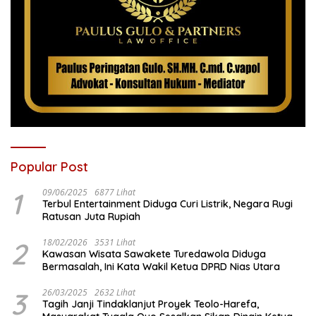
Popular Post
1
09/06/2025
6877 Lihat
Terbul Entertainment Diduga Curi Listrik, Negara Rugi
Ratusan Juta Rupiah
2
18/02/2026
3531 Lihat
Kawasan Wisata Sawakete Turedawola Diduga
Bermasalah, Ini Kata Wakil Ketua DPRD Nias Utara
3
26/03/2025
2632 Lihat
Tagih Janji Tindaklanjut Proyek Teolo-Harefa,