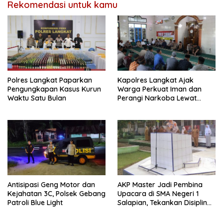
Rekomendasi untuk kamu
Polres Langkat Paparkan
Kapolres Langkat Ajak
Pengungkapan Kasus Kurun
Warga Perkuat Iman dan
Waktu Satu Bulan
Perangi Narkoba Lewat
Safari Jum’at Curhat
Antisipasi Geng Motor dan
AKP Master Jadi Pembina
Kejahatan 3C, Polsek Gebang
Upacara di SMA Negeri 1
Patroli Blue Light
Salapian, Tekankan Disiplin
dan Bahaya Narkoba