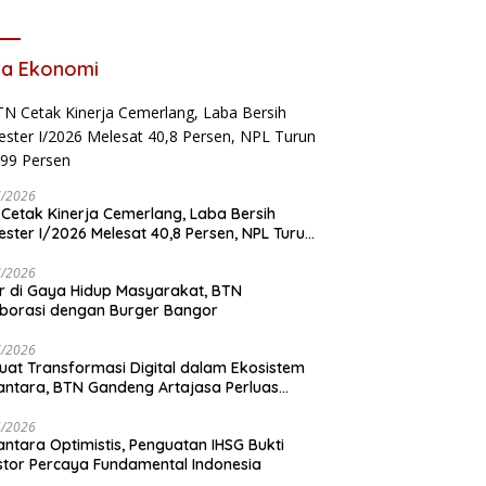
pung
Jabatan Tertinggi Pria
Dalam Keluarga
ta Ekonomi
7/2026
Cetak Kinerja Cemerlang, Laba Bersih
ster I/2026 Melesat 40,8 Persen, NPL Turun
,99 Persen
7/2026
r di Gaya Hidup Masyarakat, BTN
borasi dengan Burger Bangor
7/2026
uat Transformasi Digital dalam Ekosistem
ntara, BTN Gandeng Artajasa Perluas
anan
6/2026
ntara Optimistis, Penguatan IHSG Bukti
stor Percaya Fundamental Indonesia