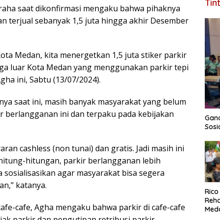
Tin
graha saat dikonfirmasi mengaku bahwa pihaknya
n terjual sebanyak 1,5 juta hingga akhir Desember
ta Medan, kita menergetkan 1,5 juta stiker parkir
ga luar Kota Medan yang menggunakan parkir tepi
gha ini, Sabtu (13/07/2024).
nya saat ini, masih banyak masyarakat yang belum
ir berlangganan ini dan terpaku pada kebijakan
Gand
Sosi
an cashless (non tunai) dan gratis. Jadi masih ini
hitung-hitungan, parkir berlangganan lebih
 sosialisasikan agar masyarakat bisa segera
n,” katanya.
Rico
Reha
cafe-cafe, Agha mengaku bahwa parkir di cafe-cafe
Meda
Unit
jak parkir dan pengutipan retribusi parkir.