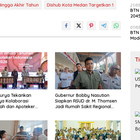
 Hingga Akhir Tahun
Dishub Kota Medan Targetkan 1
21/0
BTN
204
07/0
BTN 
Mod
T
urya Tekankan
Gubernur Bobby Nasution
ya Kolaborasi
Siapkan RSUD dr. M. Thomsen
ah dan Apoteker
Jadi Rumah Sakit Regional
Tantangan Kesehatan
Kepulauan Nias