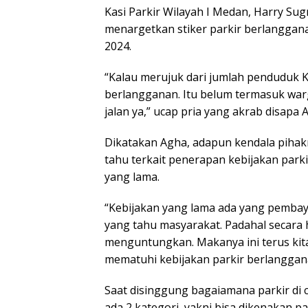
Kasi Parkir Wilayah I Medan, Harry Su
menargetkan stiker parkir berlanggana
2024.
“Kalau merujuk dari jumlah penduduk Ko
berlangganan. Itu belum termasuk war
jalan ya,” ucap pria yang akrab disapa A
Dikatakan Agha, adapun kendala pihak
tahu terkait penerapan kebijakan park
yang lama.
“Kebijakan yang lama ada yang pembayar
yang tahu masyarakat. Padahal secara 
menguntungkan. Makanya ini terus kita
mematuhi kebijakan parkir berlanggana
Saat disinggung bagaiamana parkir di 
ada 2 kategori, yakni bisa dikenakan pa