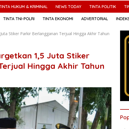
TINTA HUKUM & KRIMINAL
NEWS TODAY
TINTA POLITIK
TI
TINTA TNI-POLRI
TINTA EKONOMI
ADVERTORIAL
INDEK
uta Stiker Parkir Berlangganan Terjual Hingga Akhir Tahun
rgetkan 1,5 Juta Stiker
Terjual Hingga Akhir Tahun
Pop