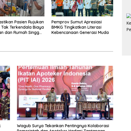
stikan Pasien Rujukan
Pemprov Sumut Apresiasi
s Tak Terkendala Biaya
BMKG Tingkatkan Literasi
nan dan Rumah Singgah
Kebencanaan Generasi Muda
n
k
Wagub Surya Tekankan Pentingnya Kolaborasi
Pemerintah dan Apoteker Hadapi Tantangan