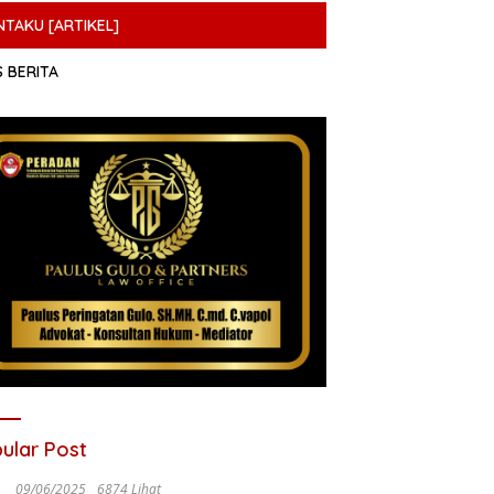
NTAKU [ARTIKEL]
S BERITA
ular Post
09/06/2025
6874 Lihat