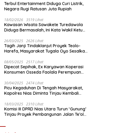
Terbul Entertainment Diduga Curi Listrik,
Negara Rugi Ratusan Juta Rupiah
18/02/2026
3519 Lihat
Kawasan Wisata Sawakete Turedawola
Diduga Bermasalah, Ini Kata Wakil Ketua
DPRD Nias Utara
26/03/2025
2626 Lihat
Tagih Janji Tindaklanjut Proyek Teolo-
Harefa, Masyarakat Tugala Oyo Sesalkan
Sikap Dingin Ketua Komisi III DPRD Nias
Utara
08/05/2025
2517 Lihat
Dipecat Sepihak, Ex Karyawan Koperasi
Konsumen Osseda Faolala Perempuan
Nias Tempuh Jalur Hukum
30/04/2025
2474 Lihat
Picu Kegaduhan Di Tengah Masyarakat,
Kapolres Nias Diminta Tinjau Kembali
Pembangunan Kantin Polsek Lotu
18/03/2025
2310 Lihat
Komisi III DPRD Nias Utara Turun ‘Gunung’
Tinjau Proyek Pembangunan Jalan Te’olo
– Harefa