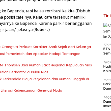
Ram
ke Bapenda, tapi kalau retribusi ke kita (Dishub
Tin
 posisi cafe nya. Kalau cafe tersebut memiliki
 bayarnya ke Bapenda. Karena parkir berlangganan
r jalan,” jelasnya.(
Robert)
17/0
ak Orangtua Perkuat Karakter Anak Sejak dari Keluarga
BTN 
Seme
tangan
ke 2
16/0
 M. Thomsen Jadi Rumah Sakit Regional Kepulauan Nias
Hadi
Kola
tion Berkantor di Pulau Nias
ak Terkendala Biaya Perjalanan dan Rumah Singgah di
15/0
Perk
Dana
Literasi Kebencanaan Generasi Muda
Lay
14/0
Dana
Inve