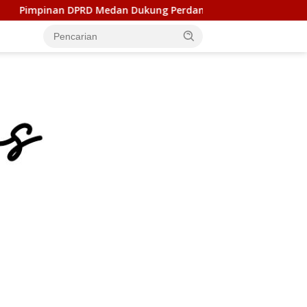
Dukung Perdamaian Kasus AT, Dorong Polrestabes Medan Ter