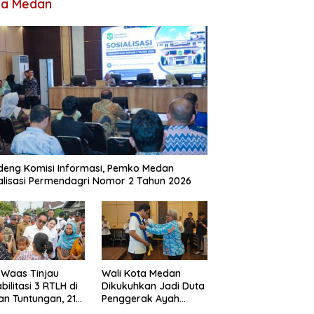
ta Medan
eng Komisi Informasi, Pemko Medan
alisasi Permendagri Nomor 2 Tahun 2026
 Waas Tinjau
Wali Kota Medan
bilitasi 3 RTLH di
Dikukuhkan Jadi Duta
n Tuntungan, 213
Penggerak Ayah
 Ditargetkan
Teladan, Rico Waas: