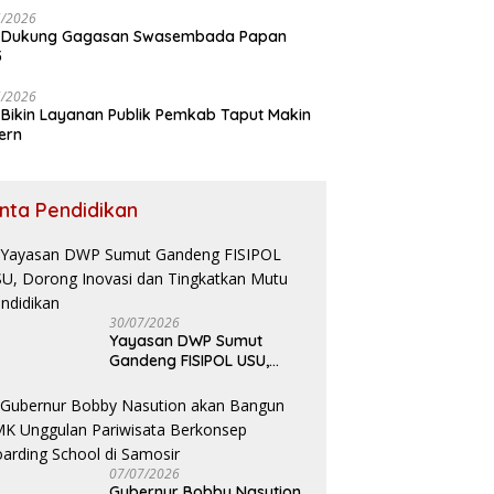
5/2026
 Dukung Gagasan Swasembada Papan
5
5/2026
Bikin Layanan Publik Pemkab Taput Makin
ern
inta Pendidikan
30/07/2026
Yayasan DWP Sumut
Gandeng FISIPOL USU,
Dorong Inovasi dan
Tingkatkan Mutu
Pendidikan
07/07/2026
Gubernur Bobby Nasution