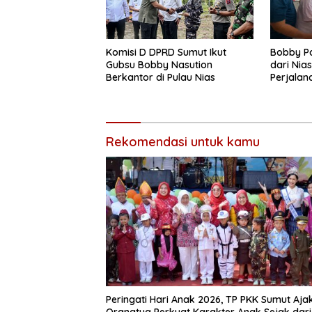
Komisi D DPRD Sumut Ikut
Bobby Pa
Gubsu Bobby Nasution
dari Nia
Berkantor di Pulau Nias
Perjala
di Meda
Rekomendasi untuk kamu
Peringati Hari Anak 2026, TP PKK Sumut Aja
Orangtua Perkuat Karakter Anak Sejak dari