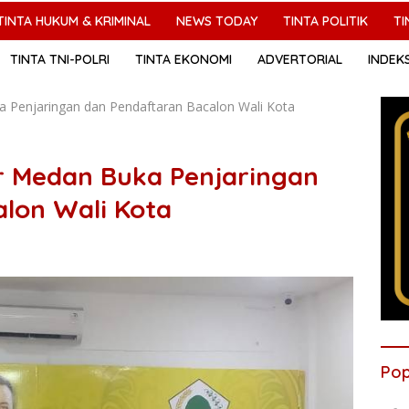
TINTA HUKUM & KRIMINAL
NEWS TODAY
TINTA POLITIK
TI
TINTA TNI-POLRI
TINTA EKONOMI
ADVERTORIAL
INDEK
 Penjaringan dan Pendaftaran Bacalon Wali Kota
r Medan Buka Penjaringan
lon Wali Kota
Pop