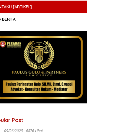
NTAKU [ARTIKEL]
S BERITA
ular Post
09/06/2025
6876 Lihat