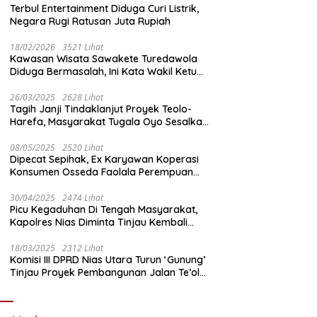
Terbul Entertainment Diduga Curi Listrik,
Negara Rugi Ratusan Juta Rupiah
18/02/2026
3521 Lihat
Kawasan Wisata Sawakete Turedawola
Diduga Bermasalah, Ini Kata Wakil Ketua
DPRD Nias Utara
26/03/2025
2628 Lihat
Tagih Janji Tindaklanjut Proyek Teolo-
Harefa, Masyarakat Tugala Oyo Sesalkan
Sikap Dingin Ketua Komisi III DPRD Nias
Utara
08/05/2025
2520 Lihat
Dipecat Sepihak, Ex Karyawan Koperasi
Konsumen Osseda Faolala Perempuan
Nias Tempuh Jalur Hukum
30/04/2025
2474 Lihat
Picu Kegaduhan Di Tengah Masyarakat,
Kapolres Nias Diminta Tinjau Kembali
Pembangunan Kantin Polsek Lotu
18/03/2025
2312 Lihat
Komisi III DPRD Nias Utara Turun ‘Gunung’
Tinjau Proyek Pembangunan Jalan Te’olo
– Harefa