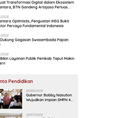
uat Transformasi Digital dalam Ekosistem
ntara, BTN Gandeng Artajasa Perluas
anan
6/2026
ntara Optimistis, Penguatan IHSG Bukti
stor Percaya Fundamental Indonesia
5/2026
 Dukung Gagasan Swasembada Papan
5
5/2026
Bikin Layanan Publik Pemkab Taput Makin
ern
inta Pendidikan
06/08/2026
Gubernur Bobby Nasution
Wujudkan Impian SMPN 4
Sitolu Ori Miliki Gedung
Permanen
30/07/2026