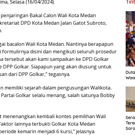
Tin
ma, Selasa (16/04/2024).
 penjaringan Bakal Calon Wali Kota Medan
ekretariat DPD Kota Medan Jalan Gatot Subroto,
.
gai bacalon Wali Kota Medan. Nantinya berapapun
formulirnya disini dan mengikuti seluruh prosedur
ma tersebut akan kami sampaikan ke DPD Golkar
ke DPP Golkar. Siapapun yang akan diusung untuk
Duta
an dari DPP Golkar,” tegasnya.
Waas
an memiliki sejarah dalam pengusungan Walikota..
 Partai Golkar selalu menang, salah satunya Bobby
at menenangkan kembali kontes pemilihan Wali
Ser
Tere
aktor lainnya terbukti Golkar Kota Medan
Soro
eriode kemarin menjadi 6 kursi,” jelasnya.
Perk