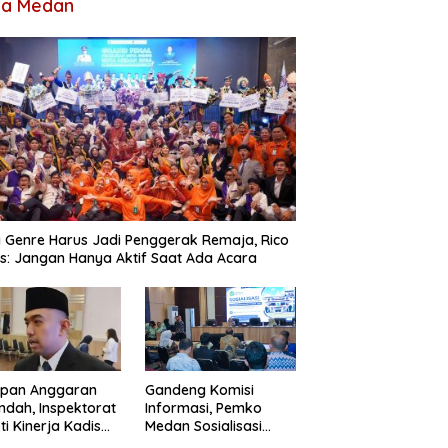
ta Medan
 Genre Harus Jadi Penggerak Remaja, Rico
: Jangan Hanya Aktif Saat Ada Acara
apan Anggaran
Gandeng Komisi
ndah, Inspektorat
Informasi, Pemko
ti Kinerja Kadis
Medan Sosialisasi
imcikataru Medan
Permendagri Nomor 2