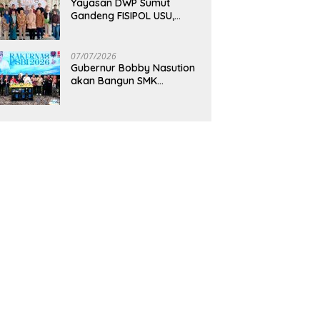
Yayasan DWP Sumut
Gandeng FISIPOL USU,
Dorong Inovasi dan
Tingkatkan Mutu
Pendidikan
07/07/2026
Gubernur Bobby Nasution
akan Bangun SMK
Unggulan Pariwisata
Berkonsep Boarding
School di Samosir