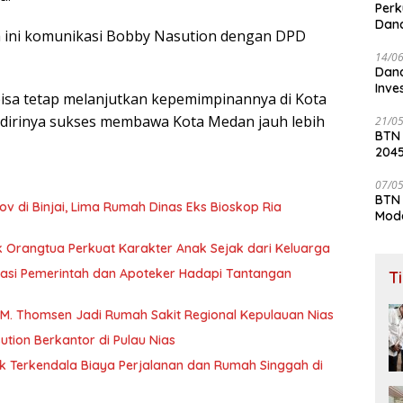
Perk
Dana
 ini komunikasi Bobby Nasution dengan DPD
Lay
14/0
Dana
Inve
isa tetap melanjutkan kepemimpinannya di Kota
dirinya sukses membawa Kota Medan jauh lebih
21/0
BTN
204
07/0
BTN 
 di Binjai, Lima Rumah Dinas Eks Bioskop Ria
Mod
ak Orangtua Perkuat Karakter Anak Sejak dari Keluarga
tangan
T
 M. Thomsen Jadi Rumah Sakit Regional Kepulauan Nias
tion Berkantor di Pulau Nias
ak Terkendala Biaya Perjalanan dan Rumah Singgah di