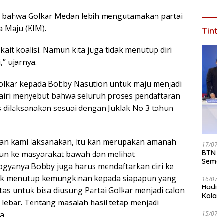
aku bahwa Golkar Medan lebih mengutamakan partai
a Maju (KIM).
Tin
ait koalisi. Namun kita juga tidak menutup diri
,” ujarnya.
olkar kepada Bobby Nasution untuk maju menjadi
airi menyebut bahwa seluruh proses pendaftaran
 dilaksanakan sesuai dengan Juklak No 3 tahun
kan kami laksanakan, itu kan merupakan amanah
17/0
BTN 
jun ke masyarakat bawah dan melihat
Seme
eyogyanya Bobby juga harus mendaftarkan diri ke
ke 2
dak menutup kemungkinan kepada siapapun yang
16/0
Hadi
itas untuk bisa diusung Partai Golkar menjadi calon
Kola
lebar. Tentang masalah hasil tetap menjadi
15/0
a.