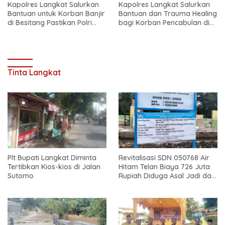
Kapolres Langkat Salurkan
Kapolres Langkat Salurkan
Bantuan untuk Korban Banjir
Bantuan dan Trauma Healing
di Besitang Pastikan Polri
bagi Korban Pencabulan di
Hadir di Tengah Masyarakat
Secanggang
Tinta Langkat
Plt Bupati Langkat Diminta
Revitalisasi SDN 050768 Air
Tertibkan Kios-kios di Jalan
Hitam Telan Biaya 726 Juta
Sutomo
Rupiah Diduga Asal Jadi dan
Sarat Korupsi