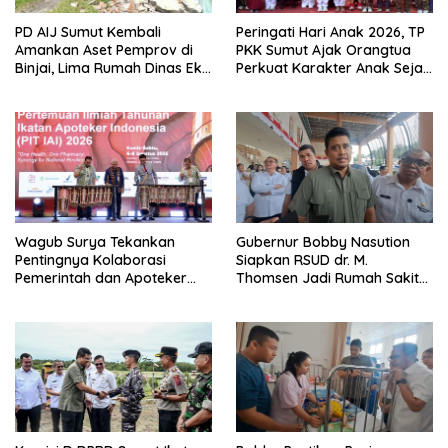
PD AIJ Sumut Kembali
Peringati Hari Anak 2026, TP
Amankan Aset Pemprov di
PKK Sumut Ajak Orangtua
Binjai, Lima Rumah Dinas Eks
Perkuat Karakter Anak Sejak
Bioskop Ria Dibongkar
dari Keluarga
Wagub Surya Tekankan
Gubernur Bobby Nasution
Pentingnya Kolaborasi
Siapkan RSUD dr. M.
Pemerintah dan Apoteker
Thomsen Jadi Rumah Sakit
Hadapi Tantangan
Regional Kepulauan Nias
Kesehatan Global