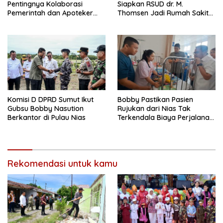
Pentingnya Kolaborasi
Siapkan RSUD dr. M.
Pemerintah dan Apoteker
Thomsen Jadi Rumah Sakit
Hadapi Tantangan
Regional Kepulauan Nias
Kesehatan Global
Komisi D DPRD Sumut Ikut
Bobby Pastikan Pasien
Gubsu Bobby Nasution
Rujukan dari Nias Tak
Berkantor di Pulau Nias
Terkendala Biaya Perjalanan
dan Rumah Singgah di
Medan
Rekomendasi untuk kamu