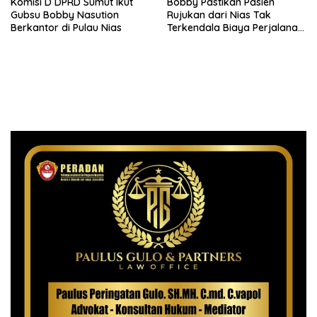
Komisi D DPRD Sumut Ikut
Bobby Pastikan Pasien
Gubsu Bobby Nasution
Rujukan dari Nias Tak
Berkantor di Pulau Nias
Terkendala Biaya Perjalanan
dan Rumah Singgah di
Medan