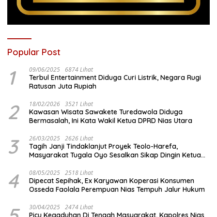
Popular Post
1
09/06/2025
6874 Lihat
Terbul Entertainment Diduga Curi Listrik, Negara Rugi
Ratusan Juta Rupiah
2
18/02/2026
3521 Lihat
Kawasan Wisata Sawakete Turedawola Diduga
Bermasalah, Ini Kata Wakil Ketua DPRD Nias Utara
3
26/03/2025
2626 Lihat
Tagih Janji Tindaklanjut Proyek Teolo-Harefa,
Masyarakat Tugala Oyo Sesalkan Sikap Dingin Ketua
Komisi III DPRD Nias Utara
4
08/05/2025
2518 Lihat
Dipecat Sepihak, Ex Karyawan Koperasi Konsumen
Osseda Faolala Perempuan Nias Tempuh Jalur Hukum
5
30/04/2025
2474 Lihat
Picu Kegaduhan Di Tengah Masyarakat, Kapolres Nias