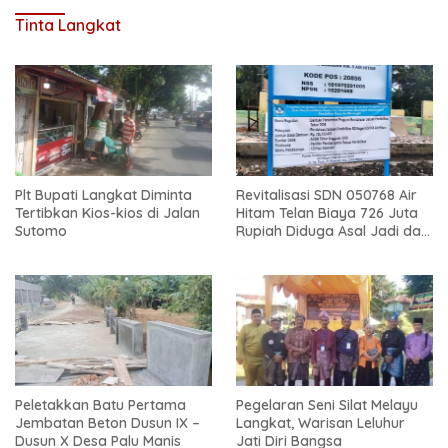
Tinta Langkat
Plt Bupati Langkat Diminta
Revitalisasi SDN 050768 Air
Tertibkan Kios-kios di Jalan
Hitam Telan Biaya 726 Juta
Sutomo
Rupiah Diduga Asal Jadi dan
Sarat Korupsi
Peletakkan Batu Pertama
Pegelaran Seni Silat Melayu
Jembatan Beton Dusun IX –
Langkat, Warisan Leluhur
Dusun X Desa Palu Manis
Jati Diri Bangsa