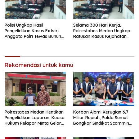
Polisi Ungkap Hasil
Selama 300 Hari Kerja,
Penyelidikan Kasus Ex Istri
Polrestabes Medan Ungkap
Anggota Polri Tewas Bunuh
Ratusan Kasus Kejahatan
Diri di Komplek Bumi Asri
Jalanan
Medan
Rekomendasi untuk kamu
Polrestabes Medan Hentikan
Korban Alami Kerugian 6,7
Penyelidikan Laporan, Kuasa
Miliar Rupiah, Polda Sumut
Hukum Pelapor Minta Gelar
Bongkar Sindikat Scamming
Perkara
Internasional di Apartemen
Medan