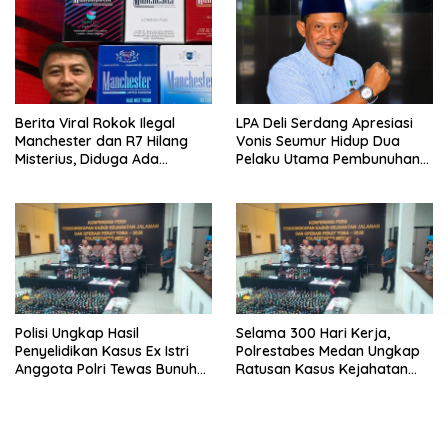
Berita Viral Rokok Ilegal
LPA Deli Serdang Apresiasi
Manchester dan R7 Hilang
Vonis Seumur Hidup Dua
Misterius, Diduga Ada
Pelaku Utama Pembunuhan
Tekanan Bea Cukai ke Aktor
Pelajar di Lubuk Pakam
Rokok Ilegal
Polisi Ungkap Hasil
Selama 300 Hari Kerja,
Penyelidikan Kasus Ex Istri
Polrestabes Medan Ungkap
Anggota Polri Tewas Bunuh
Ratusan Kasus Kejahatan
Diri di Komplek Bumi Asri
Jalanan
Medan