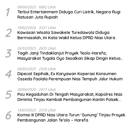
1
09/06/2025
6882 Lihat
Terbul Entertainment Diduga Curi Listrik, Negara Rugi
Ratusan Juta Rupiah
2
18/02/2026
3531 Lihat
Kawasan Wisata Sawakete Turedawola Diduga
Bermasalah, Ini Kata Wakil Ketua DPRD Nias Utara
3
26/03/2025
2635 Lihat
Tagih Janji Tindaklanjut Proyek Teolo-Harefa,
Masyarakat Tugala Oyo Sesalkan Sikap Dingin Ketua
Komisi III DPRD Nias Utara
4
08/05/2025
2529 Lihat
Dipecat Sepihak, Ex Karyawan Koperasi Konsumen
Osseda Faolala Perempuan Nias Tempuh Jalur Hukum
5
30/04/2025
2477 Lihat
Picu Kegaduhan Di Tengah Masyarakat, Kapolres Nias
Diminta Tinjau Kembali Pembangunan Kantin Polsek
Lotu
6
18/03/2025
2318 Lihat
Komisi III DPRD Nias Utara Turun ‘Gunung’ Tinjau Proyek
Pembangunan Jalan Te’olo – Harefa