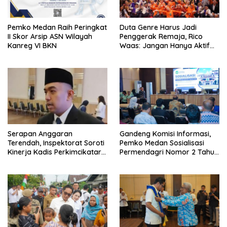
Pemko Medan Raih Peringkat
Duta Genre Harus Jadi
II Skor Arsip ASN Wilayah
Penggerak Remaja, Rico
Kanreg VI BKN
Waas: Jangan Hanya Aktif
Saat Ada Acara
Serapan Anggaran
Gandeng Komisi Informasi,
Terendah, Inspektorat Soroti
Pemko Medan Sosialisasi
Kinerja Kadis Perkimcikataru
Permendagri Nomor 2 Tahun
Medan
2026