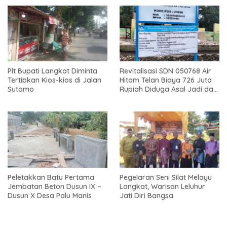
Plt Bupati Langkat Diminta
Revitalisasi SDN 050768 Air
Tertibkan Kios-kios di Jalan
Hitam Telan Biaya 726 Juta
Sutomo
Rupiah Diduga Asal Jadi dan
Sarat Korupsi
Peletakkan Batu Pertama
Pegelaran Seni Silat Melayu
Jembatan Beton Dusun IX –
Langkat, Warisan Leluhur
Dusun X Desa Palu Manis
Jati Diri Bangsa