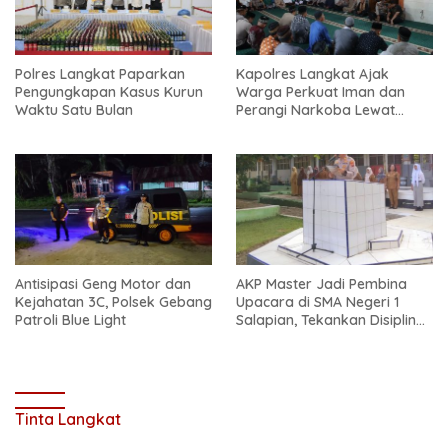
Polres Langkat Paparkan
Kapolres Langkat Ajak
Pengungkapan Kasus Kurun
Warga Perkuat Iman dan
Waktu Satu Bulan
Perangi Narkoba Lewat
Safari Jum’at Curhat
Antisipasi Geng Motor dan
AKP Master Jadi Pembina
Kejahatan 3C, Polsek Gebang
Upacara di SMA Negeri 1
Patroli Blue Light
Salapian, Tekankan Disiplin
dan Bahaya Narkoba
Tinta Langkat