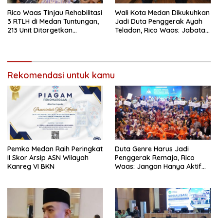
Rico Waas Tinjau Rehabilitasi
Wali Kota Medan Dikukuhkan
3 RTLH di Medan Tuntungan,
Jadi Duta Penggerak Ayah
213 Unit Ditargetkan
Teladan, Rico Waas: Jabatan
Rampung
Tertinggi Pria Dalam
Keluarga
Rekomendasi untuk kamu
Pemko Medan Raih Peringkat
Duta Genre Harus Jadi
II Skor Arsip ASN Wilayah
Penggerak Remaja, Rico
Kanreg VI BKN
Waas: Jangan Hanya Aktif
Saat Ada Acara