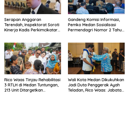
Serapan Anggaran
Gandeng Komisi Informasi,
Terendah, Inspektorat Soroti
Pemko Medan Sosialisasi
Kinerja Kadis Perkimcikataru
Permendagri Nomor 2 Tahun
Medan
2026
Rico Waas Tinjau Rehabilitasi
Wali Kota Medan Dikukuhkan
3 RTLH di Medan Tuntungan,
Jadi Duta Penggerak Ayah
213 Unit Ditargetkan
Teladan, Rico Waas: Jabatan
Rampung
Tertinggi Pria Dalam
Keluarga