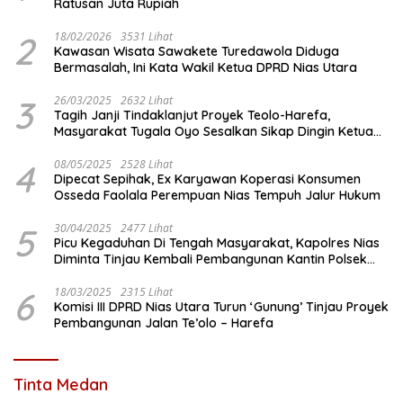
Ratusan Juta Rupiah
2
18/02/2026
3531 Lihat
Kawasan Wisata Sawakete Turedawola Diduga
Bermasalah, Ini Kata Wakil Ketua DPRD Nias Utara
3
26/03/2025
2632 Lihat
Tagih Janji Tindaklanjut Proyek Teolo-Harefa,
Masyarakat Tugala Oyo Sesalkan Sikap Dingin Ketua
Komisi III DPRD Nias Utara
4
08/05/2025
2528 Lihat
Dipecat Sepihak, Ex Karyawan Koperasi Konsumen
Osseda Faolala Perempuan Nias Tempuh Jalur Hukum
5
30/04/2025
2477 Lihat
Picu Kegaduhan Di Tengah Masyarakat, Kapolres Nias
Diminta Tinjau Kembali Pembangunan Kantin Polsek
Lotu
6
18/03/2025
2315 Lihat
Komisi III DPRD Nias Utara Turun ‘Gunung’ Tinjau Proyek
Pembangunan Jalan Te’olo – Harefa
Tinta Medan