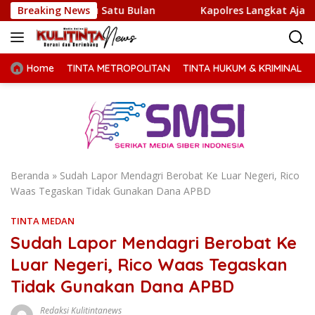
Langsung
aktu Satu Bulan
Breaking News
Kapolres Langkat Ajak Warga Perkuat 
ke
konten
Home
TINTA METROPOLITAN
TINTA HUKUM & KRIMINAL
Beranda
»
Sudah Lapor Mendagri Berobat Ke Luar Negeri, Rico
Waas Tegaskan Tidak Gunakan Dana APBD
TINTA MEDAN
Sudah Lapor Mendagri Berobat Ke
Luar Negeri, Rico Waas Tegaskan
Tidak Gunakan Dana APBD
Redaksi Kulitintanews