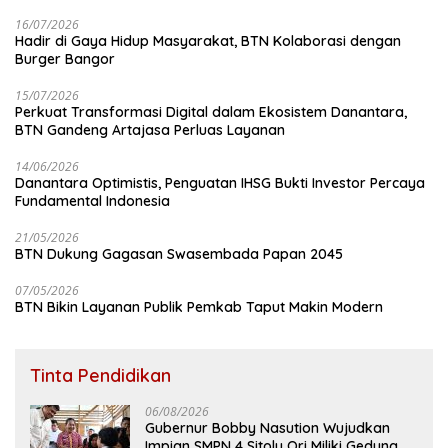
16/07/2026
Hadir di Gaya Hidup Masyarakat, BTN Kolaborasi dengan
Burger Bangor
15/07/2026
Perkuat Transformasi Digital dalam Ekosistem Danantara,
BTN Gandeng Artajasa Perluas Layanan
14/06/2026
Danantara Optimistis, Penguatan IHSG Bukti Investor Percaya
Fundamental Indonesia
21/05/2026
BTN Dukung Gagasan Swasembada Papan 2045
07/05/2026
BTN Bikin Layanan Publik Pemkab Taput Makin Modern
Tinta Pendidikan
06/08/2026
Gubernur Bobby Nasution Wujudkan
Impian SMPN 4 Sitolu Ori Miliki Gedung