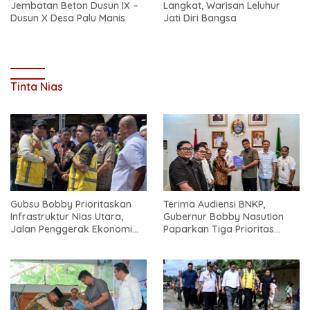
Jembatan Beton Dusun IX –
Langkat, Warisan Leluhur
Dusun X Desa Palu Manis
Jati Diri Bangsa
Tinta Nias
Gubsu Bobby Prioritaskan
Terima Audiensi BNKP,
Infrastruktur Nias Utara,
Gubernur Bobby Nasution
Jalan Penggerak Ekonomi
Paparkan Tiga Prioritas
Mulai Dibenahi
Pembangunan Kepulauan
Nias