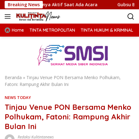
Langsung
 Hanya Aktif Saat Ada Acara
Breaking News
Gubsu Bobby Prioritaskan 
ke
konten
Home
TINTA METROPOLITAN
TINTA HUKUM & KRIMINAL
Beranda
»
Tinjau Venue PON Bersama Menko Polhukam,
Fatoni: Rampung Akhir Bulan Ini
NEWS TODAY
Tinjau Venue PON Bersama Menko
Polhukam, Fatoni: Rampung Akhir
Bulan Ini
Redaksi Kulitintanews