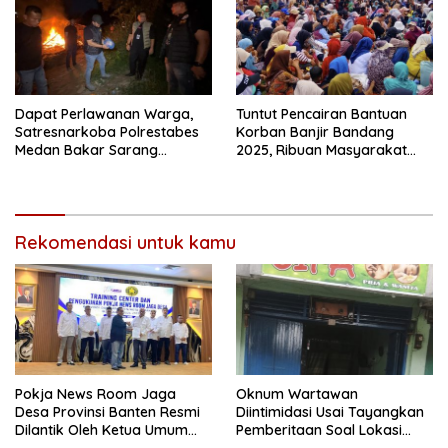
Dapat Perlawanan Warga,
Tuntut Pencairan Bantuan
Satresnarkoba Polrestabes
Korban Banjir Bandang
Medan Bakar Sarang
2025, Ribuan Masyarakat
Narkoba di Klambir Lima
Blokade Jalinsum
Rekomendasi untuk kamu
Pokja News Room Jaga
Oknum Wartawan
Desa Provinsi Banten Resmi
Diintimidasi Usai Tayangkan
Dilantik Oleh Ketua Umum
Pemberitaan Soal Lokasi
SMSI Pusat
Kusuk Lulur di Brayan