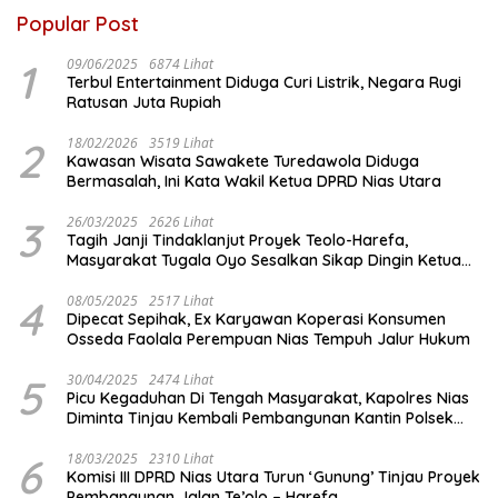
Popular Post
1
09/06/2025
6874 Lihat
Terbul Entertainment Diduga Curi Listrik, Negara Rugi
Ratusan Juta Rupiah
2
18/02/2026
3519 Lihat
Kawasan Wisata Sawakete Turedawola Diduga
Bermasalah, Ini Kata Wakil Ketua DPRD Nias Utara
3
26/03/2025
2626 Lihat
Tagih Janji Tindaklanjut Proyek Teolo-Harefa,
Masyarakat Tugala Oyo Sesalkan Sikap Dingin Ketua
Komisi III DPRD Nias Utara
4
08/05/2025
2517 Lihat
Dipecat Sepihak, Ex Karyawan Koperasi Konsumen
Osseda Faolala Perempuan Nias Tempuh Jalur Hukum
5
30/04/2025
2474 Lihat
Picu Kegaduhan Di Tengah Masyarakat, Kapolres Nias
Diminta Tinjau Kembali Pembangunan Kantin Polsek
Lotu
6
18/03/2025
2310 Lihat
Komisi III DPRD Nias Utara Turun ‘Gunung’ Tinjau Proyek
Pembangunan Jalan Te’olo – Harefa