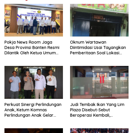
Pokja News Room Jaga
Oknum Wartawan
Desa Provinsi Banten Resmi
Diintimidasi Usai Tayangkan
Dilantik Oleh Ketua Umum
Pemberitaan Soal Lokasi
SMSI Pusat
Kusuk Lulur di Brayan
Perkuat Sinergi Perlindungan
Judi Tembak Ikan Yang Lim
Anak, Ketum Komnas
Plaza Disebut-Sebut
Perlindungan Anak Gelar
Beroperasi Kembali,
Audiensi ke Polres
Ternyata Hoaks
Pematangsiantar