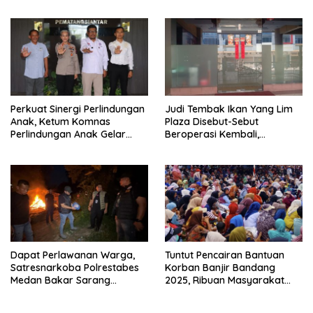
Perkuat Sinergi Perlindungan
Judi Tembak Ikan Yang Lim
Anak, Ketum Komnas
Plaza Disebut-Sebut
Perlindungan Anak Gelar
Beroperasi Kembali,
Audiensi ke Polres
Ternyata Hoaks
Pematangsiantar
Dapat Perlawanan Warga,
Tuntut Pencairan Bantuan
Satresnarkoba Polrestabes
Korban Banjir Bandang
Medan Bakar Sarang
2025, Ribuan Masyarakat
Narkoba di Klambir Lima
Blokade Jalinsum