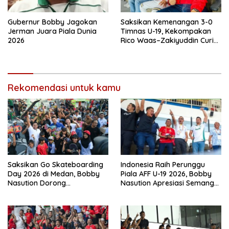
Gubernur Bobby Jagokan
Saksikan Kemenangan 3-0
Jerman Juara Piala Dunia
Timnas U-19, Kekompakan
2026
Rico Waas–Zakiyuddin Curi
Perhatian di Stadion Utama
Sumut
Rekomendasi untuk kamu
Saksikan Go Skateboarding
Indonesia Raih Perunggu
Day 2026 di Medan, Bobby
Piala AFF U-19 2026, Bobby
Nasution Dorong
Nasution Apresiasi Semangat
Penambahan Event dan
Juang Garuda Muda
Skatepark di Sumut