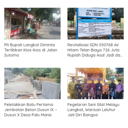
Plt Bupati Langkat Diminta
Revitalisasi SDN 050768 Air
Tertibkan Kios-kios di Jalan
Hitam Telan Biaya 726 Juta
Sutomo
Rupiah Diduga Asal Jadi dan
Sarat Korupsi
Peletakkan Batu Pertama
Pegelaran Seni Silat Melayu
Jembatan Beton Dusun IX –
Langkat, Warisan Leluhur
Dusun X Desa Palu Manis
Jati Diri Bangsa