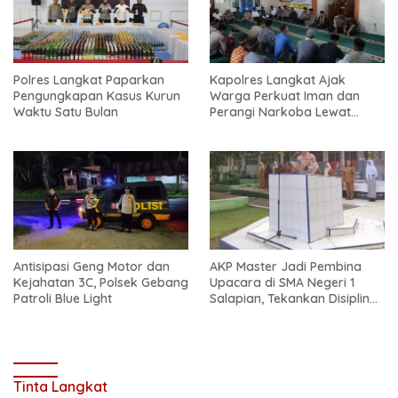
Polres Langkat Paparkan
Kapolres Langkat Ajak
Pengungkapan Kasus Kurun
Warga Perkuat Iman dan
Waktu Satu Bulan
Perangi Narkoba Lewat
Safari Jum’at Curhat
Antisipasi Geng Motor dan
AKP Master Jadi Pembina
Kejahatan 3C, Polsek Gebang
Upacara di SMA Negeri 1
Patroli Blue Light
Salapian, Tekankan Disiplin
dan Bahaya Narkoba
Tinta Langkat