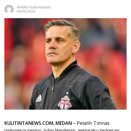
Redaksi Kulitintanews
09/06/2026
KULITINTANEWS.COM, MEDAN –
Pelatih Timnas
Indonesia senior, John Herdman, mengaku terkesan