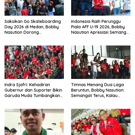
Saksikan Go Skateboarding
Indonesia Raih Perunggu
Day 2026 di Medan, Bobby
Piala AFF U-19 2026, Bobby
Nasution Dorong
Nasution Apresiasi Semangat
Penambahan Event dan
Juang Garuda Muda
Skatepark di Sumut
Indra Sjafri: Kehadiran
Timnas Menang Dua Laga
Gubernur dan Suporter Bikin
Beruntun, Bobby Nasution:
Garuda Muda Tumbangkan
Semangat Terus, Kalau
Vietnam
Orang Medan Bilang “Ribak
Sude”