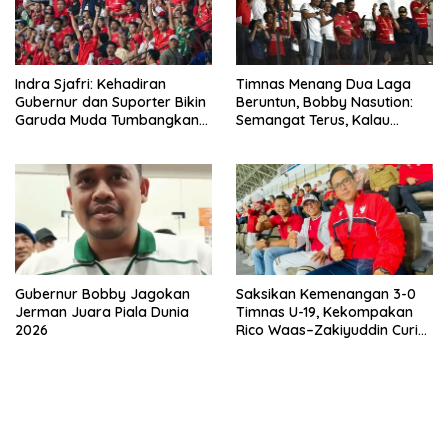
Indra Sjafri: Kehadiran
Timnas Menang Dua Laga
Gubernur dan Suporter Bikin
Beruntun, Bobby Nasution:
Garuda Muda Tumbangkan
Semangat Terus, Kalau
Vietnam
Orang Medan Bilang “Ribak
Sude”
Gubernur Bobby Jagokan
Saksikan Kemenangan 3-0
Jerman Juara Piala Dunia
Timnas U-19, Kekompakan
2026
Rico Waas–Zakiyuddin Curi
Perhatian di Stadion Utama
Sumut