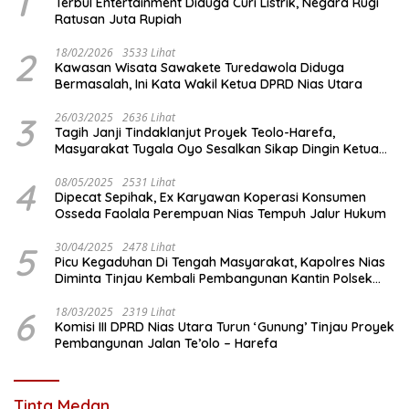
1
Terbul Entertainment Diduga Curi Listrik, Negara Rugi
Ratusan Juta Rupiah
2
18/02/2026
3533 Lihat
Kawasan Wisata Sawakete Turedawola Diduga
Bermasalah, Ini Kata Wakil Ketua DPRD Nias Utara
3
26/03/2025
2636 Lihat
Tagih Janji Tindaklanjut Proyek Teolo-Harefa,
Masyarakat Tugala Oyo Sesalkan Sikap Dingin Ketua
Komisi III DPRD Nias Utara
4
08/05/2025
2531 Lihat
Dipecat Sepihak, Ex Karyawan Koperasi Konsumen
Osseda Faolala Perempuan Nias Tempuh Jalur Hukum
5
30/04/2025
2478 Lihat
Picu Kegaduhan Di Tengah Masyarakat, Kapolres Nias
Diminta Tinjau Kembali Pembangunan Kantin Polsek
Lotu
6
18/03/2025
2319 Lihat
Komisi III DPRD Nias Utara Turun ‘Gunung’ Tinjau Proyek
Pembangunan Jalan Te’olo – Harefa
Tinta Medan