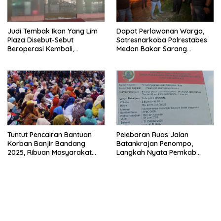
Judi Tembak Ikan Yang Lim
Dapat Perlawanan Warga,
Plaza Disebut-Sebut
Satresnarkoba Polrestabes
Beroperasi Kembali,
Medan Bakar Sarang
Ternyata Hoaks
Narkoba di Klambir Lima
Tuntut Pencairan Bantuan
Pelebaran Ruas Jalan
Korban Banjir Bandang
Batankrajan Penompo,
2025, Ribuan Masyarakat
Langkah Nyata Pemkab
Blokade Jalinsum
Mojokerto Wujudkan
Infrastruktur Berkualitas
Bagi Masyarakat