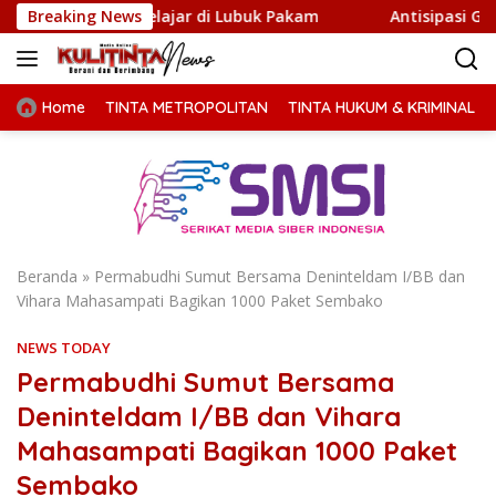
Langsung
n Pelajar di Lubuk Pakam
Breaking News
Antisipasi Geng Motor dan Ke
ke
konten
Home
TINTA METROPOLITAN
TINTA HUKUM & KRIMINAL
Beranda
»
Permabudhi Sumut Bersama Deninteldam I/BB dan
Vihara Mahasampati Bagikan 1000 Paket Sembako
NEWS TODAY
Permabudhi Sumut Bersama
Deninteldam I/BB dan Vihara
Mahasampati Bagikan 1000 Paket
Sembako