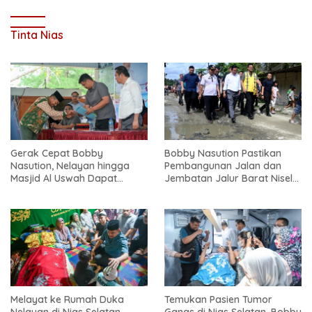
Tinta Nias
Gerak Cepat Bobby
Bobby Nasution Pastikan
Nasution, Nelayan hingga
Pembangunan Jalan dan
Masjid Al Uswah Dapat
Jembatan Jalur Barat Nisel-
Bantuan
Nisbar Dimulai Agustus
Melayat ke Rumah Duka
Temukan Pasien Tumor
Nelayan di Nias Selatan,
Ganas di Nias Selatan, Bobby