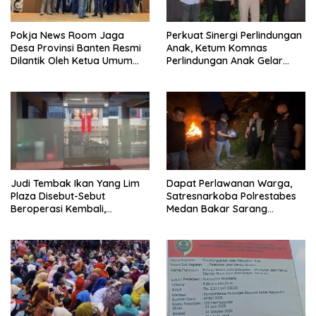
Pokja News Room Jaga
Perkuat Sinergi Perlindungan
Desa Provinsi Banten Resmi
Anak, Ketum Komnas
Dilantik Oleh Ketua Umum
Perlindungan Anak Gelar
SMSI Pusat
Audiensi ke Polres
Pematangsiantar
Judi Tembak Ikan Yang Lim
Dapat Perlawanan Warga,
Plaza Disebut-Sebut
Satresnarkoba Polrestabes
Beroperasi Kembali,
Medan Bakar Sarang
Ternyata Hoaks
Narkoba di Klambir Lima