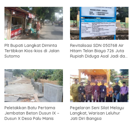
Plt Bupati Langkat Diminta
Revitalisasi SDN 050768 Air
Tertibkan Kios-kios di Jalan
Hitam Telan Biaya 726 Juta
Sutomo
Rupiah Diduga Asal Jadi dan
Sarat Korupsi
Peletakkan Batu Pertama
Pegelaran Seni Silat Melayu
Jembatan Beton Dusun IX –
Langkat, Warisan Leluhur
Dusun X Desa Palu Manis
Jati Diri Bangsa