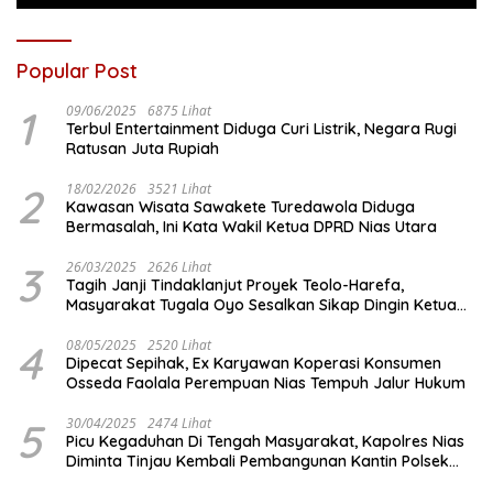
Popular Post
1
09/06/2025
6875 Lihat
Terbul Entertainment Diduga Curi Listrik, Negara Rugi
Ratusan Juta Rupiah
2
18/02/2026
3521 Lihat
Kawasan Wisata Sawakete Turedawola Diduga
Bermasalah, Ini Kata Wakil Ketua DPRD Nias Utara
3
26/03/2025
2626 Lihat
Tagih Janji Tindaklanjut Proyek Teolo-Harefa,
Masyarakat Tugala Oyo Sesalkan Sikap Dingin Ketua
Komisi III DPRD Nias Utara
4
08/05/2025
2520 Lihat
Dipecat Sepihak, Ex Karyawan Koperasi Konsumen
Osseda Faolala Perempuan Nias Tempuh Jalur Hukum
5
30/04/2025
2474 Lihat
Picu Kegaduhan Di Tengah Masyarakat, Kapolres Nias
Diminta Tinjau Kembali Pembangunan Kantin Polsek
Lotu