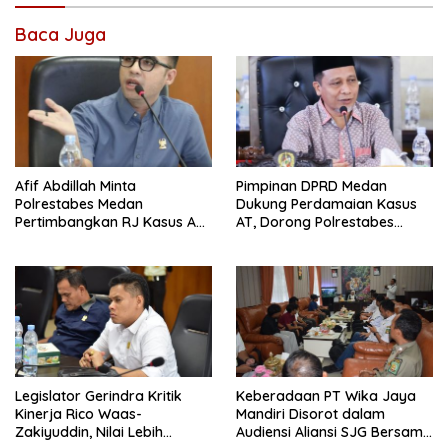
Baca Juga
Afif Abdillah Minta
Pimpinan DPRD Medan
Polrestabes Medan
Dukung Perdamaian Kasus
Pertimbangkan RJ Kasus AT
AT, Dorong Polrestabes
dan Robin
Medan Terapkan RJ
Legislator Gerindra Kritik
Keberadaan PT Wika Jaya
Kinerja Rico Waas-
Mandiri Disorot dalam
Zakiyuddin, Nilai Lebih
Audiensi Aliansi SJG Bersama