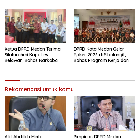
Banyak Seremonial
DPRD Langkat
Ketimbang Menjawab
Keluhan Warga
Ketua DPRD Medan Terima
DPRD Kota Medan Gelar
Silaturahmi Kapolres
Raker 2026 di Sibolangit,
Belawan, Bahas Narkoba
Bahas Program Kerja dan
dan Kriminalitas hingga
Digitalisasi
Potensi Ekonomi
Rekomendasi untuk kamu
Afif Abdillah Minta
Pimpinan DPRD Medan