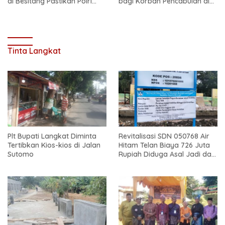
di Besitang Pastikan Polri
bagi Korban Pencabulan di
Hadir di Tengah Masyarakat
Secanggang
Tinta Langkat
Plt Bupati Langkat Diminta
Revitalisasi SDN 050768 Air
Tertibkan Kios-kios di Jalan
Hitam Telan Biaya 726 Juta
Sutomo
Rupiah Diduga Asal Jadi dan
Sarat Korupsi