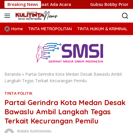
Langsung
tif Saat Ada Acara
Breaking News
Gubsu Bobby Prioritaskan Infrastru
ke
konten
Home
TINTA METROPOLITAN
TINTA HUKUM & KRIMINAL
Beranda
»
Partai Gerindra Kota Medan Desak Bawaslu Ambil
Langkah Tegas Terkait Kecurangan Pemilu
TINTA POLITIK
Partai Gerindra Kota Medan Desak
Bawaslu Ambil Langkah Tegas
Terkait Kecurangan Pemilu
Redaksi Kulitintanews