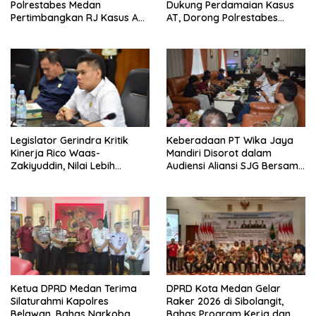
Polrestabes Medan
Dukung Perdamaian Kasus
Pertimbangkan RJ Kasus AT
AT, Dorong Polrestabes
dan Robin
Medan Terapkan RJ
Legislator Gerindra Kritik
Keberadaan PT Wika Jaya
Kinerja Rico Waas-
Mandiri Disorot dalam
Zakiyuddin, Nilai Lebih
Audiensi Aliansi SJG Bersama
Banyak Seremonial
DPRD Langkat
Ketimbang Menjawab
Keluhan Warga
Ketua DPRD Medan Terima
DPRD Kota Medan Gelar
Silaturahmi Kapolres
Raker 2026 di Sibolangit,
Belawan, Bahas Narkoba
Bahas Program Kerja dan