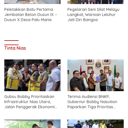
Peletakkan Batu Pertama
Pegelaran Seni Silat Melayu
Jembatan Beton Dusun IX –
Langkat, Warisan Leluhur
Dusun X Desa Palu Manis
Jati Diri Bangsa
Tinta Nias
Gubsu Bobby Prioritaskan
Terima Audiensi BNKP,
Infrastruktur Nias Utara,
Gubernur Bobby Nasution
Jalan Penggerak Ekonomi
Paparkan Tiga Prioritas
Mulai Dibenahi
Pembangunan Kepulauan
Nias