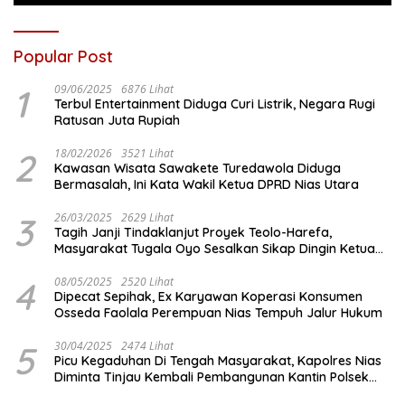
Popular Post
1
09/06/2025
6876 Lihat
Terbul Entertainment Diduga Curi Listrik, Negara Rugi
Ratusan Juta Rupiah
2
18/02/2026
3521 Lihat
Kawasan Wisata Sawakete Turedawola Diduga
Bermasalah, Ini Kata Wakil Ketua DPRD Nias Utara
3
26/03/2025
2629 Lihat
Tagih Janji Tindaklanjut Proyek Teolo-Harefa,
Masyarakat Tugala Oyo Sesalkan Sikap Dingin Ketua
Komisi III DPRD Nias Utara
4
08/05/2025
2520 Lihat
Dipecat Sepihak, Ex Karyawan Koperasi Konsumen
Osseda Faolala Perempuan Nias Tempuh Jalur Hukum
5
30/04/2025
2474 Lihat
Picu Kegaduhan Di Tengah Masyarakat, Kapolres Nias
Diminta Tinjau Kembali Pembangunan Kantin Polsek
Lotu