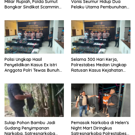
Miliar Rupiah, Polda Sumut
Vonis Seumur Hidup Dua
Bongkar Sindikat Scamming
Pelaku Utama Pembunuhan
Internasional di Apartemen
Pelajar di Lubuk Pakam
Medan
Polisi Ungkap Hasil
Selama 300 Hari Kerja,
Penyelidikan Kasus Ex Istri
Polrestabes Medan Ungkap
Anggota Polri Tewas Bunuh
Ratusan Kasus Kejahatan
Diri di Komplek Bumi Asri
Jalanan
Medan
Sulap Pohon Bambu Jadi
Pemasok Narkoba di Helen’s
Gudang Penyimpanan
Night Mart Diringkus
Narkoba, Satresnarkoba
Satresnarkoba Polrestabes