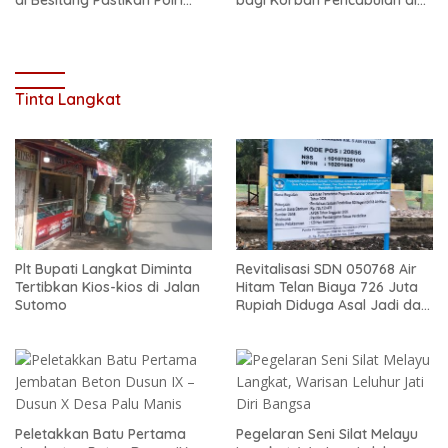
di Besitang Pastikan Polri
bagi Korban Pencabulan di
Hadir di Tengah Masyarakat
Secanggang
Tinta Langkat
Plt Bupati Langkat Diminta
Revitalisasi SDN 050768 Air
Tertibkan Kios-kios di Jalan
Hitam Telan Biaya 726 Juta
Sutomo
Rupiah Diduga Asal Jadi dan
Sarat Korupsi
Peletakkan Batu Pertama
Pegelaran Seni Silat Melayu