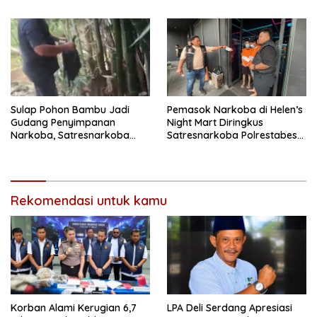
Medan
Sulap Pohon Bambu Jadi
Pemasok Narkoba di Helen’s
Gudang Penyimpanan
Night Mart Diringkus
Narkoba, Satresnarkoba
Satresnarkoba Polrestabes
Polrestabes Medan Bongkar
Medan
Modus Baru Peredaran
Ganja
Rekomendasi untuk kamu
Korban Alami Kerugian 6,7
LPA Deli Serdang Apresiasi