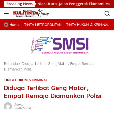
Langsung
ruktur Nias Utara, Jalan Penggerak Ekonomi Mulai Dibenahi
Breaking News
ke
konten
Home
TINTA METROPOLITAN
TINTA HUKUM & KRIMINAL
Beranda
»
Diduga Terlibat Geng Motor, Empat Remaja
Diamankan Polisi
TINTA HUKUM & KRIMINAL
Diduga Terlibat Geng Motor,
Empat Remaja Diamankan Polisi
Admin
26/02/2024