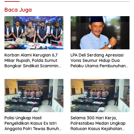
Baca Juga
Korban Alami Kerugian 6,7
LPA Deli Serdang Apresiasi
Miliar Rupiah, Polda Sumut
Vonis Seumur Hidup Dua
Bongkar Sindikat Scamming
Pelaku Utama Pembunuhan
Internasional di Apartemen
Pelajar di Lubuk Pakam
Medan
Polisi Ungkap Hasil
Selama 300 Hari Kerja,
Penyelidikan Kasus Ex Istri
Polrestabes Medan Ungkap
Anggota Polri Tewas Bunuh
Ratusan Kasus Kejahatan
Diri di Komplek Bumi Asri
Jalanan