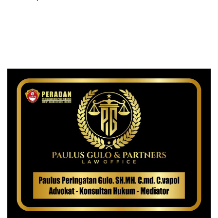
Polrestabes Medan Bongkar
Medan
Modus Baru Peredaran
Ganja