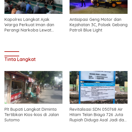
Kapolres Langkat Ajak
Antisipasi Geng Motor dan
Warga Perkuat Iman dan
Kejahatan 3C, Polsek Gebang
Perangi Narkoba Lewat
Patroli Blue Light
Safari Jum’at Curhat
Tinta Langkat
Plt Bupati Langkat Diminta
Revitalisasi SDN 050768 Air
Tertibkan Kios-kios di Jalan
Hitam Telan Biaya 726 Juta
Sutomo
Rupiah Diduga Asal Jadi dan
Sarat Korupsi