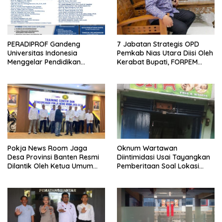
PERADIPROF Gandeng
7 Jabatan Strategis OPD
Universitas Indonesia
Pemkab Nias Utara Diisi Oleh
Menggelar Pendidikan
Kerabat Bupati, FORPEM
Khusus Profesi Advokat
FANITARA Menduga adanya
Praktik Nepotisme
Pokja News Room Jaga
Oknum Wartawan
Desa Provinsi Banten Resmi
Diintimidasi Usai Tayangkan
Dilantik Oleh Ketua Umum
Pemberitaan Soal Lokasi
SMSI Pusat
Kusuk Lulur di Brayan