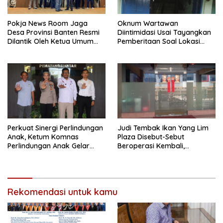
Pokja News Room Jaga
Oknum Wartawan
Desa Provinsi Banten Resmi
Diintimidasi Usai Tayangkan
Dilantik Oleh Ketua Umum
Pemberitaan Soal Lokasi
SMSI Pusat
Kusuk Lulur di Brayan
Perkuat Sinergi Perlindungan
Judi Tembak Ikan Yang Lim
Anak, Ketum Komnas
Plaza Disebut-Sebut
Perlindungan Anak Gelar
Beroperasi Kembali,
Audiensi ke Polres
Ternyata Hoaks
Pematangsiantar
Rekomendasi untuk kamu