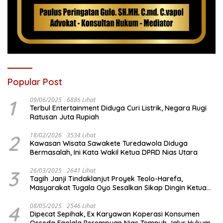
Popular Post
1
09/06/2025
6886 Lihat
Terbul Entertainment Diduga Curi Listrik, Negara Rugi
Ratusan Juta Rupiah
2
18/02/2026
3534 Lihat
Kawasan Wisata Sawakete Turedawola Diduga
Bermasalah, Ini Kata Wakil Ketua DPRD Nias Utara
3
26/03/2025
2641 Lihat
Tagih Janji Tindaklanjut Proyek Teolo-Harefa,
Masyarakat Tugala Oyo Sesalkan Sikap Dingin Ketua
Komisi III DPRD Nias Utara
4
08/05/2025
2546 Lihat
Dipecat Sepihak, Ex Karyawan Koperasi Konsumen
Osseda Faolala Perempuan Nias Tempuh Jalur Hukum