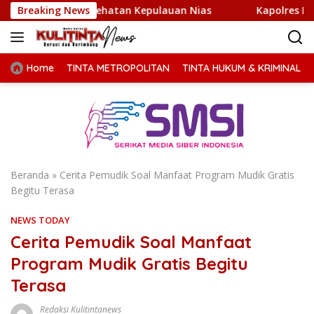
Langsung
 Kesehatan Kepulauan Nias
Breaking News
Kapolres Langkat Gelar M
ke
konten
Home
TINTA METROPOLITAN
TINTA HUKUM & KRIMINAL
Beranda
»
Cerita Pemudik Soal Manfaat Program Mudik Gratis
Begitu Terasa
NEWS TODAY
Cerita Pemudik Soal Manfaat
Program Mudik Gratis Begitu
Terasa
Redaksi Kulitintanews