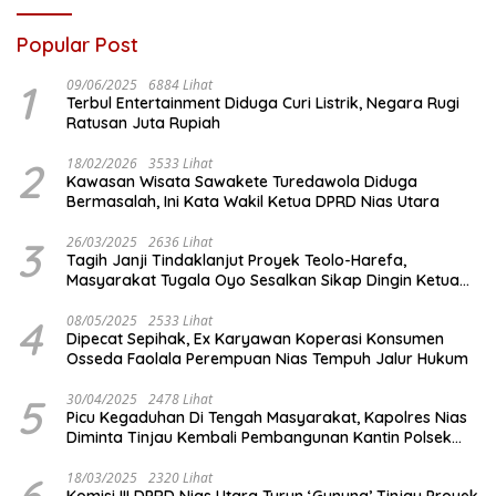
Popular Post
1
09/06/2025
6884 Lihat
Terbul Entertainment Diduga Curi Listrik, Negara Rugi
Ratusan Juta Rupiah
2
18/02/2026
3533 Lihat
Kawasan Wisata Sawakete Turedawola Diduga
Bermasalah, Ini Kata Wakil Ketua DPRD Nias Utara
3
26/03/2025
2636 Lihat
Tagih Janji Tindaklanjut Proyek Teolo-Harefa,
Masyarakat Tugala Oyo Sesalkan Sikap Dingin Ketua
Komisi III DPRD Nias Utara
4
08/05/2025
2533 Lihat
Dipecat Sepihak, Ex Karyawan Koperasi Konsumen
Osseda Faolala Perempuan Nias Tempuh Jalur Hukum
5
30/04/2025
2478 Lihat
Picu Kegaduhan Di Tengah Masyarakat, Kapolres Nias
Diminta Tinjau Kembali Pembangunan Kantin Polsek
Lotu
18/03/2025
2320 Lihat