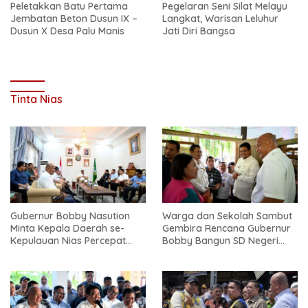
Peletakkan Batu Pertama
Pegelaran Seni Silat Melayu
Jembatan Beton Dusun IX –
Langkat, Warisan Leluhur
Dusun X Desa Palu Manis
Jati Diri Bangsa
Tinta Nias
Gubernur Bobby Nasution
Warga dan Sekolah Sambut
Minta Kepala Daerah se-
Gembira Rencana Gubernur
Kepulauan Nias Percepat
Bobby Bangun SD Negeri
Usulan BKP 2027
Lasara di Nias Utara