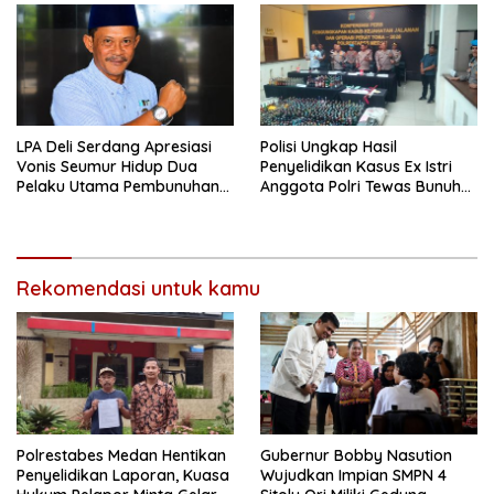
LPA Deli Serdang Apresiasi
Polisi Ungkap Hasil
Vonis Seumur Hidup Dua
Penyelidikan Kasus Ex Istri
Pelaku Utama Pembunuhan
Anggota Polri Tewas Bunuh
Pelajar di Lubuk Pakam
Diri di Komplek Bumi Asri
Medan
Rekomendasi untuk kamu
Polrestabes Medan Hentikan
Gubernur Bobby Nasution
Penyelidikan Laporan, Kuasa
Wujudkan Impian SMPN 4