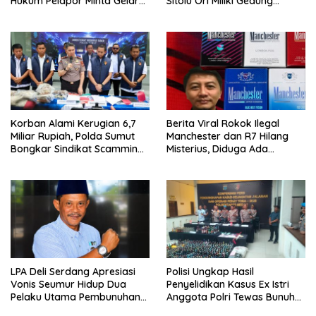
Hukum Pelapor Minta Gelar
Sitolu Ori Miliki Gedung
Perkara
Permanen
Korban Alami Kerugian 6,7
Berita Viral Rokok Ilegal
Miliar Rupiah, Polda Sumut
Manchester dan R7 Hilang
Bongkar Sindikat Scamming
Misterius, Diduga Ada
Internasional di Apartemen
Tekanan Bea Cukai ke Aktor
Medan
Rokok Ilegal
LPA Deli Serdang Apresiasi
Polisi Ungkap Hasil
Vonis Seumur Hidup Dua
Penyelidikan Kasus Ex Istri
Pelaku Utama Pembunuhan
Anggota Polri Tewas Bunuh
Pelajar di Lubuk Pakam
Diri di Komplek Bumi Asri