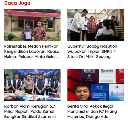
Baca Juga
Polrestabes Medan Hentikan
Gubernur Bobby Nasution
Penyelidikan Laporan, Kuasa
Wujudkan Impian SMPN 4
Hukum Pelapor Minta Gelar
Sitolu Ori Miliki Gedung
Perkara
Permanen
Korban Alami Kerugian 6,7
Berita Viral Rokok Ilegal
Miliar Rupiah, Polda Sumut
Manchester dan R7 Hilang
Bongkar Sindikat Scamming
Misterius, Diduga Ada
Internasional di Apartemen
Tekanan Bea Cukai ke Aktor
Medan
Rokok Ilegal