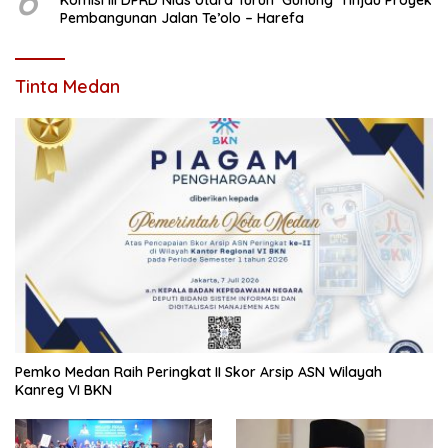
6
Komisi III DPRD Nias Utara Turun ‘Gunung’ Tinjau Proyek
Pembangunan Jalan Te’olo – Harefa
Tinta Medan
Pemko Medan Raih Peringkat II Skor Arsip ASN Wilayah
Kanreg VI BKN