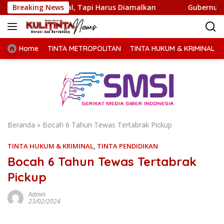
Langsung
ihafal, Tapi Harus Diamalkan
Breaking News
Gubernur Bobby Nasution
ke
konten
Home
TINTA METROPOLITAN
TINTA HUKUM & KRIMINAL
Beranda
»
Bocah 6 Tahun Tewas Tertabrak Pickup
TINTA HUKUM & KRIMINAL
,
TINTA PENDIDIKAN
Bocah 6 Tahun Tewas Tertabrak
Pickup
Admin
23/02/2024