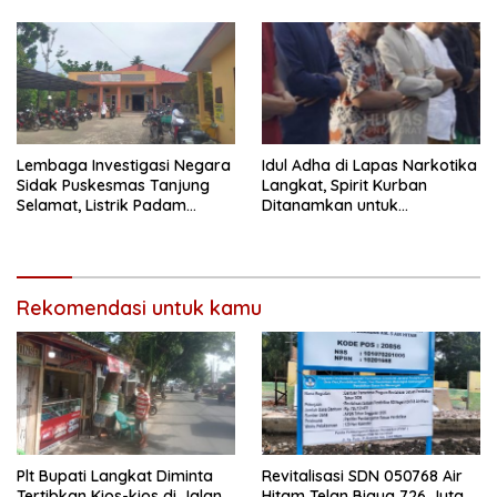
Lembaga Investigasi Negara
Idul Adha di Lapas Narkotika
Sidak Puskesmas Tanjung
Langkat, Spirit Kurban
Selamat, Listrik Padam
Ditanamkan untuk
Lumpuhkan Pelayanan
Membentuk Hati yang Lebih
Ikhlas
Rekomendasi untuk kamu
Plt Bupati Langkat Diminta
Revitalisasi SDN 050768 Air
Tertibkan Kios-kios di Jalan
Hitam Telan Biaya 726 Juta