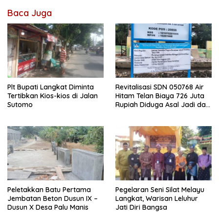
Baca Juga
Plt Bupati Langkat Diminta
Revitalisasi SDN 050768 Air
Tertibkan Kios-kios di Jalan
Hitam Telan Biaya 726 Juta
Sutomo
Rupiah Diduga Asal Jadi dan
Sarat Korupsi
Peletakkan Batu Pertama
Pegelaran Seni Silat Melayu
Jembatan Beton Dusun IX –
Langkat, Warisan Leluhur
Dusun X Desa Palu Manis
Jati Diri Bangsa