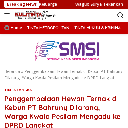
Langsung
eluarga
Breaking News
Wagub Surya Tekankan Pentingnya Kolaborasi
ke
konten
Home
TINTA METROPOLITAN
TINTA HUKUM & KRIMINAL
Beranda
»
Penggembalaan Hewan Ternak di Kebun PT Bahruny
Dilarang, Warga Kwala Pesilam Mengadu ke DPRD Langkat
TINTA LANGKAT
Penggembalaan Hewan Ternak di
Kebun PT Bahruny Dilarang,
Warga Kwala Pesilam Mengadu ke
DPRD Langkat