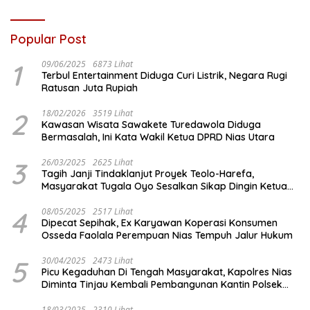
Popular Post
1
09/06/2025
6873 Lihat
Terbul Entertainment Diduga Curi Listrik, Negara Rugi
Ratusan Juta Rupiah
2
18/02/2026
3519 Lihat
Kawasan Wisata Sawakete Turedawola Diduga
Bermasalah, Ini Kata Wakil Ketua DPRD Nias Utara
3
26/03/2025
2625 Lihat
Tagih Janji Tindaklanjut Proyek Teolo-Harefa,
Masyarakat Tugala Oyo Sesalkan Sikap Dingin Ketua
Komisi III DPRD Nias Utara
4
08/05/2025
2517 Lihat
Dipecat Sepihak, Ex Karyawan Koperasi Konsumen
Osseda Faolala Perempuan Nias Tempuh Jalur Hukum
5
30/04/2025
2473 Lihat
Picu Kegaduhan Di Tengah Masyarakat, Kapolres Nias
Diminta Tinjau Kembali Pembangunan Kantin Polsek
Lotu
18/03/2025
2310 Lihat