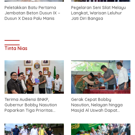
Peletakkan Batu Pertama
Pegelaran Seni Silat Melayu
Jembatan Beton Dusun IX –
Langkat, Warisan Leluhur
Dusun X Desa Palu Manis
Jati Diri Bangsa
Tinta Nias
Terima Audiensi BNKP,
Gerak Cepat Bobby
Gubernur Bobby Nasution
Nasution, Nelayan hingga
Paparkan Tiga Prioritas
Masjid Al Uswah Dapat
Pembangunan Kepulauan
Bantuan
Nias