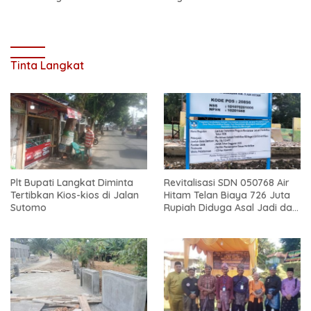
Hadir di Tengah Masyarakat
Secanggang
Tinta Langkat
Plt Bupati Langkat Diminta
Revitalisasi SDN 050768 Air
Tertibkan Kios-kios di Jalan
Hitam Telan Biaya 726 Juta
Sutomo
Rupiah Diduga Asal Jadi dan
Sarat Korupsi