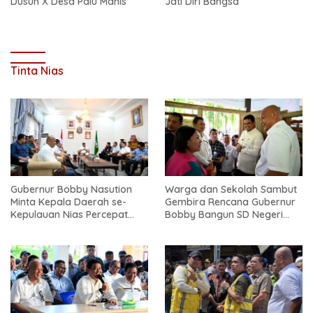
Dusun X Desa Palu Manis
Jati Diri Bangsa
Tinta Nias
Gubernur Bobby Nasution
Warga dan Sekolah Sambut
Minta Kepala Daerah se-
Gembira Rencana Gubernur
Kepulauan Nias Percepat
Bobby Bangun SD Negeri
Usulan BKP 2027
Lasara di Nias Utara