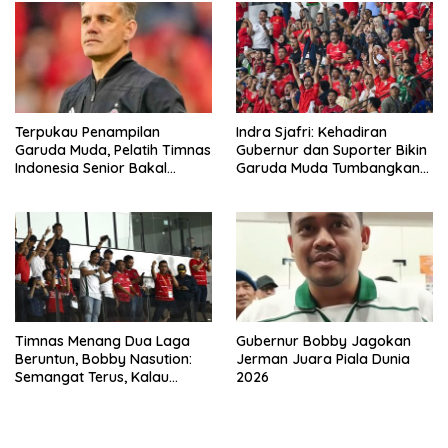
Terpukau Penampilan
Indra Sjafri: Kehadiran
Garuda Muda, Pelatih Timnas
Gubernur dan Suporter Bikin
Indonesia Senior Bakal
Garuda Muda Tumbangkan
Saksikan Langsung Aksi
Vietnam
Timnas U-19
Timnas Menang Dua Laga
Gubernur Bobby Jagokan
Beruntun, Bobby Nasution:
Jerman Juara Piala Dunia
Semangat Terus, Kalau
2026
Orang Medan Bilang “Ribak
Sude”