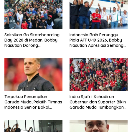
Saksikan Go Skateboarding
Indonesia Raih Perunggu
Day 2026 di Medan, Bobby
Piala AFF U-19 2026, Bobby
Nasution Dorong
Nasution Apresiasi Semangat
Penambahan Event dan
Juang Garuda Muda
Skatepark di Sumut
Terpukau Penampilan
Indra Sjafri: Kehadiran
Garuda Muda, Pelatih Timnas
Gubernur dan Suporter Bikin
Indonesia Senior Bakal
Garuda Muda Tumbangkan
Saksikan Langsung Aksi
Vietnam
Timnas U-19