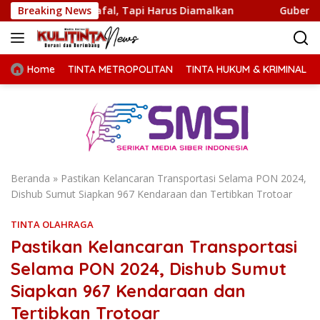
Langsung
Dihafal, Tapi Harus Diamalkan
Breaking News
Gubernur Bobby Nasutio
ke
konten
Home
TINTA METROPOLITAN
TINTA HUKUM & KRIMINAL
Beranda
»
Pastikan Kelancaran Transportasi Selama PON 2024,
Dishub Sumut Siapkan 967 Kendaraan dan Tertibkan Trotoar
TINTA OLAHRAGA
Pastikan Kelancaran Transportasi
Selama PON 2024, Dishub Sumut
Siapkan 967 Kendaraan dan
Tertibkan Trotoar