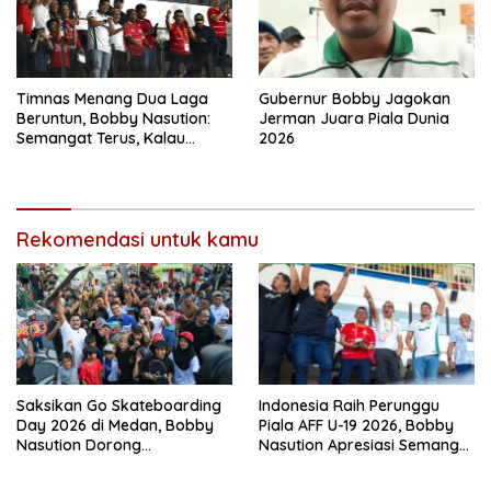
Timnas Menang Dua Laga
Gubernur Bobby Jagokan
Beruntun, Bobby Nasution:
Jerman Juara Piala Dunia
Semangat Terus, Kalau
2026
Orang Medan Bilang “Ribak
Sude”
Rekomendasi untuk kamu
Saksikan Go Skateboarding
Indonesia Raih Perunggu
Day 2026 di Medan, Bobby
Piala AFF U-19 2026, Bobby
Nasution Dorong
Nasution Apresiasi Semangat
Penambahan Event dan
Juang Garuda Muda
Skatepark di Sumut