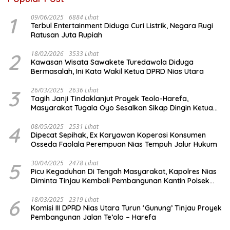
1
09/06/2025
6884 Lihat
Terbul Entertainment Diduga Curi Listrik, Negara Rugi
Ratusan Juta Rupiah
2
18/02/2026
3533 Lihat
Kawasan Wisata Sawakete Turedawola Diduga
Bermasalah, Ini Kata Wakil Ketua DPRD Nias Utara
3
26/03/2025
2636 Lihat
Tagih Janji Tindaklanjut Proyek Teolo-Harefa,
Masyarakat Tugala Oyo Sesalkan Sikap Dingin Ketua
Komisi III DPRD Nias Utara
4
08/05/2025
2531 Lihat
Dipecat Sepihak, Ex Karyawan Koperasi Konsumen
Osseda Faolala Perempuan Nias Tempuh Jalur Hukum
5
30/04/2025
2478 Lihat
Picu Kegaduhan Di Tengah Masyarakat, Kapolres Nias
Diminta Tinjau Kembali Pembangunan Kantin Polsek
Lotu
6
18/03/2025
2319 Lihat
Komisi III DPRD Nias Utara Turun ‘Gunung’ Tinjau Proyek
Pembangunan Jalan Te’olo – Harefa