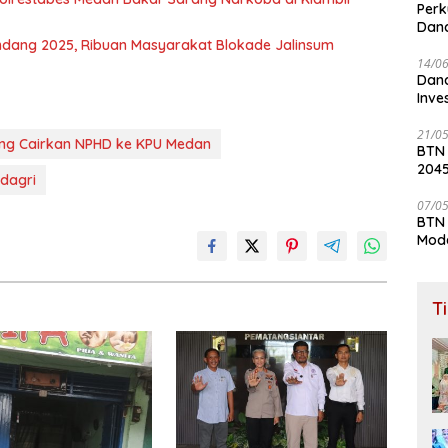
Perk
Dana
Lay
andang 2025, Ribuan Masyarakat Blokade Jalinsum
14/0
Dana
Inve
21/0
g Cairkan NPHD ke KPU Medan
BTN
204
ndagri
07/0
BTN 
Mod
T