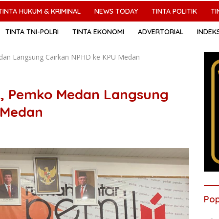
TINTA HUKUM & KRIMINAL
NEWS TODAY
TINTA POLITIK
TI
TINTA TNI-POLRI
TINTA EKONOMI
ADVERTORIAL
INDEK
Medan Langsung Cairkan NPHD ke KPU Medan
ri, Pemko Medan Langsung
 Medan
Pop