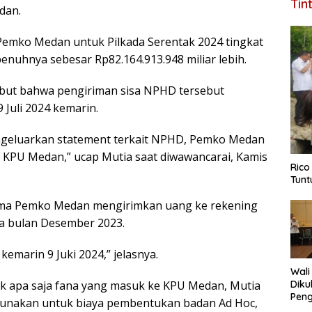
Tin
dan.
i Pemko Medan untuk Pilkada Serentak 2024 tingkat
nuhnya sebesar Rp82.164.913.948 miliar lebih.
but bahwa pengiriman sisa NPHD tersebut
Juli 2024 kemarin.
mengeluarkan statement terkait NPHD, Pemko Medan
KPU Medan,” ucap Mutia saat diwawancarai, Kamis
Rico
Tunt
tama Pemko Medan mengirimkan uang ke rekening
a bulan Desember 2023.
kemarin 9 Juki 2024,” jelasnya.
Wali
Diku
k apa saja fana yang masuk ke KPU Medan, Mutia
Pen
unakan untuk biaya pembentukan badan Ad Hoc,
Tela