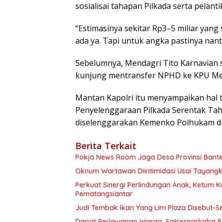
sosialisai tahapan Pilkada serta pelanti
“Estimasinya sekitar Rp3–5 miliar yan
ada ya. Tapi untuk angka pastinya nant
Sebelumnya, Mendagri Tito Karnavian
kunjung mentransfer NPHD ke KPU Me
Mantan Kapolri itu menyampaikan hal 
Penyelenggaraan Pilkada Serentak Tah
diselenggarakan Kemenko Polhukam di 
Berita Terkait
Pokja News Room Jaga Desa Provinsi Bante
Oknum Wartawan Diintimidasi Usai Tayangka
Perkuat Sinergi Perlindungan Anak, Ketum K
Pematangsiantar
Judi Tembak Ikan Yang Lim Plaza Disebut-S
Dapat Perlawanan Warga, Satresnarkoba P