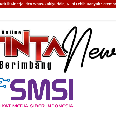
-Zakiyuddin, Nilai Lebih Banyak Seremonial Ketimbang Menjawab