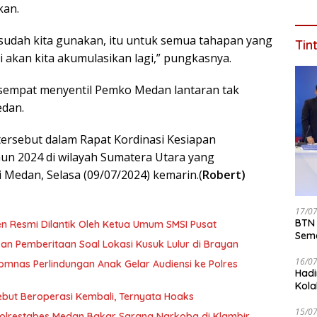
kan.
Jaba
Dal
g sudah kita gunakan, itu untuk semua tahapan yang
Tin
i akan kita akumulasikan lagi,” pungkasnya.
 sempat menyentil Pemko Medan lantaran tak
dan.
tersebut dalam Rapat Kordinasi Kesiapan
un 2024 di wilayah Sumatera Utara yang
Medan, Selasa (09/07/2024) kemarin.(
Robert)
17/0
BTN 
n Resmi Dilantik Oleh Ketua Umum SMSI Pusat
Seme
n Pemberitaan Soal Lokasi Kusuk Lulur di Brayan
ke 2
16/0
omnas Perlindungan Anak Gelar Audiensi ke Polres
Hadi
Kola
ebut Beroperasi Kembali, Ternyata Hoaks
15/0
olrestabes Medan Bakar Sarang Narkoba di Klambir