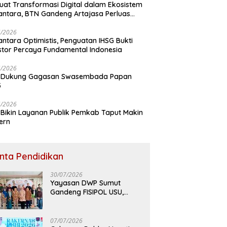
uat Transformasi Digital dalam Ekosistem
ntara, BTN Gandeng Artajasa Perluas
anan
6/2026
ntara Optimistis, Penguatan IHSG Bukti
stor Percaya Fundamental Indonesia
5/2026
 Dukung Gagasan Swasembada Papan
5
5/2026
Bikin Layanan Publik Pemkab Taput Makin
ern
inta Pendidikan
30/07/2026
Yayasan DWP Sumut
Gandeng FISIPOL USU,
Dorong Inovasi dan
Tingkatkan Mutu
Pendidikan
07/07/2026