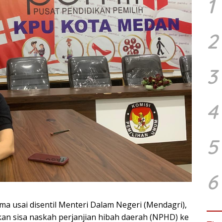
1
2
3
4
5
6
ma usai disentil Menteri Dalam Negeri (Mendagri),
n sisa naskah perjanjian hibah daerah (NPHD) ke