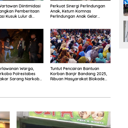
rtawan Diintimidasi
Perkuat Sinergi Perlindungan
yangkan Pemberitaan
Anak, Ketum Komnas
si Kusuk Lulur di
Perlindungan Anak Gelar
Audiensi ke Polres
Pematangsiantar
erlawanan Warga,
Tuntut Pencairan Bantuan
rkoba Polrestabes
Korban Banjir Bandang 2025,
akar Sarang Narkoba
Ribuan Masyarakat Blokade
ir Lima
Jalinsum