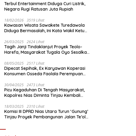
Terbul Entertainment Diduga Curi Listrik,
Negara Rugi Ratusan Juta Rupiah
18/02/2026
3519 Lihat
Kawasan Wisata Sawakete Turedawola
Diduga Bermasalah, Ini Kata Wakil Ketua
DPRD Nias Utara
26/03/2025
2624 Lihat
Tagih Janji Tindaklanjut Proyek Teolo-
Harefa, Masyarakat Tugala Oyo Sesalkan
Sikap Dingin Ketua Komisi III DPRD Nias
Utara
08/05/2025
2517 Lihat
Dipecat Sepihak, Ex Karyawan Koperasi
Konsumen Osseda Faolala Perempuan
Nias Tempuh Jalur Hukum
30/04/2025
2473 Lihat
Picu Kegaduhan Di Tengah Masyarakat,
Kapolres Nias Diminta Tinjau Kembali
Pembangunan Kantin Polsek Lotu
18/03/2025
2310 Lihat
Komisi III DPRD Nias Utara Turun ‘Gunung’
Tinjau Proyek Pembangunan Jalan Te’olo
– Harefa