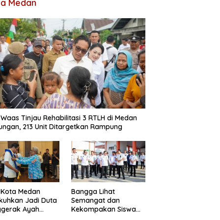
ta Medan
 Waas Tinjau Rehabilitasi 3 RTLH di Medan
ungan, 213 Unit Ditargetkan Rampung
 Kota Medan
Bangga Lihat
kuhkan Jadi Duta
Semangat dan
ggerak Ayah
Kekompakan Siswa
dan, Rico Waas:
Sekolah Rakyat, Rico