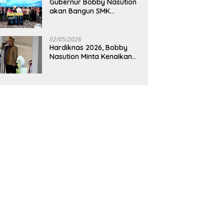
Gubernur Bobby Nasution
akan Bangun SMK
Unggulan Pariwisata
Berkonsep Boarding
School di Samosir
02/05/2026
Hardiknas 2026, Bobby
Nasution Minta Kenaikan
Gaji Guru Tiap Tahun dan
Penguatan Fasilitas
Pendidikan