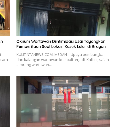
en
Oknum Wartawan Diintimidasi Usai Tayangkan
Pemberitaan Soal Lokasi Kusuk Lulur di Brayan
t
KULITINTANEWS.COM, MEDAN – Upaya pembungkam
ecara
dari kalangan wartawan kembali terjadi. Kali ini, salah
seorang wartawan…