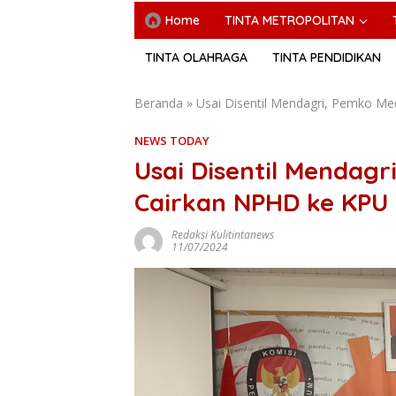
Home
TINTA METROPOLITAN
TINTA OLAHRAGA
TINTA PENDIDIKAN
Beranda
»
Usai Disentil Mendagri, Pemko 
NEWS TODAY
Usai Disentil Mendag
Cairkan NPHD ke KPU
Redaksi Kulitintanews
11/07/2024