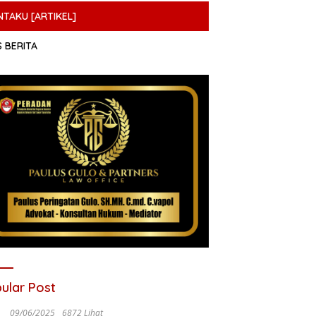
NTAKU [ARTIKEL]
S BERITA
ular Post
09/06/2025
6872 Lihat