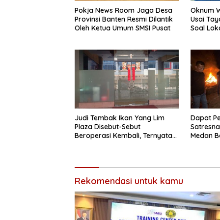
Pokja News Room Jaga Desa
Oknum Wa
Provinsi Banten Resmi Dilantik
Usai Ta
Oleh Ketua Umum SMSI Pusat
Soal Loka
Brayan
Judi Tembak Ikan Yang Lim
Dapat P
Plaza Disebut-Sebut
Satresna
Beroperasi Kembali, Ternyata
Medan B
Hoaks
di Klamb
Rekomendasi untuk kamu