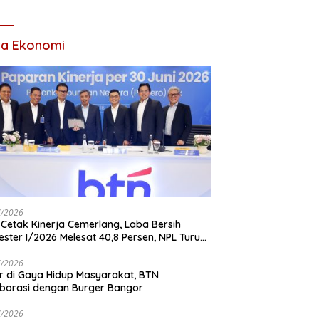
tan Tertinggi Pria
Waas: Kini Mereka
am Keluarga
Berani Bermimpi
Besar
ta Ekonomi
7/2026
Cetak Kinerja Cemerlang, Laba Bersih
ster I/2026 Melesat 40,8 Persen, NPL Turun
,99 Persen
7/2026
r di Gaya Hidup Masyarakat, BTN
borasi dengan Burger Bangor
7/2026