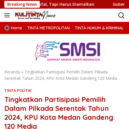
Langsung
Dihafal, Tapi Harus Diamalkan
Breaking News
Gubernur Bobby Nasutio
ke
konten
Home
TINTA METROPOLITAN
TINTA HUKUM & KRIMINAL
Beranda
»
Tingkatkan Partisipasi Pemilih Dalam Pilkada
Serentak Tahun 2024, KPU Kota Medan Gandeng 120 Media
TINTA POLITIK
Tingkatkan Partisipasi Pemilih
Dalam Pilkada Serentak Tahun
2024, KPU Kota Medan Gandeng
120 Media