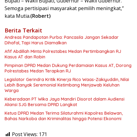
Bupati – Wakil Bupati, Gubernur – Wakil Gubernur.
Semoga pertisipasi masyarakat pemilih meningkat,”
kata Mutia.
(Robert)
Berita Terkait
Andreas Pandapotan Purba: Pancasila Jangan Sekadar
Dihafal, Tapi Harus Diamalkan
Afif Abdillah Minta Polrestabes Medan Pertimbangkan RJ
Kasus AT dan Robin
Pimpinan DPRD Medan Dukung Perdamaian Kasus AT, Dorong
Polrestabes Medan Terapkan RJ
Legislator Gerindra Kritik Kinerja Rico Waas-Zakiyuddin, Nilai
Lebih Banyak Seremonial Ketimbang Menjawab Keluhan
Warga
Keberadaan PT Wika Jaya Mandiri Disorot dalam Audiensi
Aliansi SJG Bersama DPRD Langkat
Ketua DPRD Medan Terima Silaturahmi Kapolres Belawan,
Bahas Narkoba dan Kriminalitas hingga Potensi Ekonomi
Post Views:
171