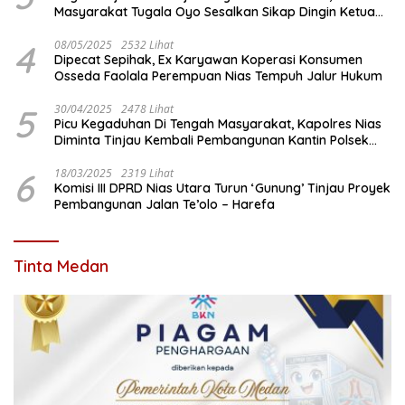
Masyarakat Tugala Oyo Sesalkan Sikap Dingin Ketua
Komisi III DPRD Nias Utara
4
08/05/2025
2532 Lihat
Dipecat Sepihak, Ex Karyawan Koperasi Konsumen
Osseda Faolala Perempuan Nias Tempuh Jalur Hukum
5
30/04/2025
2478 Lihat
Picu Kegaduhan Di Tengah Masyarakat, Kapolres Nias
Diminta Tinjau Kembali Pembangunan Kantin Polsek
Lotu
6
18/03/2025
2319 Lihat
Komisi III DPRD Nias Utara Turun ‘Gunung’ Tinjau Proyek
Pembangunan Jalan Te’olo – Harefa
Tinta Medan