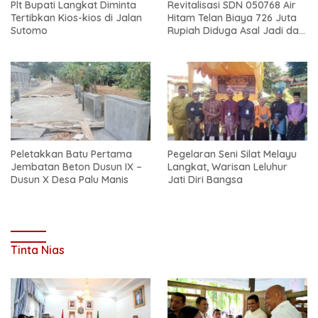
Plt Bupati Langkat Diminta
Revitalisasi SDN 050768 Air
Tertibkan Kios-kios di Jalan
Hitam Telan Biaya 726 Juta
Sutomo
Rupiah Diduga Asal Jadi dan
Sarat Korupsi
Peletakkan Batu Pertama
Pegelaran Seni Silat Melayu
Jembatan Beton Dusun IX –
Langkat, Warisan Leluhur
Dusun X Desa Palu Manis
Jati Diri Bangsa
Tinta Nias