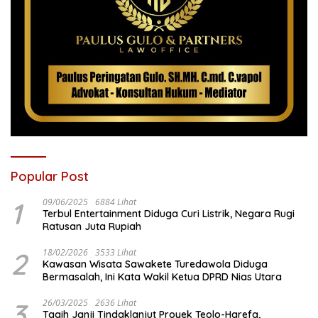
Popular Post
1
09/06/2025
6884 Lihat
Terbul Entertainment Diduga Curi Listrik, Negara Rugi
Ratusan Juta Rupiah
2
18/02/2026
3533 Lihat
Kawasan Wisata Sawakete Turedawola Diduga
Bermasalah, Ini Kata Wakil Ketua DPRD Nias Utara
3
26/03/2025
2636 Lihat
Tagih Janji Tindaklanjut Proyek Teolo-Harefa,