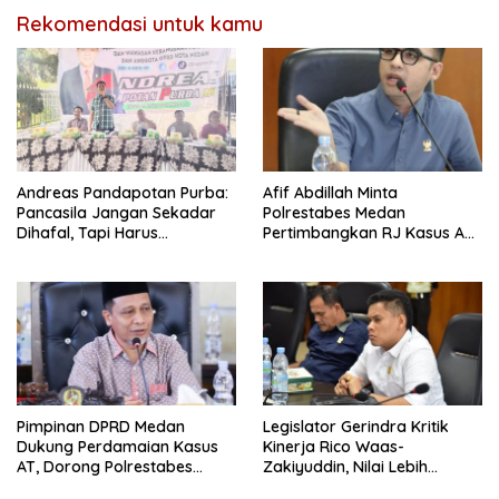
Rekomendasi untuk kamu
Andreas Pandapotan Purba:
Afif Abdillah Minta
Pancasila Jangan Sekadar
Polrestabes Medan
Dihafal, Tapi Harus
Pertimbangkan RJ Kasus AT
Diamalkan
dan Robin
Pimpinan DPRD Medan
Legislator Gerindra Kritik
Dukung Perdamaian Kasus
Kinerja Rico Waas-
AT, Dorong Polrestabes
Zakiyuddin, Nilai Lebih
Medan Terapkan RJ
Banyak Seremonial