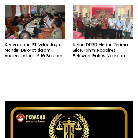
Ketimbang Menjawab
Keluhan Warga
Keberadaan PT Wika Jaya
Ketua DPRD Medan Terima
Mandiri Disorot dalam
Silaturahmi Kapolres
Audiensi Aliansi SJG Bersama
Belawan, Bahas Narkoba
DPRD Langkat
dan Kriminalitas hingga
Potensi Ekonomi