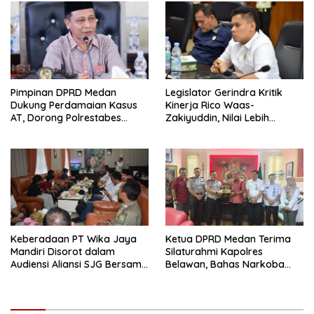
Pimpinan DPRD Medan
Legislator Gerindra Kritik
Dukung Perdamaian Kasus
Kinerja Rico Waas-
AT, Dorong Polrestabes
Zakiyuddin, Nilai Lebih
Medan Terapkan RJ
Banyak Seremonial
Ketimbang Menjawab
Keluhan Warga
Keberadaan PT Wika Jaya
Ketua DPRD Medan Terima
Mandiri Disorot dalam
Silaturahmi Kapolres
Audiensi Aliansi SJG Bersama
Belawan, Bahas Narkoba
DPRD Langkat
dan Kriminalitas hingga
Potensi Ekonomi