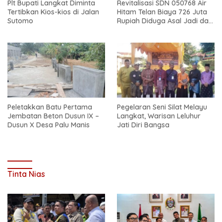
Plt Bupati Langkat Diminta
Revitalisasi SDN 050768 Air
Tertibkan Kios-kios di Jalan
Hitam Telan Biaya 726 Juta
Sutomo
Rupiah Diduga Asal Jadi dan
Sarat Korupsi
Peletakkan Batu Pertama
Pegelaran Seni Silat Melayu
Jembatan Beton Dusun IX –
Langkat, Warisan Leluhur
Dusun X Desa Palu Manis
Jati Diri Bangsa
Tinta Nias