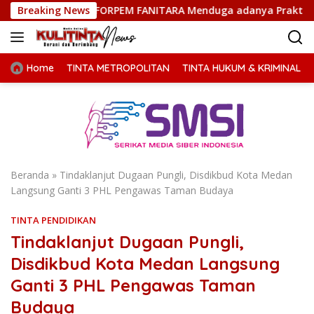
Langsung
pati, FORPEM FANITARA Menduga adanya Praktik Nepotisme
Breaking News
ke
konten
Home
TINTA METROPOLITAN
TINTA HUKUM & KRIMINAL
Beranda
»
Tindaklanjut Dugaan Pungli, Disdikbud Kota Medan
Langsung Ganti 3 PHL Pengawas Taman Budaya
TINTA PENDIDIKAN
Tindaklanjut Dugaan Pungli,
Disdikbud Kota Medan Langsung
Ganti 3 PHL Pengawas Taman
Budaya