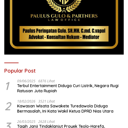
Popular Post
1
09/06/2025
6876 Lihat
Terbul Entertainment Diduga Curi Listrik, Negara Rugi
Ratusan Juta Rupiah
2
18/02/2026
3521 Lihat
Kawasan Wisata Sawakete Turedawola Diduga
Bermasalah, Ini Kata Wakil Ketua DPRD Nias Utara
3
26/03/2025
2628 Lihat
Tagih Janji Tindaklanjut Proyek Teolo-Harefa,