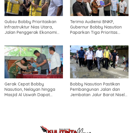
Gubsu Bobby Prioritaskan
Terima Audiensi BNKP,
Infrastruktur Nias Utara,
Gubernur Bobby Nasution
Jalan Penggerak Ekonomi
Paparkan Tiga Prioritas
Mulai Dibenahi
Pembangunan Kepulauan
Nias
Gerak Cepat Bobby
Bobby Nasution Pastikan
Nasution, Nelayan hingga
Pembangunan Jalan dan
Masjid Al Uswah Dapat
Jembatan Jalur Barat Nisel-
Bantuan
Nisbar Dimulai Agustus