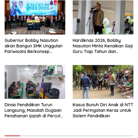
Gubernur Bobby Nasution
Hardiknas 2026, Bobby
akan Bangun SMK Unggulan
Nasution Minta Kenaikan Gaji
Pariwisata Berkonsep
Guru Tiap Tahun dan
Boarding School di Samosir
Penguatan Fasilitas
Pendidikan
Dinas Pendidikan Turun
Kasus Bunuh Diri Anak di NTT
Langsung, Masalah Dugaan
Jadi Peringatan Keras untuk
Penahanan Ijazah di Percut
Sistem Pendidikan
Selesai