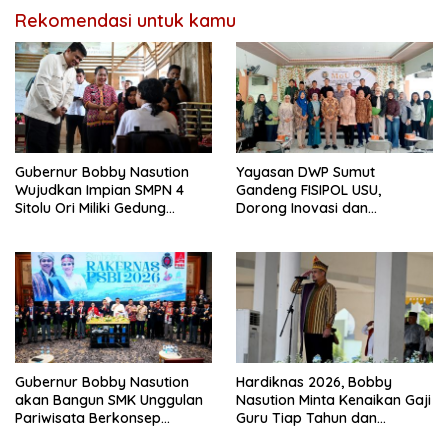
Rekomendasi untuk kamu
Gubernur Bobby Nasution
Yayasan DWP Sumut
Wujudkan Impian SMPN 4
Gandeng FISIPOL USU,
Sitolu Ori Miliki Gedung
Dorong Inovasi dan
Permanen
Tingkatkan Mutu Pendidikan
Gubernur Bobby Nasution
Hardiknas 2026, Bobby
akan Bangun SMK Unggulan
Nasution Minta Kenaikan Gaji
Pariwisata Berkonsep
Guru Tiap Tahun dan
Boarding School di Samosir
Penguatan Fasilitas