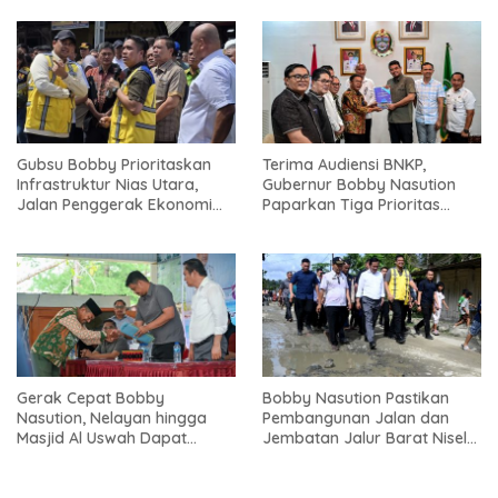
Gubsu Bobby Prioritaskan
Terima Audiensi BNKP,
Infrastruktur Nias Utara,
Gubernur Bobby Nasution
Jalan Penggerak Ekonomi
Paparkan Tiga Prioritas
Mulai Dibenahi
Pembangunan Kepulauan
Nias
Gerak Cepat Bobby
Bobby Nasution Pastikan
Nasution, Nelayan hingga
Pembangunan Jalan dan
Masjid Al Uswah Dapat
Jembatan Jalur Barat Nisel-
Bantuan
Nisbar Dimulai Agustus