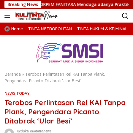
Langsung
i, FORPEM FANITARA Menduga adanya Praktik Nepotisme
Breaking News
ke
konten
Home
TINTA METROPOLITAN
TINTA HUKUM & KRIMINAL
Beranda
»
Terobos Perlintasan Rel KAI Tanpa Plank,
Pengendara Picanto Ditabrak ‘Ular Besi’
NEWS TODAY
Terobos Perlintasan Rel KAI Tanpa
Plank, Pengendara Picanto
Ditabrak ‘Ular Besi’
Redaksi Kulitintanews