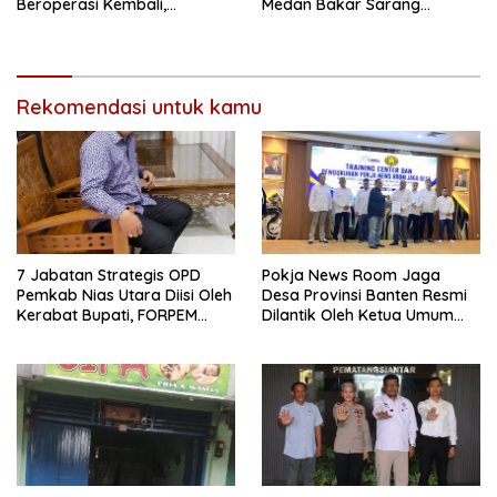
Beroperasi Kembali,
Medan Bakar Sarang
Ternyata Hoaks
Narkoba di Klambir Lima
Rekomendasi untuk kamu
7 Jabatan Strategis OPD
Pokja News Room Jaga
Pemkab Nias Utara Diisi Oleh
Desa Provinsi Banten Resmi
Kerabat Bupati, FORPEM
Dilantik Oleh Ketua Umum
FANITARA Menduga adanya
SMSI Pusat
Praktik Nepotisme