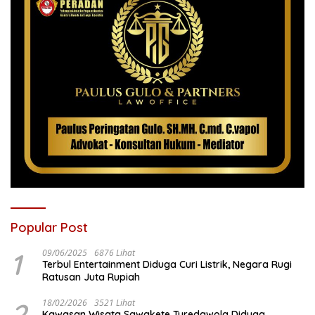
Popular Post
1
09/06/2025
6876 Lihat
Terbul Entertainment Diduga Curi Listrik, Negara Rugi
Ratusan Juta Rupiah
2
18/02/2026
3521 Lihat
Kawasan Wisata Sawakete Turedawola Diduga