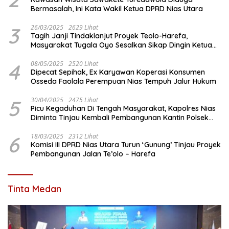
Bermasalah, Ini Kata Wakil Ketua DPRD Nias Utara
3
26/03/2025
2629 Lihat
Tagih Janji Tindaklanjut Proyek Teolo-Harefa,
Masyarakat Tugala Oyo Sesalkan Sikap Dingin Ketua
Komisi III DPRD Nias Utara
4
08/05/2025
2520 Lihat
Dipecat Sepihak, Ex Karyawan Koperasi Konsumen
Osseda Faolala Perempuan Nias Tempuh Jalur Hukum
5
30/04/2025
2475 Lihat
Picu Kegaduhan Di Tengah Masyarakat, Kapolres Nias
Diminta Tinjau Kembali Pembangunan Kantin Polsek
Lotu
6
18/03/2025
2312 Lihat
Komisi III DPRD Nias Utara Turun ‘Gunung’ Tinjau Proyek
Pembangunan Jalan Te’olo – Harefa
Tinta Medan