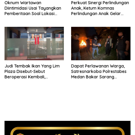
Oknum Wartawan
Perkuat Sinergi Perlindungan
Diintimidasi Usai Tayangkan
Anak, Ketum Komnas
Pemberitaan Soal Lokasi
Perlindungan Anak Gelar
Kusuk Lulur di Brayan
Audiensi ke Polres
Pematangsiantar
Judi Tembak Ikan Yang Lim
Dapat Perlawanan Warga,
Plaza Disebut-Sebut
Satresnarkoba Polrestabes
Beroperasi Kembali,
Medan Bakar Sarang
Ternyata Hoaks
Narkoba di Klambir Lima