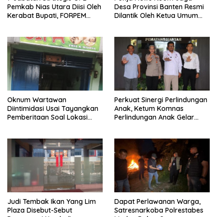
Pemkab Nias Utara Diisi Oleh
Desa Provinsi Banten Resmi
Kerabat Bupati, FORPEM
Dilantik Oleh Ketua Umum
FANITARA Menduga adanya
SMSI Pusat
Praktik Nepotisme
Oknum Wartawan
Perkuat Sinergi Perlindungan
Diintimidasi Usai Tayangkan
Anak, Ketum Komnas
Pemberitaan Soal Lokasi
Perlindungan Anak Gelar
Kusuk Lulur di Brayan
Audiensi ke Polres
Pematangsiantar
Judi Tembak Ikan Yang Lim
Dapat Perlawanan Warga,
Plaza Disebut-Sebut
Satresnarkoba Polrestabes