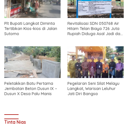
Plt Bupati Langkat Diminta
Revitalisasi SDN 050768 Air
Tertibkan Kios-kios di Jalan
Hitam Telan Biaya 726 Juta
Sutomo
Rupiah Diduga Asal Jadi dan
Sarat Korupsi
Peletakkan Batu Pertama
Pegelaran Seni Silat Melayu
Jembatan Beton Dusun IX –
Langkat, Warisan Leluhur
Dusun X Desa Palu Manis
Jati Diri Bangsa
Tinta Nias