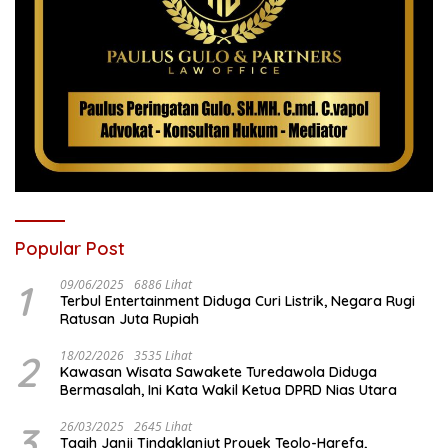
Popular Post
1
09/06/2025
6886 Lihat
Terbul Entertainment Diduga Curi Listrik, Negara Rugi
Ratusan Juta Rupiah
2
18/02/2026
3535 Lihat
Kawasan Wisata Sawakete Turedawola Diduga
Bermasalah, Ini Kata Wakil Ketua DPRD Nias Utara
3
26/03/2025
2645 Lihat
Tagih Janji Tindaklanjut Proyek Teolo-Harefa,