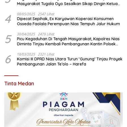
Masyarakat Tugala Oyo Sesalkan Sikap Dingin Ketua
Komisi III DPRD Nias Utara
4
08/05/2025
2547 Lihat
Dipecat Sepihak, Ex Karyawan Koperasi Konsumen
Osseda Faolala Perempuan Nias Tempuh Jalur Hukum
5
30/04/2025
2479 Lihat
Picu Kegaduhan Di Tengah Masyarakat, Kapolres Nias
Diminta Tinjau Kembali Pembangunan Kantin Polsek
Lotu
6
18/03/2025
2321 Lihat
Komisi III DPRD Nias Utara Turun ‘Gunung’ Tinjau Proyek
Pembangunan Jalan Te’olo – Harefa
Tinta Medan