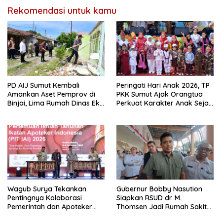
Rekomendasi untuk kamu
PD AIJ Sumut Kembali
Peringati Hari Anak 2026, TP
Amankan Aset Pemprov di
PKK Sumut Ajak Orangtua
Binjai, Lima Rumah Dinas Eks
Perkuat Karakter Anak Sejak
Bioskop Ria Dibongkar
dari Keluarga
Wagub Surya Tekankan
Gubernur Bobby Nasution
Pentingnya Kolaborasi
Siapkan RSUD dr. M.
Pemerintah dan Apoteker
Thomsen Jadi Rumah Sakit
Hadapi Tantangan
Regional Kepulauan Nias