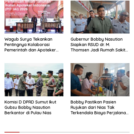
Wagub Surya Tekankan
Gubernur Bobby Nasution
Pentingnya Kolaborasi
Siapkan RSUD dr. M.
Pemerintah dan Apoteker
Thomsen Jadi Rumah Sakit
Hadapi Tantangan
Regional Kepulauan Nias
Kesehatan Global
Komisi D DPRD Sumut Ikut
Bobby Pastikan Pasien
Gubsu Bobby Nasution
Rujukan dari Nias Tak
Berkantor di Pulau Nias
Terkendala Biaya Perjalanan
dan Rumah Singgah di
Medan