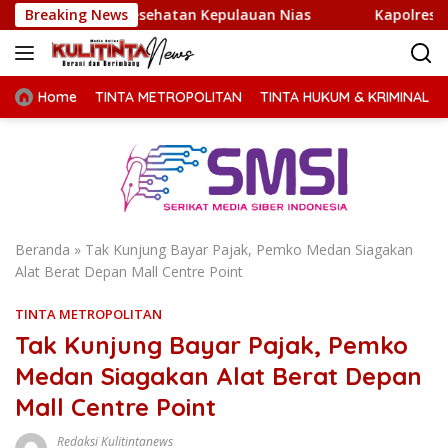
Langsung
SDM Kesehatan Kepulauan Nias
Breaking News
Kapolres Langkat Gelar
ke
konten
Home
TINTA METROPOLITAN
TINTA HUKUM & KRIMINAL
Beranda
»
Tak Kunjung Bayar Pajak, Pemko Medan Siagakan
Alat Berat Depan Mall Centre Point
TINTA METROPOLITAN
Tak Kunjung Bayar Pajak, Pemko
Medan Siagakan Alat Berat Depan
Mall Centre Point
Redaksi Kulitintanews