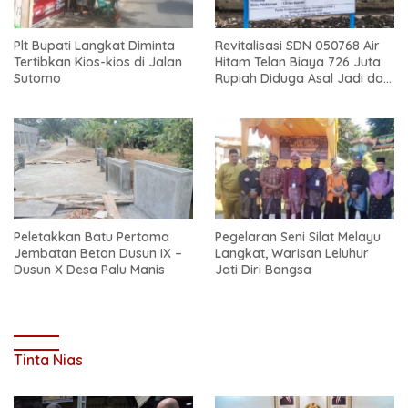
Plt Bupati Langkat Diminta
Revitalisasi SDN 050768 Air
Tertibkan Kios-kios di Jalan
Hitam Telan Biaya 726 Juta
Sutomo
Rupiah Diduga Asal Jadi dan
Sarat Korupsi
Peletakkan Batu Pertama
Pegelaran Seni Silat Melayu
Jembatan Beton Dusun IX –
Langkat, Warisan Leluhur
Dusun X Desa Palu Manis
Jati Diri Bangsa
Tinta Nias