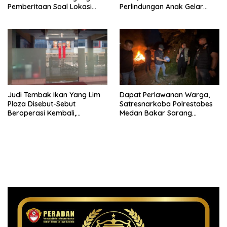
Pemberitaan Soal Lokasi
Perlindungan Anak Gelar
Kusuk Lulur di Brayan
Audiensi ke Polres
Pematangsiantar
Judi Tembak Ikan Yang Lim
Dapat Perlawanan Warga,
Plaza Disebut-Sebut
Satresnarkoba Polrestabes
Beroperasi Kembali,
Medan Bakar Sarang
Ternyata Hoaks
Narkoba di Klambir Lima