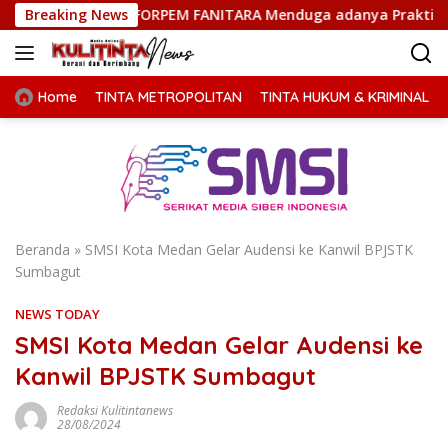
Langsung
, FORPEM FANITARA Menduga adanya Praktik Nepotisme
Breaking News
D
ke
konten
Home
TINTA METROPOLITAN
TINTA HUKUM & KRIMINAL
Beranda
»
SMSI Kota Medan Gelar Audensi ke Kanwil BPJSTK
Sumbagut
NEWS TODAY
SMSI Kota Medan Gelar Audensi ke
Kanwil BPJSTK Sumbagut
Redaksi Kulitintanews
28/08/2024