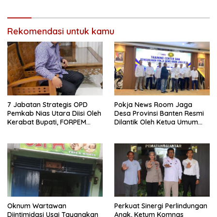
Rekomendasi untuk kamu
7 Jabatan Strategis OPD
Pokja News Room Jaga
Pemkab Nias Utara Diisi Oleh
Desa Provinsi Banten Resmi
Kerabat Bupati, FORPEM
Dilantik Oleh Ketua Umum
FANITARA Menduga adanya
SMSI Pusat
Praktik Nepotisme
Oknum Wartawan
Perkuat Sinergi Perlindungan
Diintimidasi Usai Tayangkan
Anak, Ketum Komnas