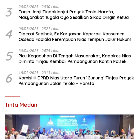
3
26/03/2025
2630 Lihat
Tagih Janji Tindaklanjut Proyek Teolo-Harefa,
Masyarakat Tugala Oyo Sesalkan Sikap Dingin Ketua
Komisi III DPRD Nias Utara
4
08/05/2025
2521 Lihat
Dipecat Sepihak, Ex Karyawan Koperasi Konsumen
Osseda Faolala Perempuan Nias Tempuh Jalur Hukum
5
30/04/2025
2475 Lihat
Picu Kegaduhan Di Tengah Masyarakat, Kapolres Nias
Diminta Tinjau Kembali Pembangunan Kantin Polsek
Lotu
6
18/03/2025
2313 Lihat
Komisi III DPRD Nias Utara Turun ‘Gunung’ Tinjau Proyek
Pembangunan Jalan Te’olo – Harefa
Tinta Medan