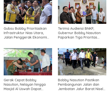
Gubsu Bobby Prioritaskan
Terima Audiensi BNKP,
Infrastruktur Nias Utara,
Gubernur Bobby Nasution
Jalan Penggerak Ekonomi
Paparkan Tiga Prioritas
Mulai Dibenahi
Pembangunan Kepulauan
Nias
Gerak Cepat Bobby
Bobby Nasution Pastikan
Nasution, Nelayan hingga
Pembangunan Jalan dan
Masjid Al Uswah Dapat
Jembatan Jalur Barat Nisel-
Bantuan
Nisbar Dimulai Agustus