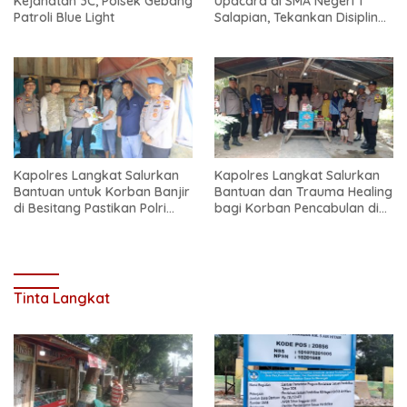
Kejahatan 3C, Polsek Gebang
Upacara di SMA Negeri 1
Patroli Blue Light
Salapian, Tekankan Disiplin
dan Bahaya Narkoba
Kapolres Langkat Salurkan
Kapolres Langkat Salurkan
Bantuan untuk Korban Banjir
Bantuan dan Trauma Healing
di Besitang Pastikan Polri
bagi Korban Pencabulan di
Hadir di Tengah Masyarakat
Secanggang
Tinta Langkat