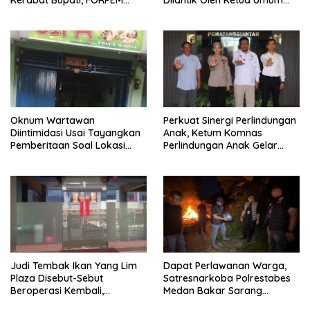
Kerabat Bupati, FORPEM
Dilantik Oleh Ketua Umum
FANITARA Menduga adanya
SMSI Pusat
Praktik Nepotisme
Oknum Wartawan
Perkuat Sinergi Perlindungan
Diintimidasi Usai Tayangkan
Anak, Ketum Komnas
Pemberitaan Soal Lokasi
Perlindungan Anak Gelar
Kusuk Lulur di Brayan
Audiensi ke Polres
Pematangsiantar
Judi Tembak Ikan Yang Lim
Dapat Perlawanan Warga,
Plaza Disebut-Sebut
Satresnarkoba Polrestabes
Beroperasi Kembali,
Medan Bakar Sarang
Ternyata Hoaks
Narkoba di Klambir Lima