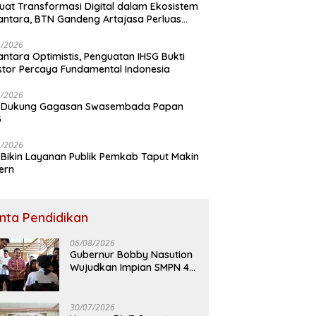
uat Transformasi Digital dalam Ekosistem
ntara, BTN Gandeng Artajasa Perluas
anan
6/2026
ntara Optimistis, Penguatan IHSG Bukti
stor Percaya Fundamental Indonesia
5/2026
 Dukung Gagasan Swasembada Papan
5
5/2026
Bikin Layanan Publik Pemkab Taput Makin
ern
inta Pendidikan
06/08/2026
Gubernur Bobby Nasution
Wujudkan Impian SMPN 4
Sitolu Ori Miliki Gedung
Permanen
30/07/2026