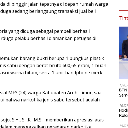
a di pinggir jalan tepatnya di depan rumah warga
diduga sedang berlangsung transaksi jual beli
Tin
ria yang diduga sebagai pembeli berhasil
terduga pelaku berhasil diamankan petugas di
nemukan barang bukti berupa 1 bungkus plastik
enis sabu dengan berat bruto 600,65 gram, 1 buah
 asoi warna hitam, serta 1 unit handphone merk
17/0
BTN 
sial MFY (24) warga Kabupaten Aceh Timur, saat
Seme
ui bahwa narkotika jenis sabu tersebut adalah
ke 2
16/0
Hadi
Kola
jo, S.H., S.I.K., M.Si., memberikan apresiasi atas
15/0
 dalam menggagalkan peredaran narkotika