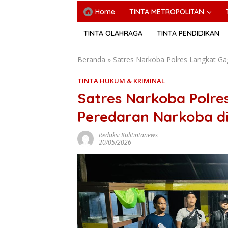
Home
TINTA METROPOLITAN
TINTA OLAHRAGA
TINTA PENDIDIKAN
Beranda
»
Satres Narkoba Polres Langkat Ga
TINTA HUKUM & KRIMINAL
Satres Narkoba Polre
Peredaran Narkoba di
Redaksi Kulitintanews
20/05/2026