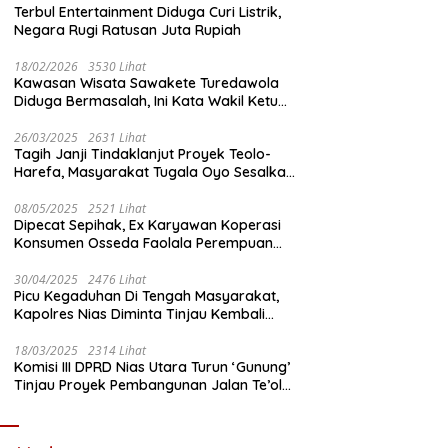
Terbul Entertainment Diduga Curi Listrik,
Negara Rugi Ratusan Juta Rupiah
18/02/2026
3530 Lihat
Kawasan Wisata Sawakete Turedawola
Diduga Bermasalah, Ini Kata Wakil Ketua
DPRD Nias Utara
26/03/2025
2631 Lihat
Tagih Janji Tindaklanjut Proyek Teolo-
Harefa, Masyarakat Tugala Oyo Sesalkan
Sikap Dingin Ketua Komisi III DPRD Nias
Utara
08/05/2025
2521 Lihat
Dipecat Sepihak, Ex Karyawan Koperasi
Konsumen Osseda Faolala Perempuan
Nias Tempuh Jalur Hukum
30/04/2025
2476 Lihat
Picu Kegaduhan Di Tengah Masyarakat,
Kapolres Nias Diminta Tinjau Kembali
Pembangunan Kantin Polsek Lotu
18/03/2025
2314 Lihat
Komisi III DPRD Nias Utara Turun ‘Gunung’
Tinjau Proyek Pembangunan Jalan Te’olo
– Harefa