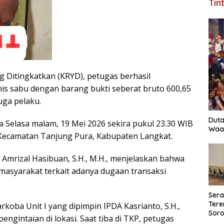
Tin
 Ditingkatkan (KRYD), petugas berhasil
is sabu dengan barang bukti seberat bruto 600,65
ga pelaku.
Duta
 Selasa malam, 19 Mei 2026 sekira pukul 23.30 WIB
Waas
, Kecamatan Tanjung Pura, Kabupaten Langkat.
Amrizal Hasibuan, S.H., M.H., menjelaskan bahwa
masyarakat terkait adanya dugaan transaksi
Ser
Tere
arkoba Unit I yang dipimpin IPDA Kasrianto, S.H.,
Soro
ngintaian di lokasi. Saat tiba di TKP, petugas
Perk