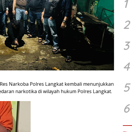
1
2
3
4
5
 Res Narkoba Polres Langkat kembali menunjukkan
aran narkotika di wilayah hukum Polres Langkat.
6