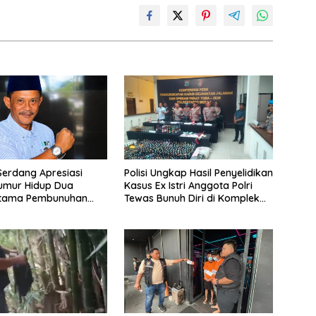
 Serdang Apresiasi
Polisi Ungkap Hasil Penyelidikan
umur Hidup Dua
Kasus Ex Istri Anggota Polri
Utama Pembunuhan
Tewas Bunuh Diri di Komplek
di Lubuk Pakam
Bumi Asri Medan