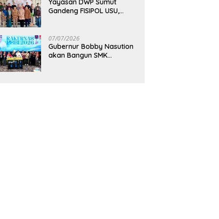
Yayasan DWP Sumut
Gandeng FISIPOL USU,
Dorong Inovasi dan
Tingkatkan Mutu
Pendidikan
07/07/2026
Gubernur Bobby Nasution
akan Bangun SMK
Unggulan Pariwisata
Berkonsep Boarding
School di Samosir