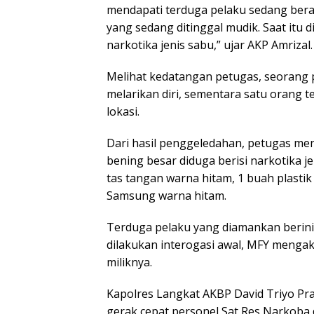
mendapati terduga pelaku sedang berad
yang sedang ditinggal mudik. Saat itu 
narkotika jenis sabu,” ujar AKP Amrizal.
Melihat kedatangan petugas, seorang p
melarikan diri, sementara satu orang 
lokasi.
Dari hasil penggeledahan, petugas me
bening besar diduga berisi narkotika j
tas tangan warna hitam, 1 buah plastik
Samsung warna hitam.
Terduga pelaku yang diamankan berini
dilakukan interogasi awal, MFY mengak
miliknya.
Kapolres Langkat AKBP David Triyo Praso
gerak cepat personel Sat Res Narkoba