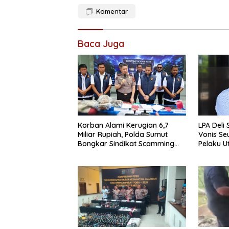
Komentar
Baca Juga
Korban Alami Kerugian 6,7
LPA Deli
Miliar Rupiah, Polda Sumut
Vonis Se
Bongkar Sindikat Scamming
Pelaku 
Internasional di Apartemen
Pelajar 
Medan