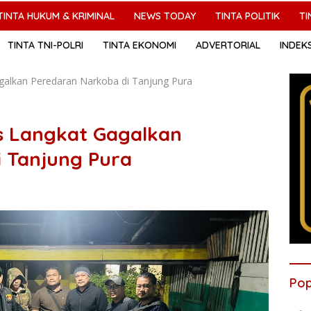
TINTA HUKUM & KRIMINAL
NEWS TODAY
TINTA POLITIK
TI
TINTA TNI-POLRI
TINTA EKONOMI
ADVERTORIAL
INDEK
galkan Peredaran Narkoba di Tanjung Pura
s Langkat Gagalkan
 Tanjung Pura
Pop