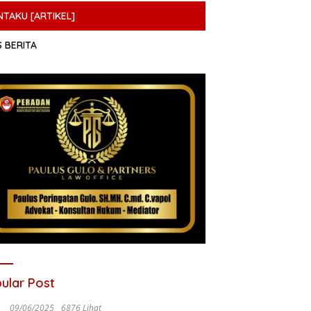
NTAKU [ARTIKEL]
S BERITA
ular Post
09/06/2025
6876 Lihat