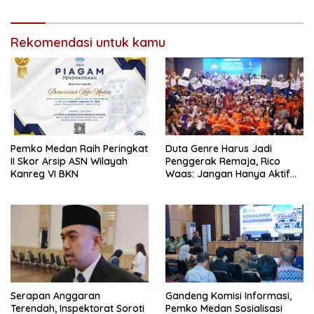
Keluarga
Rekomendasi untuk kamu
Pemko Medan Raih Peringkat
Duta Genre Harus Jadi
II Skor Arsip ASN Wilayah
Penggerak Remaja, Rico
Kanreg VI BKN
Waas: Jangan Hanya Aktif
Saat Ada Acara
Serapan Anggaran
Gandeng Komisi Informasi,
Terendah, Inspektorat Soroti
Pemko Medan Sosialisasi