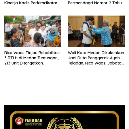
Kinerja Kadis Perkimcikataru
Permendagri Nomor 2 Tahun
Medan
2026
Rico Waas Tinjau Rehabilitasi
Wali Kota Medan Dikukuhkan
3 RTLH di Medan Tuntungan,
Jadi Duta Penggerak Ayah
213 Unit Ditargetkan
Teladan, Rico Waas: Jabatan
Rampung
Tertinggi Pria Dalam
Keluarga