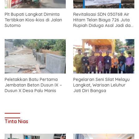
Plt Bupati Langkat Diminta
Revitalisasi SDN 050768 Air
Tertibkan Kios-kios di Jalan
Hitam Telan Biaya 726 Juta
Sutomo
Rupiah Diduga Asal Jadi dan
Sarat Korupsi
Peletakkan Batu Pertama
Pegelaran Seni Silat Melayu
Jembatan Beton Dusun IX –
Langkat, Warisan Leluhur
Dusun X Desa Palu Manis
Jati Diri Bangsa
Tinta Nias