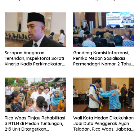
Saat Ada Acara
Serapan Anggaran
Gandeng Komisi Informasi,
Terendah, Inspektorat Soroti
Pemko Medan Sosialisasi
Kinerja Kadis Perkimcikataru
Permendagri Nomor 2 Tahun
Medan
2026
Rico Waas Tinjau Rehabilitasi
Wali Kota Medan Dikukuhkan
3 RTLH di Medan Tuntungan,
Jadi Duta Penggerak Ayah
213 Unit Ditargetkan
Teladan, Rico Waas: Jabatan
Rampung
Tertinggi Pria Dalam