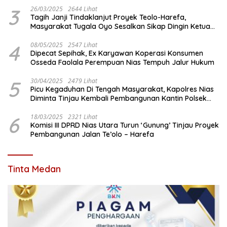
3
26/03/2025
2644 Lihat
Tagih Janji Tindaklanjut Proyek Teolo-Harefa,
Masyarakat Tugala Oyo Sesalkan Sikap Dingin Ketua
Komisi III DPRD Nias Utara
4
08/05/2025
2547 Lihat
Dipecat Sepihak, Ex Karyawan Koperasi Konsumen
Osseda Faolala Perempuan Nias Tempuh Jalur Hukum
5
30/04/2025
2479 Lihat
Picu Kegaduhan Di Tengah Masyarakat, Kapolres Nias
Diminta Tinjau Kembali Pembangunan Kantin Polsek
Lotu
6
18/03/2025
2321 Lihat
Komisi III DPRD Nias Utara Turun ‘Gunung’ Tinjau Proyek
Pembangunan Jalan Te’olo – Harefa
Tinta Medan