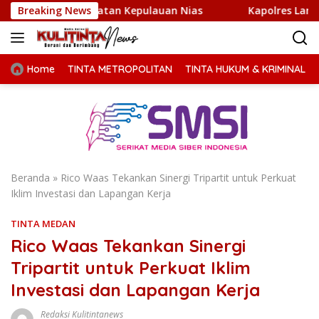
Langsung
sehatan Kepulauan Nias
Breaking News
Kapolres Langkat Gelar Mingg
ke
konten
Home
TINTA METROPOLITAN
TINTA HUKUM & KRIMINAL
Beranda
»
Rico Waas Tekankan Sinergi Tripartit untuk Perkuat
Iklim Investasi dan Lapangan Kerja
TINTA MEDAN
Rico Waas Tekankan Sinergi
Tripartit untuk Perkuat Iklim
Investasi dan Lapangan Kerja
Redaksi Kulitintanews