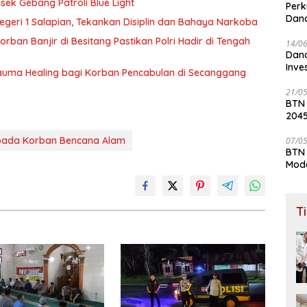
sek Gebang Patroli Blue Light
Perk
Dana
geri 1 Salapian, Tekankan Disiplin dan Bahaya Narkoba
Lay
rban Banjir di Besitang Pastikan Polri Hadir di Tengah
14/0
Dana
Inve
auma Healing bagi Korban Pencabulan di Secanggang
21/0
BTN
204
epada Korban Bencana Alam
07/0
BTN 
Mod
T