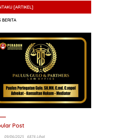
NTAKU [ARTIKEL]
S BERITA
ular Post
09/06/2025
6876 Lihat