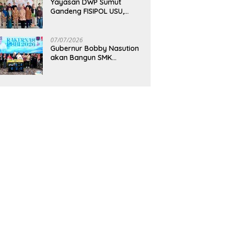
Yayasan DWP Sumut
Gandeng FISIPOL USU,
Dorong Inovasi dan
Tingkatkan Mutu
Pendidikan
07/07/2026
Gubernur Bobby Nasution
akan Bangun SMK
Unggulan Pariwisata
Berkonsep Boarding
School di Samosir