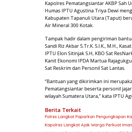
Kapolres Pematangsiantar AKBP Sah Udur
Humas IPTU Agustina Triya Dewi mengat
Kabupaten Tapanuli Utara (Taput) beru
Air Mineral 300 Kotak.
Tampak hadir dalam pengiriman bantu
Sandi Riz Akbar S.Tr.K. S.I.K., M.H., Kas
IPTU Elon Sitinjak S.H, KBO Sat ResNar
Kanit Ekonomi IPDA Martua Rajagukguk
Sat Reskrim dan Personil Sat Lantas.
“Bantuan yang dikirimkan ini merupaka
Pematangsiantar beserta personil jaj
wilayah Sumatera Utara,” kata IPTU Ag
Berita Terkait
Polres Langkat Paparkan Pengungkapan Ka
Kapolres Langkat Ajak Warga Perkuat Iman