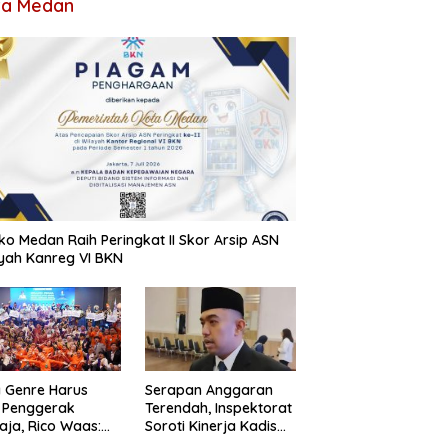
ta Medan
o Medan Raih Peringkat II Skor Arsip ASN
yah Kanreg VI BKN
 Genre Harus
Serapan Anggaran
 Penggerak
Terendah, Inspektorat
ja, Rico Waas:
Soroti Kinerja Kadis
an Hanya Aktif
Perkimcikataru Medan