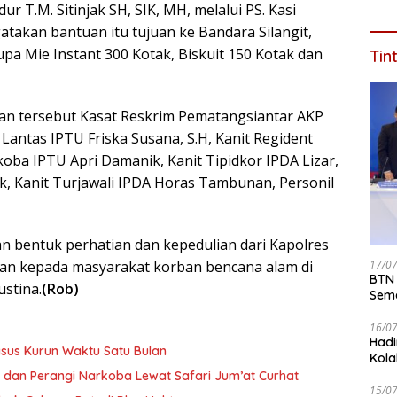
 T.M. Sitinjak SH, SIK, MH, melalui PS. Kasi
Saat
akan bantuan itu tujuan ke Bandara Silangit,
pa Mie Instant 300 Kotak, Biskuit 150 Kotak dan
Tin
an tersebut Kasat Reskrim Pematangsiantar AKP
at Lantas IPTU Friska Susana, S.H, Kanit Regident
koba IPTU Apri Damanik, Kanit Tipidkor IPDA Lizar,
, Kanit Turjawali IPDA Horas Tambunan, Personil
n bentuk perhatian dan kepedulian dari Kapolres
aran kepada masyarakat korban bencana alam di
17/0
BTN 
ustina.
(Rob)
Seme
ke 2
16/0
Hadi
sus Kurun Waktu Satu Bulan
Kola
 dan Perangi Narkoba Lewat Safari Jum’at Curhat
15/0