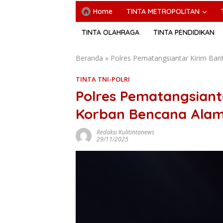
Home
TINTA METROPOLITAN
TINTA OLAHRAGA
TINTA PENDIDIKAN
Beranda
»
Polres Pematangsiantar Kirim Ba
TINTA TNI-POLRI
Polres Pematangsiant
Korban Bencana Ala
Redaksi Kulitintanews
29/11/2025