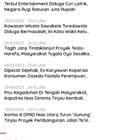
Terbul Entertainment Diduga Curi Listrik,
Negara Rugi Ratusan Juta Rupiah
18/02/2026
3531 Lihat
Kawasan Wisata Sawakete Turedawola
Diduga Bermasalah, Ini Kata Wakil Ketua
DPRD Nias Utara
26/03/2025
2632 Lihat
Tagih Janji Tindaklanjut Proyek Teolo-
Harefa, Masyarakat Tugala Oyo Sesalkan
Sikap Dingin Ketua Komisi III DPRD Nias
Utara
08/05/2025
2528 Lihat
Dipecat Sepihak, Ex Karyawan Koperasi
Konsumen Osseda Faolala Perempuan
Nias Tempuh Jalur Hukum
30/04/2025
2476 Lihat
Picu Kegaduhan Di Tengah Masyarakat,
Kapolres Nias Diminta Tinjau Kembali
Pembangunan Kantin Polsek Lotu
18/03/2025
2315 Lihat
Komisi III DPRD Nias Utara Turun ‘Gunung’
Tinjau Proyek Pembangunan Jalan Te’olo
– Harefa