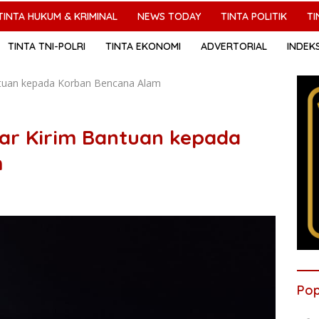
TINTA HUKUM & KRIMINAL
NEWS TODAY
TINTA POLITIK
TI
TINTA TNI-POLRI
TINTA EKONOMI
ADVERTORIAL
INDEK
ntuan kepada Korban Bencana Alam
ar Kirim Bantuan kepada
m
Pop