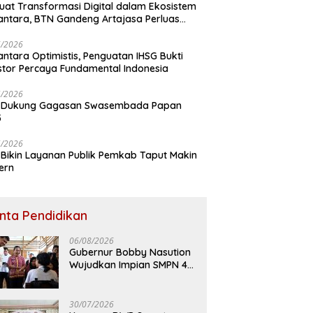
uat Transformasi Digital dalam Ekosistem
ntara, BTN Gandeng Artajasa Perluas
anan
6/2026
ntara Optimistis, Penguatan IHSG Bukti
stor Percaya Fundamental Indonesia
5/2026
 Dukung Gagasan Swasembada Papan
5
5/2026
Bikin Layanan Publik Pemkab Taput Makin
ern
inta Pendidikan
06/08/2026
Gubernur Bobby Nasution
Wujudkan Impian SMPN 4
Sitolu Ori Miliki Gedung
Permanen
30/07/2026