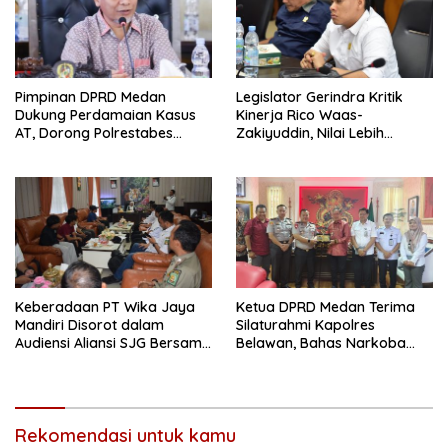
Pimpinan DPRD Medan
Legislator Gerindra Kritik
Dukung Perdamaian Kasus
Kinerja Rico Waas-
AT, Dorong Polrestabes
Zakiyuddin, Nilai Lebih
Medan Terapkan RJ
Banyak Seremonial
Ketimbang Menjawab
Keluhan Warga
Keberadaan PT Wika Jaya
Ketua DPRD Medan Terima
Mandiri Disorot dalam
Silaturahmi Kapolres
Audiensi Aliansi SJG Bersama
Belawan, Bahas Narkoba
DPRD Langkat
dan Kriminalitas hingga
Potensi Ekonomi
Rekomendasi untuk kamu