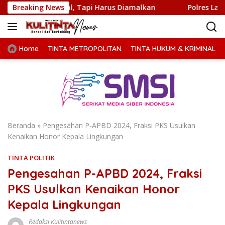
Langsung
hafal, Tapi Harus Diamalkan
Breaking News
Polres Langkat Paparkan
ke
konten
Home
TINTA METROPOLITAN
TINTA HUKUM & KRIMINAL
Beranda
»
Pengesahan P-APBD 2024, Fraksi PKS Usulkan
Kenaikan Honor Kepala Lingkungan
TINTA POLITIK
Pengesahan P-APBD 2024, Fraksi
PKS Usulkan Kenaikan Honor
Kepala Lingkungan
Redaksi Kulitintanews