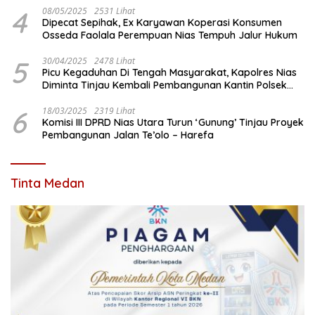
4
08/05/2025
2531 Lihat
Dipecat Sepihak, Ex Karyawan Koperasi Konsumen
Osseda Faolala Perempuan Nias Tempuh Jalur Hukum
5
30/04/2025
2478 Lihat
Picu Kegaduhan Di Tengah Masyarakat, Kapolres Nias
Diminta Tinjau Kembali Pembangunan Kantin Polsek
Lotu
6
18/03/2025
2319 Lihat
Komisi III DPRD Nias Utara Turun ‘Gunung’ Tinjau Proyek
Pembangunan Jalan Te’olo – Harefa
Tinta Medan