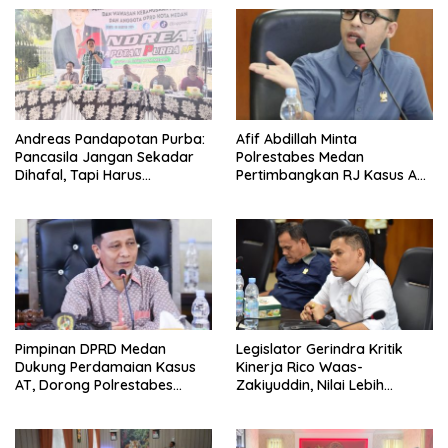
Andreas Pandapotan Purba:
Afif Abdillah Minta
Pancasila Jangan Sekadar
Polrestabes Medan
Dihafal, Tapi Harus
Pertimbangkan RJ Kasus AT
Diamalkan
dan Robin
Pimpinan DPRD Medan
Legislator Gerindra Kritik
Dukung Perdamaian Kasus
Kinerja Rico Waas-
AT, Dorong Polrestabes
Zakiyuddin, Nilai Lebih
Medan Terapkan RJ
Banyak Seremonial
Ketimbang Menjawab
Keluhan Warga