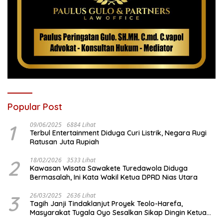
Popular Post
1
09/06/2025
6884 Lihat
Terbul Entertainment Diduga Curi Listrik, Negara Rugi
Ratusan Juta Rupiah
2
18/02/2026
3533 Lihat
Kawasan Wisata Sawakete Turedawola Diduga
Bermasalah, Ini Kata Wakil Ketua DPRD Nias Utara
3
26/03/2025
2636 Lihat
Tagih Janji Tindaklanjut Proyek Teolo-Harefa,
Masyarakat Tugala Oyo Sesalkan Sikap Dingin Ketua
Komisi III DPRD Nias Utara