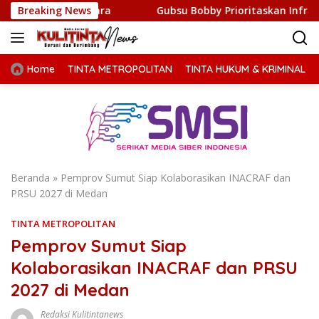
Langsung
Acara
Breaking News
Gubsu Bobby Prioritaskan Infrastruktur Nias Uta
ke
konten
Home
TINTA METROPOLITAN
TINTA HUKUM & KRIMINAL
Beranda
»
Pemprov Sumut Siap Kolaborasikan INACRAF dan
PRSU 2027 di Medan
TINTA METROPOLITAN
Pemprov Sumut Siap
Kolaborasikan INACRAF dan PRSU
2027 di Medan
Redaksi Kulitintanews