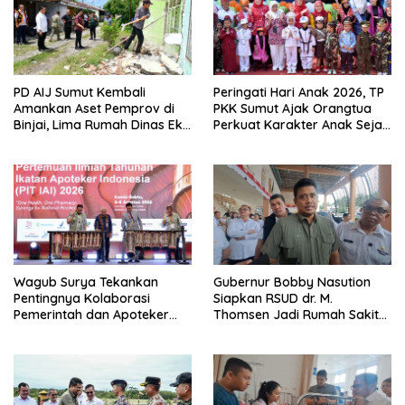
PD AIJ Sumut Kembali
Peringati Hari Anak 2026, TP
Amankan Aset Pemprov di
PKK Sumut Ajak Orangtua
Binjai, Lima Rumah Dinas Eks
Perkuat Karakter Anak Sejak
Bioskop Ria Dibongkar
dari Keluarga
Wagub Surya Tekankan
Gubernur Bobby Nasution
Pentingnya Kolaborasi
Siapkan RSUD dr. M.
Pemerintah dan Apoteker
Thomsen Jadi Rumah Sakit
Hadapi Tantangan
Regional Kepulauan Nias
Kesehatan Global