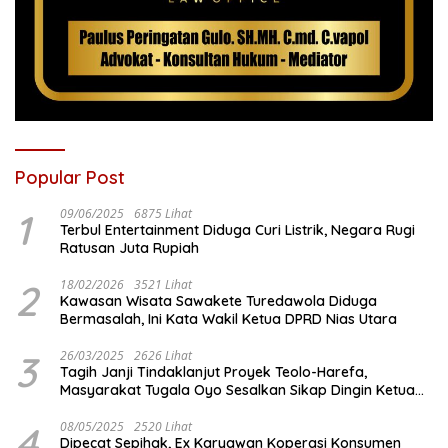
Popular Post
1
09/06/2025
6875 Lihat
Terbul Entertainment Diduga Curi Listrik, Negara Rugi
Ratusan Juta Rupiah
2
18/02/2026
3521 Lihat
Kawasan Wisata Sawakete Turedawola Diduga
Bermasalah, Ini Kata Wakil Ketua DPRD Nias Utara
3
26/03/2025
2626 Lihat
Tagih Janji Tindaklanjut Proyek Teolo-Harefa,
Masyarakat Tugala Oyo Sesalkan Sikap Dingin Ketua
Komisi III DPRD Nias Utara
4
08/05/2025
2520 Lihat
Dipecat Sepihak, Ex Karyawan Koperasi Konsumen