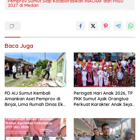
Pemprov Sumut Siap Kolaborasikan INACRAF dan PRSU
2027 di Medan
Baca Juga
PD AIJ Sumut Kembali
Peringati Hari Anak 2026, TP
Amankan Aset Pemprov di
PKK Sumut Ajak Orangtua
Binjai, Lima Rumah Dinas Eks
Perkuat Karakter Anak Sejak
Bioskop Ria Dibongkar
dari Keluarga