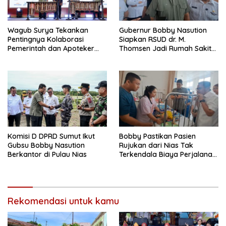
Wagub Surya Tekankan
Gubernur Bobby Nasution
Pentingnya Kolaborasi
Siapkan RSUD dr. M.
Pemerintah dan Apoteker
Thomsen Jadi Rumah Sakit
Hadapi Tantangan
Regional Kepulauan Nias
Kesehatan Global
Komisi D DPRD Sumut Ikut
Bobby Pastikan Pasien
Gubsu Bobby Nasution
Rujukan dari Nias Tak
Berkantor di Pulau Nias
Terkendala Biaya Perjalanan
dan Rumah Singgah di
Medan
Rekomendasi untuk kamu