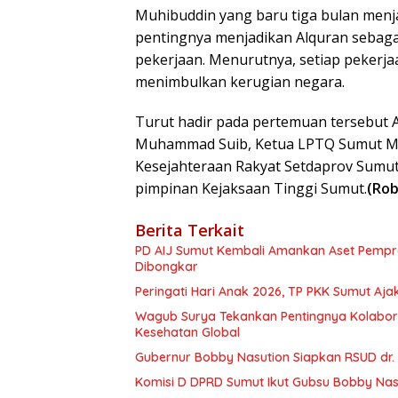
Muhibuddin yang baru tiga bulan menj
pentingnya menjadikan Alquran sebag
pekerjaan. Menurutnya, setiap pekerja
menimbulkan kerugian negara.
Turut hadir pada pertemuan tersebut 
Muhammad Suib, Ketua LPTQ Sumut Mu
Kesejahteraan Rakyat Setdaprov Sumut 
pimpinan Kejaksaan Tinggi Sumut.
(Rob
Berita Terkait
PD AIJ Sumut Kembali Amankan Aset Pemprov
Dibongkar
Peringati Hari Anak 2026, TP PKK Sumut Aj
Wagub Surya Tekankan Pentingnya Kolaborasi Pemerintah dan Apoteker Hadapi Tan
Kesehatan Global
Gubernur Bobby Nasution Siapkan RSUD dr.
Komisi D DPRD Sumut Ikut Gubsu Bobby Nasu