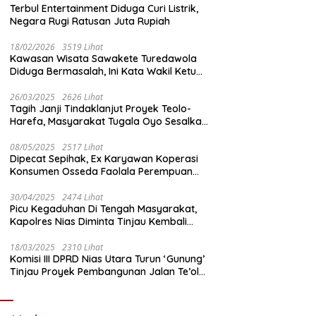
Terbul Entertainment Diduga Curi Listrik,
Negara Rugi Ratusan Juta Rupiah
18/02/2026
3519 Lihat
Kawasan Wisata Sawakete Turedawola
Diduga Bermasalah, Ini Kata Wakil Ketua
DPRD Nias Utara
26/03/2025
2626 Lihat
Tagih Janji Tindaklanjut Proyek Teolo-
Harefa, Masyarakat Tugala Oyo Sesalkan
Sikap Dingin Ketua Komisi III DPRD Nias
Utara
08/05/2025
2517 Lihat
Dipecat Sepihak, Ex Karyawan Koperasi
Konsumen Osseda Faolala Perempuan
Nias Tempuh Jalur Hukum
30/04/2025
2474 Lihat
Picu Kegaduhan Di Tengah Masyarakat,
Kapolres Nias Diminta Tinjau Kembali
Pembangunan Kantin Polsek Lotu
18/03/2025
2310 Lihat
Komisi III DPRD Nias Utara Turun ‘Gunung’
Tinjau Proyek Pembangunan Jalan Te’olo
– Harefa