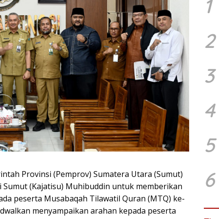
1
2
3
4
5
6
ntah Provinsi (Pemprov) Sumatera Utara (Sumut)
 Sumut (Kajatisu) Muhibuddin untuk memberikan
ada peserta Musabaqah Tilawatil Quran (MTQ) ke-
ijadwalkan menyampaikan arahan kepada peserta