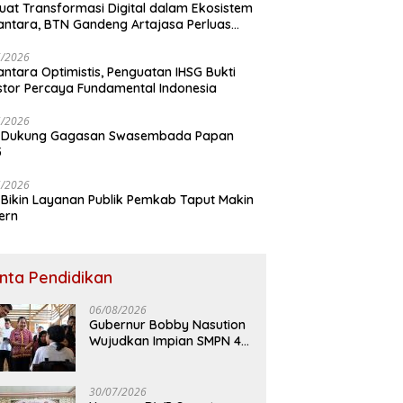
uat Transformasi Digital dalam Ekosistem
ntara, BTN Gandeng Artajasa Perluas
anan
6/2026
ntara Optimistis, Penguatan IHSG Bukti
stor Percaya Fundamental Indonesia
5/2026
 Dukung Gagasan Swasembada Papan
5
5/2026
Bikin Layanan Publik Pemkab Taput Makin
ern
inta Pendidikan
06/08/2026
Gubernur Bobby Nasution
Wujudkan Impian SMPN 4
Sitolu Ori Miliki Gedung
Permanen
30/07/2026