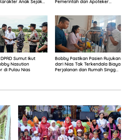
Karakter Anak Sejak
Pemerintah dan Apoteker
uarga
Hadapi Tantangan Kesehatan
Global
 DPRD Sumut Ikut
Bobby Pastikan Pasien Rujukan
obby Nasution
dari Nias Tak Terkendala Biaya
r di Pulau Nias
Perjalanan dan Rumah Singgah
di Medan