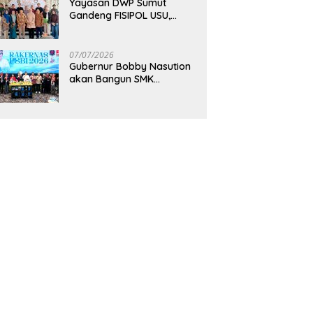
Yayasan DWP Sumut
Gandeng FISIPOL USU,
Dorong Inovasi dan
Tingkatkan Mutu
Pendidikan
07/07/2026
Gubernur Bobby Nasution
akan Bangun SMK
Unggulan Pariwisata
Berkonsep Boarding
School di Samosir