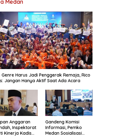
ta Medan
 Genre Harus Jadi Penggerak Remaja, Rico
: Jangan Hanya Aktif Saat Ada Acara
apan Anggaran
Gandeng Komisi
ndah, Inspektorat
Informasi, Pemko
ti Kinerja Kadis
Medan Sosialisasi
imcikataru Medan
Permendagri Nomor 2