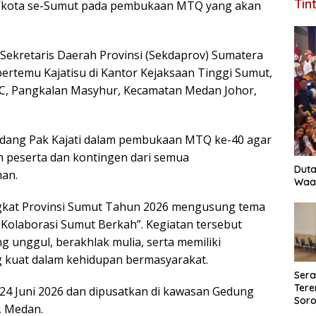
Tin
n/kota se-Sumut pada pembukaan MTQ yang akan
 Sekretaris Daerah Provinsi (Sekdaprov) Sumatera
ertemu Kajatisu di Kantor Kejaksaan Tinggi Sumut,
 1C, Pangkalan Masyhur, Kecamatan Medan Johor,
dang Pak Kajati dalam pembukaan MTQ ke-40 agar
 peserta dan kontingen dari semua
Duta
man.
Waas
gkat Provinsi Sumut Tahun 2026 mengusung tema
 Kolaborasi Sumut Berkah”. Kegiatan tersebut
 unggul, berakhlak mulia, serta memiliki
 kuat dalam kehidupan bermasyarakat.
Ser
Tere
4 Juni 2026 dan dipusatkan di kawasan Gedung
Soro
), Medan.
Perk