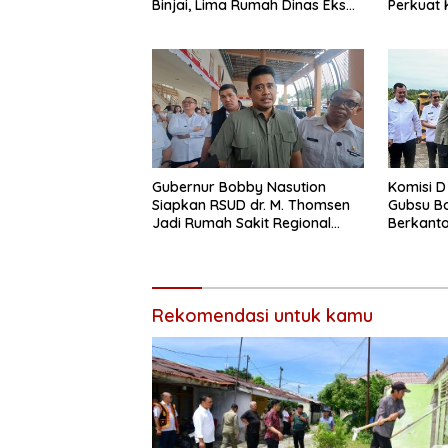
Binjai, Lima Rumah Dinas Eks
Perkuat 
Bioskop Ria Dibongkar
dari Kel
Gubernur Bobby Nasution
Komisi D
Siapkan RSUD dr. M. Thomsen
Gubsu B
Jadi Rumah Sakit Regional
Berkanto
Kepulauan Nias
Rekomendasi untuk kamu