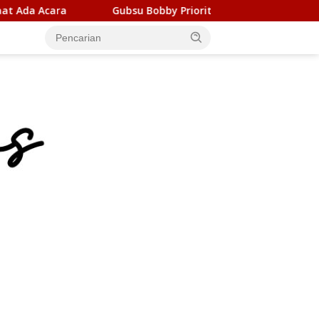
bsu Bobby Prioritaskan Infrastruktur Nias Utara, Jalan Pengge