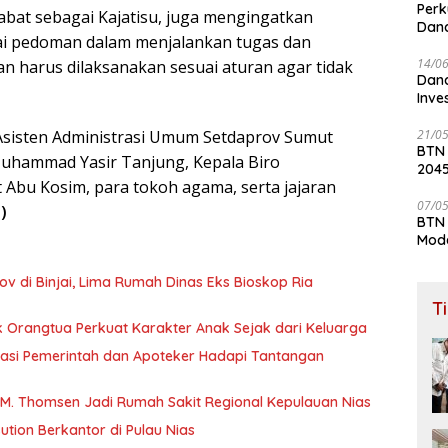
Perk
abat sebagai Kajatisu, juga mengingatkan
Dana
ai pedoman dalam menjalankan tugas dan
Lay
14/0
an harus dilaksanakan sesuai aturan agar tidak
Dana
Inve
21/0
Asisten Administrasi Umum Setdaprov Sumut
BTN
hammad Yasir Tanjung, Kepala Biro
204
Abu Kosim, para tokoh agama, serta jajaran
07/0
)
BTN 
Mod
 di Binjai, Lima Rumah Dinas Eks Bioskop Ria
T
ak Orangtua Perkuat Karakter Anak Sejak dari Keluarga
tangan
 M. Thomsen Jadi Rumah Sakit Regional Kepulauan Nias
tion Berkantor di Pulau Nias