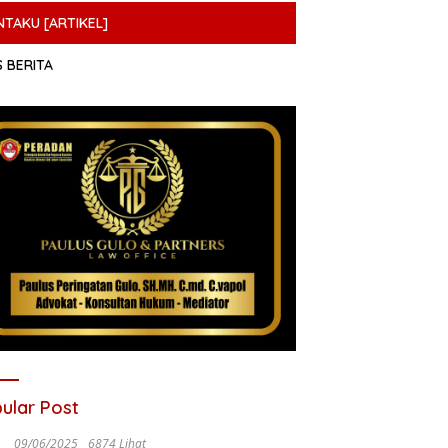
NTAKU [ARTIKEL]
S BERITA
ular Post
09/06/2025
6874 Lihat