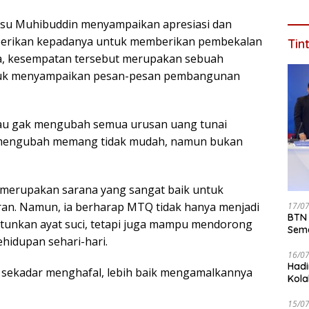
isu Muhibuddin menyampaikan apresiasi dan
diberikan kepadanya untuk memberikan pembekalan
Tin
a, kesempatan tersebut merupakan sebuah
uk menyampaikan pesan-pesan pembangunan
mau gak mengubah semua urusan uang tunai
 mengubah memang tidak mudah, namun bukan
merupakan sarana yang sangat baik untuk
an. Namun, ia berharap MTQ tidak hanya menjadi
17/0
BTN 
unkan ayat suci, tetapi juga mampu mendorong
Seme
ehidupan sehari-hari.
ke 2
16/0
Hadi
 sekadar menghafal, lebih baik mengamalkannya
Kola
15/0