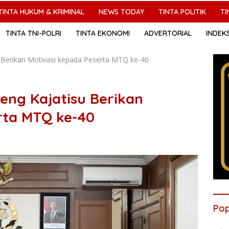
TINTA HUKUM & KRIMINAL
NEWS TODAY
TINTA POLITIK
TI
TINTA TNI-POLRI
TINTA EKONOMI
ADVERTORIAL
INDEK
Berikan Motivasi kepada Peserta MTQ ke-40
ng Kajatisu Berikan
rta MTQ ke-40
Pop