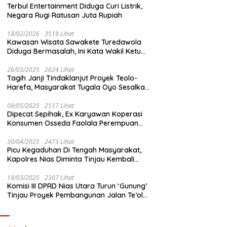
Terbul Entertainment Diduga Curi Listrik,
Negara Rugi Ratusan Juta Rupiah
18/02/2026
3519 Lihat
Kawasan Wisata Sawakete Turedawola
Diduga Bermasalah, Ini Kata Wakil Ketua
DPRD Nias Utara
26/03/2025
2624 Lihat
Tagih Janji Tindaklanjut Proyek Teolo-
Harefa, Masyarakat Tugala Oyo Sesalkan
Sikap Dingin Ketua Komisi III DPRD Nias
Utara
08/05/2025
2517 Lihat
Dipecat Sepihak, Ex Karyawan Koperasi
Konsumen Osseda Faolala Perempuan
Nias Tempuh Jalur Hukum
30/04/2025
2473 Lihat
Picu Kegaduhan Di Tengah Masyarakat,
Kapolres Nias Diminta Tinjau Kembali
Pembangunan Kantin Polsek Lotu
18/03/2025
2307 Lihat
Komisi III DPRD Nias Utara Turun ‘Gunung’
Tinjau Proyek Pembangunan Jalan Te’olo
– Harefa