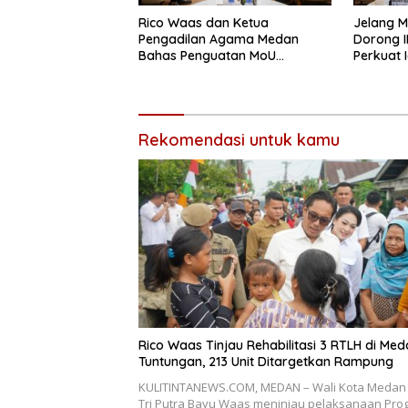
Rico Waas dan Ketua
Jelang M
Pengadilan Agama Medan
Dorong 
Bahas Penguatan MoU
Perkuat 
Perlindungan Hak Anak dan
Perempuan Pasca Perceraian
ASN
Rekomendasi untuk kamu
Rico Waas Tinjau Rehabilitasi 3 RTLH di Me
Tuntungan, 213 Unit Ditargetkan Rampung
KULITINTANEWS.COM, MEDAN – Wali Kota Medan 
Tri Putra Bayu Waas meninjau pelaksanaan Pro