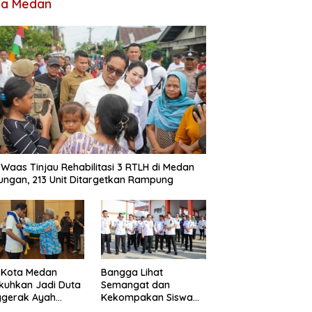
ta Medan
 Waas Tinjau Rehabilitasi 3 RTLH di Medan
ungan, 213 Unit Ditargetkan Rampung
 Kota Medan
Bangga Lihat
kuhkan Jadi Duta
Semangat dan
ggerak Ayah
Kekompakan Siswa
dan, Rico Waas:
Sekolah Rakyat, Rico