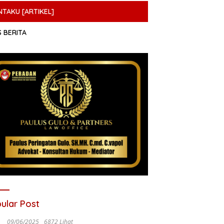
NTAKU [ARTIKEL]
S BERITA
ular Post
09/06/2025
6872 Lihat