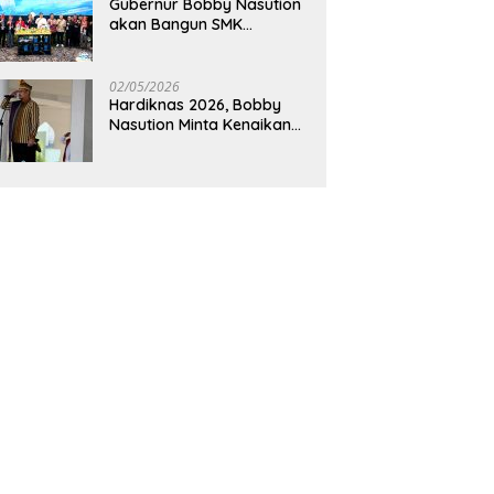
Gubernur Bobby Nasution
akan Bangun SMK
Unggulan Pariwisata
Berkonsep Boarding
School di Samosir
02/05/2026
Hardiknas 2026, Bobby
Nasution Minta Kenaikan
Gaji Guru Tiap Tahun dan
Penguatan Fasilitas
Pendidikan