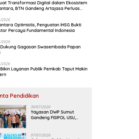
uat Transformasi Digital dalam Ekosistem
ntara, BTN Gandeng Artajasa Perluas
anan
6/2026
ntara Optimistis, Penguatan IHSG Bukti
stor Percaya Fundamental Indonesia
5/2026
 Dukung Gagasan Swasembada Papan
5
5/2026
Bikin Layanan Publik Pemkab Taput Makin
ern
inta Pendidikan
30/07/2026
Yayasan DWP Sumut
Gandeng FISIPOL USU,
Dorong Inovasi dan
Tingkatkan Mutu
Pendidikan
07/07/2026