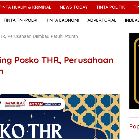
TINTA HUKUM & KRIMINAL
NEWS TODAY
TINTA POLITIK
TI
TINTA TNI-POLRI
TINTA EKONOMI
ADVERTORIAL
INDEK
R, Perusahaan Diimbau Patuhi Aturan
ng Posko THR, Perusahaan
n
Pop