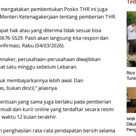
Tin
, mengatakan pembentukan Posko THR ini juga
n Menteri Ketenagakerjaan tentang pemberian THR.
at hak atau yang diterima tidak sesuai bisa
676-5529. Pasti akan langsung kita respon dan
nfirmasi, Rabu (04/03/2026).
emnaker, perusahaan-perusahaan diwajibkan
at satu minggu sebelum Lebaran.
Rico
Tunt
uk membayarkannya lebih awal. Dan
 bukan dicicil,” jelasnya.
entuan yang sama juga berlaku pada pemberian
udi dan kurir online yang terdaftar secara resmi
 waktu 12 bulan terakhir.
Wali
Diku
Pen
i penghasilan rata-rata pendapatan bersih selama
Tela