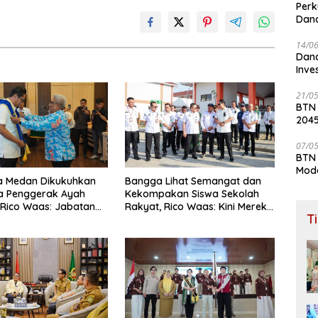
Perk
Dana
Lay
14/0
Dana
Inve
21/0
BTN
204
07/0
BTN 
Mod
a Medan Dikukuhkan
Bangga Lihat Semangat dan
a Penggerak Ayah
Kekompakan Siswa Sekolah
 Rico Waas: Jabatan
Rakyat, Rico Waas: Kini Mereka
T
i Pria Dalam Keluarga
Berani Bermimpi Besar