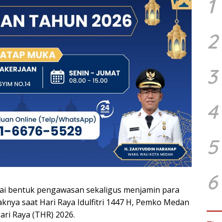
1
2
3
4
5
6
i bentuk pengawasan sekaligus menjamin para
nya saat Hari Raya Idulfitri 1447 H, Pemko Medan
ri Raya (THR) 2026.