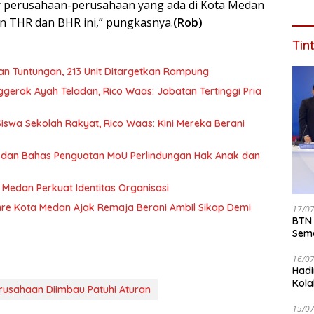
gar perusahaan-perusahaan yang ada di Kota Medan
Jaba
n THR dan BHR ini,” pungkasnya.
(Rob)
Dal
Tin
dan Tuntungan, 213 Unit Ditargetkan Rampung
gerak Ayah Teladan, Rico Waas: Jabatan Tertinggi Pria
wa Sekolah Rakyat, Rico Waas: Kini Mereka Berani
dan Bahas Penguatan MoU Perlindungan Hak Anak dan
Medan Perkuat Identitas Organisasi
re Kota Medan Ajak Remaja Berani Ambil Sikap Demi
17/0
BTN 
Seme
ke 2
16/0
Hadi
Kola
rusahaan Diimbau Patuhi Aturan
15/0