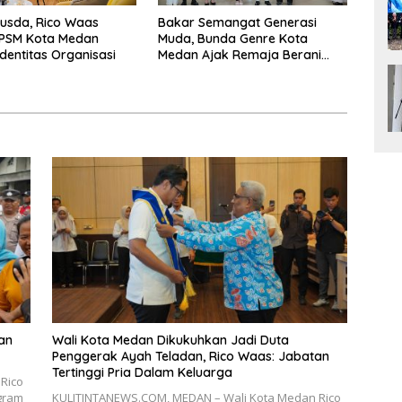
usda, Rico Waas
Bakar Semangat Generasi
IPSM Kota Medan
Muda, Bunda Genre Kota
Identitas Organisasi
Medan Ajak Remaja Berani
Ambil Sikap Demi Masa Depan
dan
Wali Kota Medan Dikukuhkan Jadi Duta
Penggerak Ayah Teladan, Rico Waas: Jabatan
Tertinggi Pria Dalam Keluarga
Rico
gram
KULITINTANEWS.COM, MEDAN – Wali Kota Medan Rico