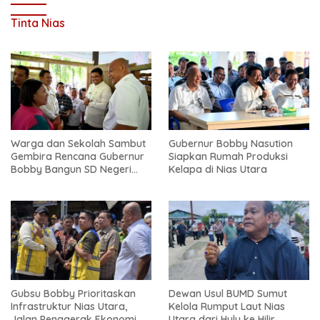
Tinta Nias
Warga dan Sekolah Sambut
Gubernur Bobby Nasution
Gembira Rencana Gubernur
Siapkan Rumah Produksi
Bobby Bangun SD Negeri
Kelapa di Nias Utara
Lasara di Nias Utara
Gubsu Bobby Prioritaskan
Dewan Usul BUMD Sumut
Infrastruktur Nias Utara,
Kelola Rumput Laut Nias
Jalan Penggerak Ekonomi
Utara dari Hulu ke Hilir