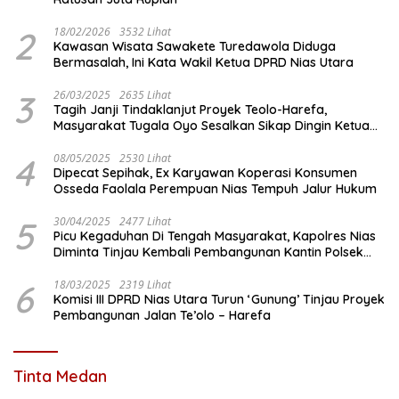
2
18/02/2026
3532 Lihat
Kawasan Wisata Sawakete Turedawola Diduga
Bermasalah, Ini Kata Wakil Ketua DPRD Nias Utara
3
26/03/2025
2635 Lihat
Tagih Janji Tindaklanjut Proyek Teolo-Harefa,
Masyarakat Tugala Oyo Sesalkan Sikap Dingin Ketua
Komisi III DPRD Nias Utara
4
08/05/2025
2530 Lihat
Dipecat Sepihak, Ex Karyawan Koperasi Konsumen
Osseda Faolala Perempuan Nias Tempuh Jalur Hukum
5
30/04/2025
2477 Lihat
Picu Kegaduhan Di Tengah Masyarakat, Kapolres Nias
Diminta Tinjau Kembali Pembangunan Kantin Polsek
Lotu
6
18/03/2025
2319 Lihat
Komisi III DPRD Nias Utara Turun ‘Gunung’ Tinjau Proyek
Pembangunan Jalan Te’olo – Harefa
Tinta Medan