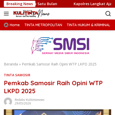
Langsung
ktu Satu Bulan
Breaking News
Kapolres Langkat Ajak Warga Perkuat 
ke
konten
Home
TINTA METROPOLITAN
TINTA HUKUM & KRIMINAL
Beranda
»
Pemkab Samosir Raih Opini WTP LKPD 2025
TINTA SAMOSIR
Pemkab Samosir Raih Opini WTP
LKPD 2025
Redaksi Kulitintanews
29/05/2026