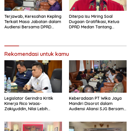
Terjawab, Keresahan Kepling
Diterpa Isu Miring Soal
Terkait Masa Jabatan dalam
Dugaan Gratifikasi, Ketua
Audiensi Bersama DPRD
DPRD Medan Tantang
Langkat
Pelapor Buktikan Melalui
Jalur Hukum
Rekomendasi untuk kamu
Legislator Gerindra Kritik
Keberadaan PT Wika Jaya
Kinerja Rico Waas-
Mandiri Disorot dalam
Zakiyuddin, Nilai Lebih
Audiensi Aliansi SJG Bersama
Banyak Seremonial
DPRD Langkat
Ketimbang Menjawab
Keluhan Warga