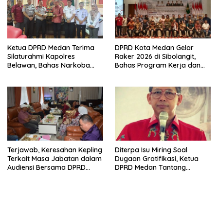
Ketua DPRD Medan Terima
DPRD Kota Medan Gelar
Silaturahmi Kapolres
Raker 2026 di Sibolangit,
Belawan, Bahas Narkoba
Bahas Program Kerja dan
dan Kriminalitas hingga
Digitalisasi
Potensi Ekonomi
Terjawab, Keresahan Kepling
Diterpa Isu Miring Soal
Terkait Masa Jabatan dalam
Dugaan Gratifikasi, Ketua
Audiensi Bersama DPRD
DPRD Medan Tantang
Langkat
Pelapor Buktikan Melalui
Jalur Hukum