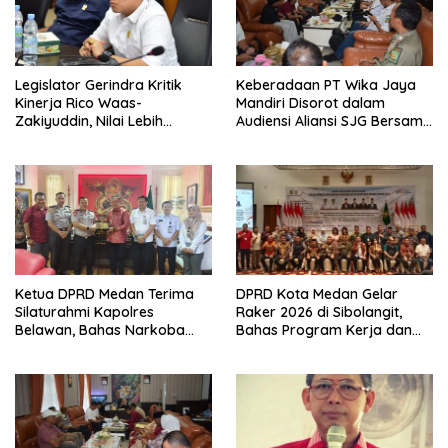
Legislator Gerindra Kritik
Keberadaan PT Wika Jaya
Kinerja Rico Waas-
Mandiri Disorot dalam
Zakiyuddin, Nilai Lebih
Audiensi Aliansi SJG Bersama
Banyak Seremonial
DPRD Langkat
Ketimbang Menjawab
Keluhan Warga
Ketua DPRD Medan Terima
DPRD Kota Medan Gelar
Silaturahmi Kapolres
Raker 2026 di Sibolangit,
Belawan, Bahas Narkoba
Bahas Program Kerja dan
dan Kriminalitas hingga
Digitalisasi
Potensi Ekonomi