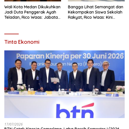
Wali Kota Medan Dikukuhkan
Bangga Lihat Semangat dan
Jadi Duta Penggerak Ayah
Kekompakan Siswa Sekolah
Teladan, Rico Waas: Jabatan
Rakyat, Rico Waas: Kini
Tertinggi Pria Dalam
Mereka Berani Bermimpi
Keluarga
Besar
Tinta Ekonomi
17/07/2026
BTN Cetak Kinerja Cemerlang, Laba Bersih Semester I/2026