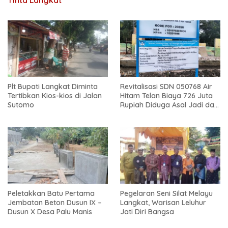
Tinta Langkat
Plt Bupati Langkat Diminta
Revitalisasi SDN 050768 Air
Tertibkan Kios-kios di Jalan
Hitam Telan Biaya 726 Juta
Sutomo
Rupiah Diduga Asal Jadi dan
Sarat Korupsi
Peletakkan Batu Pertama
Pegelaran Seni Silat Melayu
Jembatan Beton Dusun IX –
Langkat, Warisan Leluhur
Dusun X Desa Palu Manis
Jati Diri Bangsa