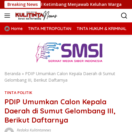
Langsung
monial Ketimbang Menjawab Keluhan Warga
Breaking News
Terima Audie
ke
konten
Home
TINTA METROPOLITAN
TINTA HUKUM & KRIMINAL
Beranda
»
PDIP Umumkan Calon Kepala Daerah di Sumut
Gelombang III, Berikut Daftarnya
TINTA POLITIK
PDIP Umumkan Calon Kepala
Daerah di Sumut Gelombang III,
Berikut Daftarnya
Redaksi Kulitintanews