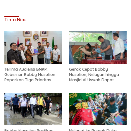
Tinta Nias
Terima Audiensi BNKP,
Gerak Cepat Bobby
Gubernur Bobby Nasution
Nasution, Nelayan hingga
Paparkan Tiga Prioritas
Masjid Al Uswah Dapat
Pembangunan Kepulauan
Bantuan
Nias
Bobby Nasution Pastikan
Melayat ke Rumah Duka