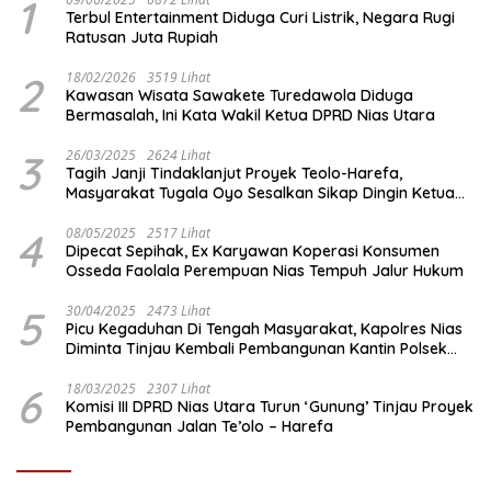
1
Terbul Entertainment Diduga Curi Listrik, Negara Rugi
Ratusan Juta Rupiah
2
18/02/2026
3519 Lihat
Kawasan Wisata Sawakete Turedawola Diduga
Bermasalah, Ini Kata Wakil Ketua DPRD Nias Utara
3
26/03/2025
2624 Lihat
Tagih Janji Tindaklanjut Proyek Teolo-Harefa,
Masyarakat Tugala Oyo Sesalkan Sikap Dingin Ketua
Komisi III DPRD Nias Utara
4
08/05/2025
2517 Lihat
Dipecat Sepihak, Ex Karyawan Koperasi Konsumen
Osseda Faolala Perempuan Nias Tempuh Jalur Hukum
5
30/04/2025
2473 Lihat
Picu Kegaduhan Di Tengah Masyarakat, Kapolres Nias
Diminta Tinjau Kembali Pembangunan Kantin Polsek
Lotu
6
18/03/2025
2307 Lihat
Komisi III DPRD Nias Utara Turun ‘Gunung’ Tinjau Proyek
Pembangunan Jalan Te’olo – Harefa