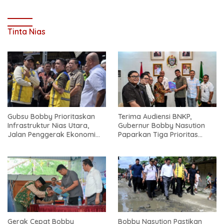
Tinta Nias
Gubsu Bobby Prioritaskan
Terima Audiensi BNKP,
Infrastruktur Nias Utara,
Gubernur Bobby Nasution
Jalan Penggerak Ekonomi
Paparkan Tiga Prioritas
Mulai Dibenahi
Pembangunan Kepulauan
Nias
Gerak Cepat Bobby
Bobby Nasution Pastikan