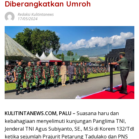
Diberangkatkan Umroh
Redaksi Kulitintanews
17/05/2024
KULITINTANEWS.COM, PALU –
Suasana haru dan
kebahagiaan menyelimuti kunjungan Panglima TNI,
Jenderal TNI Agus Subiyanto, SE., M.Si di Korem 132/Tdl
ketika sejumlah Prajurit Petarung Tadulako dan PNS