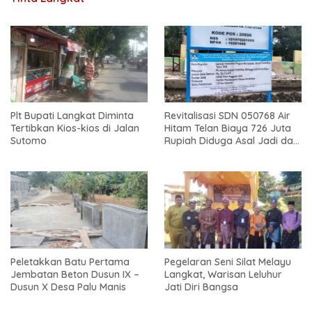
Plt Bupati Langkat Diminta
Revitalisasi SDN 050768 Air
Tertibkan Kios-kios di Jalan
Hitam Telan Biaya 726 Juta
Sutomo
Rupiah Diduga Asal Jadi dan
Sarat Korupsi
Peletakkan Batu Pertama
Pegelaran Seni Silat Melayu
Jembatan Beton Dusun IX –
Langkat, Warisan Leluhur
Dusun X Desa Palu Manis
Jati Diri Bangsa