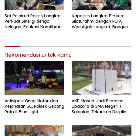
Sat Polairud Polres Langkat
Kapolres Langkat Perkuat
Perkuat Sinergi denga
Silaturahmi dengan PD Al
Nelayan, Edukasi Kamtibmas
Washliyah Langkat, Bangun
dan Kelestarian Lingkungan
Sinergi untuk Kamtibmas
Pesisir
yang Kondusif
Rekomendasi untuk kamu
Antisipasi Geng Motor dan
AKP Master Jadi Pembina
Kejahatan 3C, Polsek Gebang
Upacara di SMA Negeri 1
Patroli Blue Light
Salapian, Tekankan Disiplin
dan Bahaya Narkoba