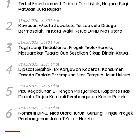
1
Terbul Entertainment Diduga Curi Listrik, Negara Rugi
Ratusan Juta Rupiah
2
18/02/2026
3530 Lihat
Kawasan Wisata Sawakete Turedawola Diduga
Bermasalah, Ini Kata Wakil Ketua DPRD Nias Utara
3
26/03/2025
2630 Lihat
Tagih Janji Tindaklanjut Proyek Teolo-Harefa,
Masyarakat Tugala Oyo Sesalkan Sikap Dingin Ketua
Komisi III DPRD Nias Utara
4
08/05/2025
2521 Lihat
Dipecat Sepihak, Ex Karyawan Koperasi Konsumen
Osseda Faolala Perempuan Nias Tempuh Jalur Hukum
5
30/04/2025
2475 Lihat
Picu Kegaduhan Di Tengah Masyarakat, Kapolres Nias
Diminta Tinjau Kembali Pembangunan Kantin Polsek
Lotu
6
18/03/2025
2313 Lihat
Komisi III DPRD Nias Utara Turun ‘Gunung’ Tinjau Proyek
Pembangunan Jalan Te’olo – Harefa