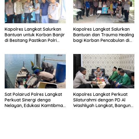
Kapolres Langkat Salurkan
Kapolres Langkat Salurkan
Bantuan untuk Korban Banjir
Bantuan dan Trauma Healing
di Besitang Pastikan Polri
bagi Korban Pencabulan di
Hadir di Tengah Masyarakat
Secanggang
Sat Polairud Polres Langkat
Kapolres Langkat Perkuat
Perkuat Sinergi denga
Silaturahmi dengan PD Al
Nelayan, Edukasi Kamtibmas
Washliyah Langkat, Bangun
dan Kelestarian Lingkungan
Sinergi untuk Kamtibmas
Pesisir
yang Kondusif