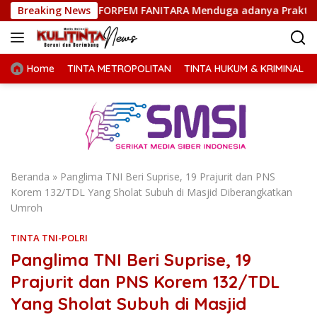
Langsung
ti, FORPEM FANITARA Menduga adanya Praktik Nepotisme
Breaking News
ke
konten
Home
TINTA METROPOLITAN
TINTA HUKUM & KRIMINAL
Beranda
»
Panglima TNI Beri Suprise, 19 Prajurit dan PNS
Korem 132/TDL Yang Sholat Subuh di Masjid Diberangkatkan
Umroh
TINTA TNI-POLRI
Panglima TNI Beri Suprise, 19
Prajurit dan PNS Korem 132/TDL
Yang Sholat Subuh di Masjid