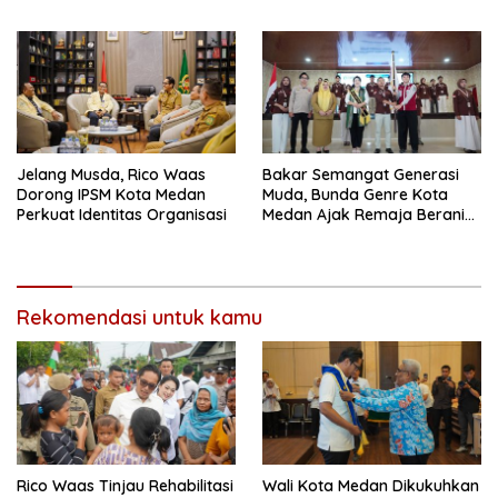
Mereka Berani Bermimpi
Perlindungan Hak Anak dan
Besar
Perempuan Pasca Perceraian
ASN
Jelang Musda, Rico Waas
Bakar Semangat Generasi
Dorong IPSM Kota Medan
Muda, Bunda Genre Kota
Perkuat Identitas Organisasi
Medan Ajak Remaja Berani
Ambil Sikap Demi Masa
Depan
Rekomendasi untuk kamu
Rico Waas Tinjau Rehabilitasi
Wali Kota Medan Dikukuhkan