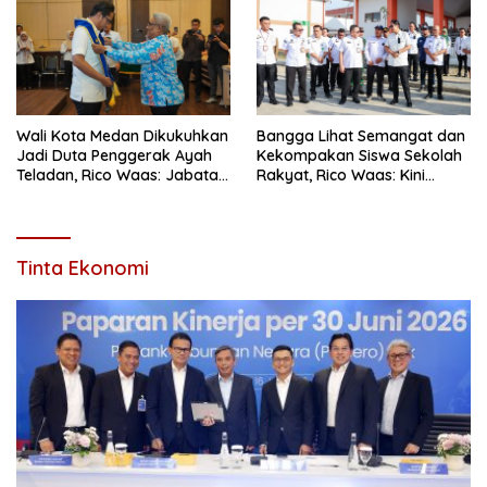
Wali Kota Medan Dikukuhkan
Bangga Lihat Semangat dan
Jadi Duta Penggerak Ayah
Kekompakan Siswa Sekolah
Teladan, Rico Waas: Jabatan
Rakyat, Rico Waas: Kini
Tertinggi Pria Dalam
Mereka Berani Bermimpi
Keluarga
Besar
Tinta Ekonomi