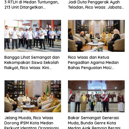
3 RTLH di Medan Tuntungan,
Jadi Duta Penggerak Ayah
213 Unit Ditargetkan
Teladan, Rico Waas: Jabatan
Rampung
Tertinggi Pria Dalam
Keluarga
Bangga Lihat Semangat dan
Rico Waas dan Ketua
Kekompakan Siswa Sekolah
Pengadilan Agama Medan
Rakyat, Rico Waas: Kini
Bahas Penguatan MoU
Mereka Berani Bermimpi
Perlindungan Hak Anak dan
Besar
Perempuan Pasca Perceraian
ASN
Jelang Musda, Rico Waas
Bakar Semangat Generasi
Dorong IPSM Kota Medan
Muda, Bunda Genre Kota
Perkuat Identitas Organisasi
Medan Ajak Remaja Berani