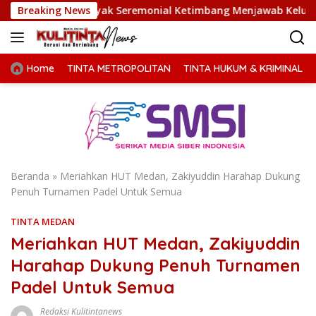
Langsung
h Banyak Seremonial Ketimbang Menjawab Keluhan Warga
Breaking News
ke
konten
Home
TINTA METROPOLITAN
TINTA HUKUM & KRIMINAL
Beranda
»
Meriahkan HUT Medan, Zakiyuddin Harahap Dukung
Penuh Turnamen Padel Untuk Semua
TINTA MEDAN
Meriahkan HUT Medan, Zakiyuddin
Harahap Dukung Penuh Turnamen
Padel Untuk Semua
Redaksi Kulitintanews