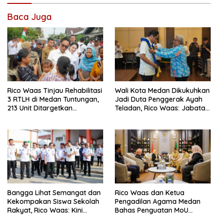
Baca Juga
Rico Waas Tinjau Rehabilitasi
Wali Kota Medan Dikukuhkan
3 RTLH di Medan Tuntungan,
Jadi Duta Penggerak Ayah
213 Unit Ditargetkan
Teladan, Rico Waas: Jabatan
Rampung
Tertinggi Pria Dalam
Keluarga
Bangga Lihat Semangat dan
Rico Waas dan Ketua
Kekompakan Siswa Sekolah
Pengadilan Agama Medan
Rakyat, Rico Waas: Kini
Bahas Penguatan MoU