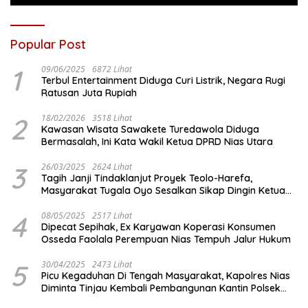
Popular Post
1
09/06/2025
6872 Lihat
Terbul Entertainment Diduga Curi Listrik, Negara Rugi
Ratusan Juta Rupiah
2
18/02/2026
3518 Lihat
Kawasan Wisata Sawakete Turedawola Diduga
Bermasalah, Ini Kata Wakil Ketua DPRD Nias Utara
3
26/03/2025
2624 Lihat
Tagih Janji Tindaklanjut Proyek Teolo-Harefa,
Masyarakat Tugala Oyo Sesalkan Sikap Dingin Ketua
Komisi III DPRD Nias Utara
4
08/05/2025
2517 Lihat
Dipecat Sepihak, Ex Karyawan Koperasi Konsumen
Osseda Faolala Perempuan Nias Tempuh Jalur Hukum
5
30/04/2025
2473 Lihat
Picu Kegaduhan Di Tengah Masyarakat, Kapolres Nias
Diminta Tinjau Kembali Pembangunan Kantin Polsek
Lotu