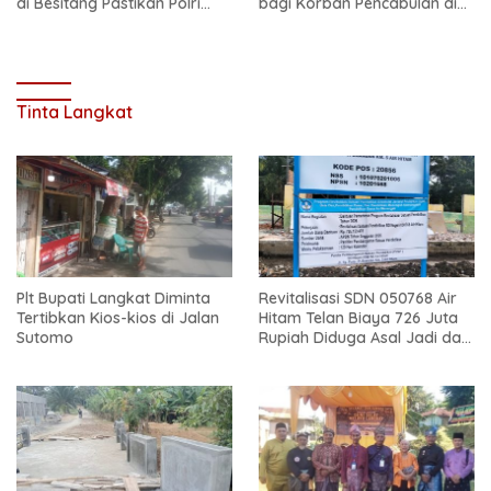
di Besitang Pastikan Polri
bagi Korban Pencabulan di
Hadir di Tengah Masyarakat
Secanggang
Tinta Langkat
Plt Bupati Langkat Diminta
Revitalisasi SDN 050768 Air
Tertibkan Kios-kios di Jalan
Hitam Telan Biaya 726 Juta
Sutomo
Rupiah Diduga Asal Jadi dan
Sarat Korupsi