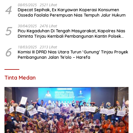
4
08/05/2025
2521 Lihat
Dipecat Sepihak, Ex Karyawan Koperasi Konsumen
Osseda Faolala Perempuan Nias Tempuh Jalur Hukum
5
30/04/2025
2476 Lihat
Picu Kegaduhan Di Tengah Masyarakat, Kapolres Nias
Diminta Tinjau Kembali Pembangunan Kantin Polsek
Lotu
6
18/03/2025
2313 Lihat
Komisi III DPRD Nias Utara Turun ‘Gunung’ Tinjau Proyek
Pembangunan Jalan Te’olo – Harefa
Tinta Medan