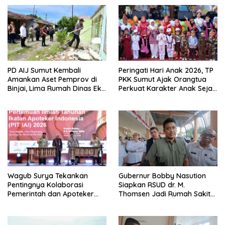
PD AIJ Sumut Kembali
Peringati Hari Anak 2026, TP
Amankan Aset Pemprov di
PKK Sumut Ajak Orangtua
Binjai, Lima Rumah Dinas Eks
Perkuat Karakter Anak Sejak
Bioskop Ria Dibongkar
dari Keluarga
Wagub Surya Tekankan
Gubernur Bobby Nasution
Pentingnya Kolaborasi
Siapkan RSUD dr. M.
Pemerintah dan Apoteker
Thomsen Jadi Rumah Sakit
Hadapi Tantangan
Regional Kepulauan Nias
Kesehatan Global