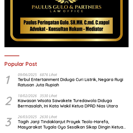
Popular Post
1
09/06/2025
6876 Lihat
Terbul Entertainment Diduga Curi Listrik, Negara Rugi
Ratusan Juta Rupiah
2
18/02/2026
3530 Lihat
Kawasan Wisata Sawakete Turedawola Diduga
Bermasalah, Ini Kata Wakil Ketua DPRD Nias Utara
3
26/03/2025
2630 Lihat
Tagih Janji Tindaklanjut Proyek Teolo-Harefa,
Masyarakat Tugala Oyo Sesalkan Sikap Dingin Ketua
Komisi III DPRD Nias Utara