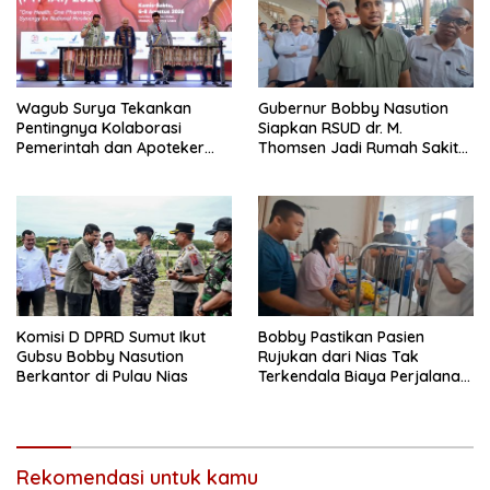
Wagub Surya Tekankan
Gubernur Bobby Nasution
Pentingnya Kolaborasi
Siapkan RSUD dr. M.
Pemerintah dan Apoteker
Thomsen Jadi Rumah Sakit
Hadapi Tantangan
Regional Kepulauan Nias
Kesehatan Global
Komisi D DPRD Sumut Ikut
Bobby Pastikan Pasien
Gubsu Bobby Nasution
Rujukan dari Nias Tak
Berkantor di Pulau Nias
Terkendala Biaya Perjalanan
dan Rumah Singgah di
Medan
Rekomendasi untuk kamu