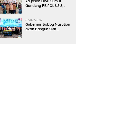
Yayasan DWP Sumut
Gandeng FISIPOL USU,
Dorong Inovasi dan
Tingkatkan Mutu
Pendidikan
07/07/2026
Gubernur Bobby Nasution
akan Bangun SMK
Unggulan Pariwisata
Berkonsep Boarding
School di Samosir