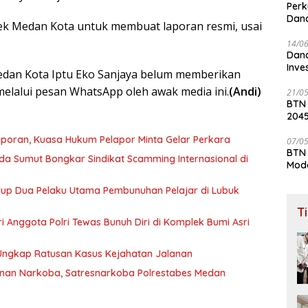
Perk
Dana
ek Medan Kota untuk membuat laporan resmi, usai
Lay
14/0
Dana
Inve
Medan Kota Iptu Eko Sanjaya belum memberikan
melalui pesan WhatsApp oleh awak media ini.
(
Andi)
21/0
BTN
204
aporan, Kuasa Hukum Pelapor Minta Gelar Perkara
07/0
BTN 
olda Sumut Bongkar Sindikat Scamming Internasional di
Mod
idup Dua Pelaku Utama Pembunuhan Pelajar di Lubuk
T
tri Anggota Polri Tewas Bunuh Diri di Komplek Bumi Asri
 Ungkap Ratusan Kasus Kejahatan Jalanan
nan Narkoba, Satresnarkoba Polrestabes Medan