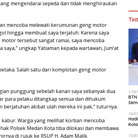
edang mengendarai sepeda dan tidak menghiraukan
Saat
Tin
 dan mencoba melewati kerumunan geng motor
ggol hingga membuat saya terjatuh. Karena saya
 motor tersebut sangat ramai, saya mencoba
da saya,” ungkap Yatiaman kepada wartawan, Jum’at
taka. Salah satu dari komplotan geng motor
bagian punggung sebelah kanan saya sebanyak dua
17/0
BTN 
agar para pelaku ditangkap semua dan dihukum
Seme
 berjatuhan akibat ulah mereka ini pak,” tuturnya.
ke 2
16/0
Hadi
n kabur. Warga yang melihat korban mencoba
Kola
ihak Polsek Medan Kota tiba dilokasi dan membawa
irnya di rujuk ke RSUP H. Adam Malik.
15/0