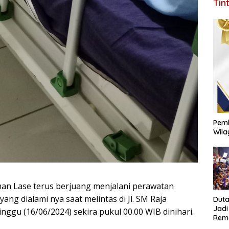
Tin
Pemk
Wila
an Lase terus berjuang menjalani perawatan
yang dialami nya saat melintas di Jl. SM Raja
Duta
Jadi
ggu (16/06/2024) sekira pukul 00.00 WIB dinihari.
Rema
Jang