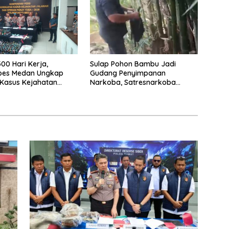
00 Hari Kerja,
Sulap Pohon Bambu Jadi
abes Medan Ungkap
Gudang Penyimpanan
Kasus Kejahatan
Narkoba, Satresnarkoba
Polrestabes Medan Bongkar
Modus Baru Peredaran Ganja