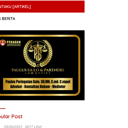
NTAKU [ARTIKEL]
S BERITA
ular Post
09/06/2025
6877 Lihat