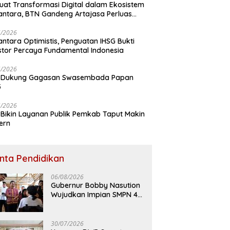
uat Transformasi Digital dalam Ekosistem
ntara, BTN Gandeng Artajasa Perluas
anan
6/2026
ntara Optimistis, Penguatan IHSG Bukti
stor Percaya Fundamental Indonesia
5/2026
 Dukung Gagasan Swasembada Papan
5
5/2026
Bikin Layanan Publik Pemkab Taput Makin
ern
inta Pendidikan
06/08/2026
Gubernur Bobby Nasution
Wujudkan Impian SMPN 4
Sitolu Ori Miliki Gedung
Permanen
30/07/2026