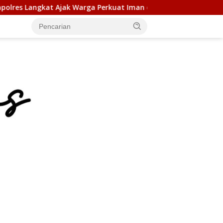
ga Perkuat Iman dan Perangi Narkoba Lewat Safari Jum’at Cur