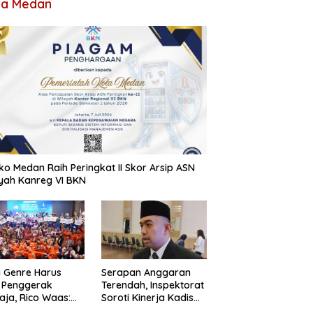
ta Medan
o Medan Raih Peringkat II Skor Arsip ASN
yah Kanreg VI BKN
 Genre Harus
Serapan Anggaran
 Penggerak
Terendah, Inspektorat
ja, Rico Waas:
Soroti Kinerja Kadis
an Hanya Aktif
Perkimcikataru Medan