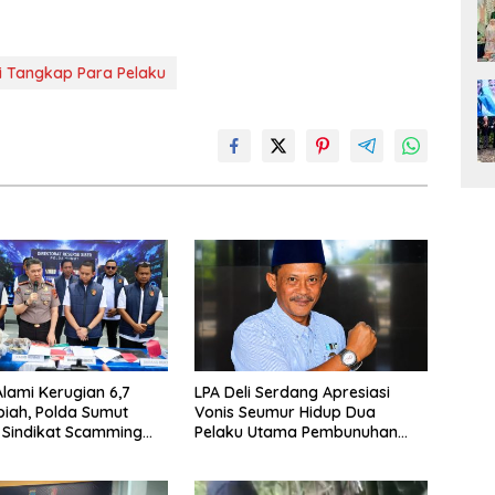
i Tangkap Para Pelaku
lami Kerugian 6,7
LPA Deli Serdang Apresiasi
upiah, Polda Sumut
Vonis Seumur Hidup Dua
 Sindikat Scamming
Pelaku Utama Pembunuhan
ional di Apartemen
Pelajar di Lubuk Pakam