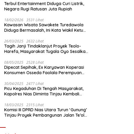
Terbul Entertainment Diduga Curi Listrik,
Negara Rugi Ratusan Juta Rupiah
18/02/2026
3531 Lihat
Kawasan Wisata Sawakete Turedawola
Diduga Bermasalah, Ini Kata Wakil Ketua
DPRD Nias Utara
26/03/2025
2632 Lihat
Tagih Janji Tindaklanjut Proyek Teolo-
Harefa, Masyarakat Tugala Oyo Sesalkan
Sikap Dingin Ketua Komisi III DPRD Nias
Utara
08/05/2025
2528 Lihat
Dipecat Sepihak, Ex Karyawan Koperasi
Konsumen Osseda Faolala Perempuan
Nias Tempuh Jalur Hukum
30/04/2025
2477 Lihat
Picu Kegaduhan Di Tengah Masyarakat,
Kapolres Nias Diminta Tinjau Kembali
Pembangunan Kantin Polsek Lotu
18/03/2025
2315 Lihat
Komisi III DPRD Nias Utara Turun ‘Gunung’
Tinjau Proyek Pembangunan Jalan Te’olo
– Harefa