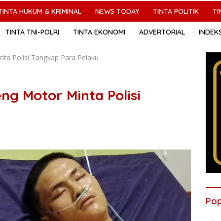
TINTA HUKUM & KRIMINAL
NEWS TODAY
TINTA POLITIK
TI
TINTA TNI-POLRI
TINTA EKONOMI
ADVERTORIAL
INDEK
ta Polisi Tangkap Para Pelaku
g Motor Minta Polisi
Pop