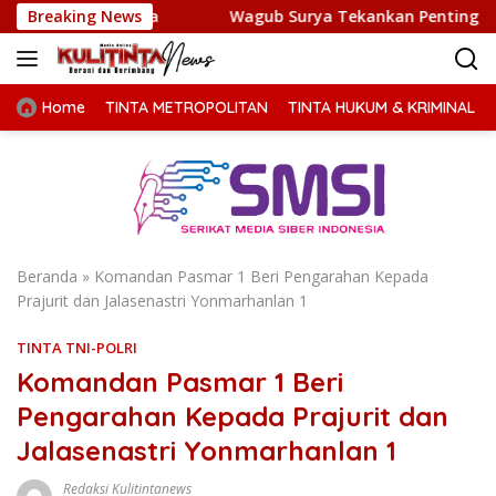
Langsung
a
Breaking News
Wagub Surya Tekankan Pentingnya Kolaborasi Pemer
ke
konten
Home
TINTA METROPOLITAN
TINTA HUKUM & KRIMINAL
Beranda
»
Komandan Pasmar 1 Beri Pengarahan Kepada
Prajurit dan Jalasenastri Yonmarhanlan 1
TINTA TNI-POLRI
Komandan Pasmar 1 Beri
Pengarahan Kepada Prajurit dan
Jalasenastri Yonmarhanlan 1
Redaksi Kulitintanews