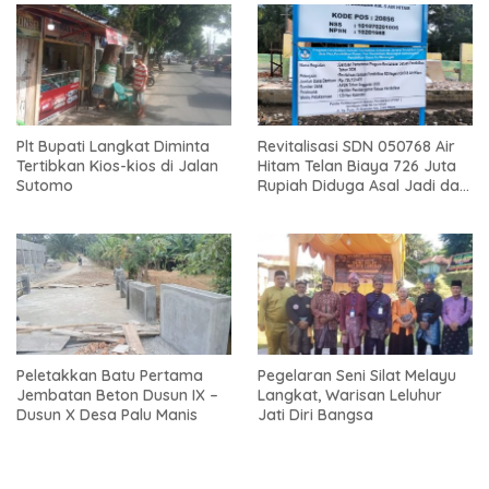
Plt Bupati Langkat Diminta
Revitalisasi SDN 050768 Air
Tertibkan Kios-kios di Jalan
Hitam Telan Biaya 726 Juta
Sutomo
Rupiah Diduga Asal Jadi dan
Sarat Korupsi
Peletakkan Batu Pertama
Pegelaran Seni Silat Melayu
Jembatan Beton Dusun IX –
Langkat, Warisan Leluhur
Dusun X Desa Palu Manis
Jati Diri Bangsa