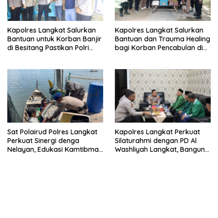
Kapolres Langkat Salurkan
Kapolres Langkat Salurkan
Bantuan untuk Korban Banjir
Bantuan dan Trauma Healing
di Besitang Pastikan Polri
bagi Korban Pencabulan di
Hadir di Tengah Masyarakat
Secanggang
Sat Polairud Polres Langkat
Kapolres Langkat Perkuat
Perkuat Sinergi denga
Silaturahmi dengan PD Al
Nelayan, Edukasi Kamtibmas
Washliyah Langkat, Bangun
dan Kelestarian Lingkungan
Sinergi untuk Kamtibmas
Pesisir
yang Kondusif