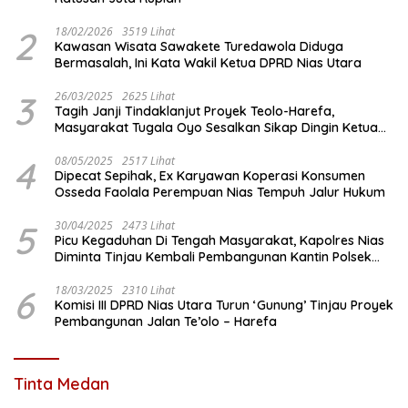
2
18/02/2026
3519 Lihat
Kawasan Wisata Sawakete Turedawola Diduga
Bermasalah, Ini Kata Wakil Ketua DPRD Nias Utara
3
26/03/2025
2625 Lihat
Tagih Janji Tindaklanjut Proyek Teolo-Harefa,
Masyarakat Tugala Oyo Sesalkan Sikap Dingin Ketua
Komisi III DPRD Nias Utara
4
08/05/2025
2517 Lihat
Dipecat Sepihak, Ex Karyawan Koperasi Konsumen
Osseda Faolala Perempuan Nias Tempuh Jalur Hukum
5
30/04/2025
2473 Lihat
Picu Kegaduhan Di Tengah Masyarakat, Kapolres Nias
Diminta Tinjau Kembali Pembangunan Kantin Polsek
Lotu
6
18/03/2025
2310 Lihat
Komisi III DPRD Nias Utara Turun ‘Gunung’ Tinjau Proyek
Pembangunan Jalan Te’olo – Harefa
Tinta Medan