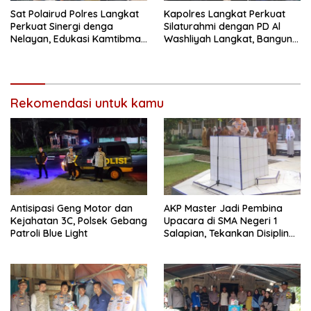
Sat Polairud Polres Langkat
Kapolres Langkat Perkuat
Perkuat Sinergi denga
Silaturahmi dengan PD Al
Nelayan, Edukasi Kamtibmas
Washliyah Langkat, Bangun
dan Kelestarian Lingkungan
Sinergi untuk Kamtibmas
Pesisir
yang Kondusif
Rekomendasi untuk kamu
Antisipasi Geng Motor dan
AKP Master Jadi Pembina
Kejahatan 3C, Polsek Gebang
Upacara di SMA Negeri 1
Patroli Blue Light
Salapian, Tekankan Disiplin
dan Bahaya Narkoba