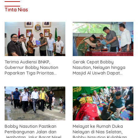
Tinta Nias
Terima Audiensi BNKP,
Gerak Cepat Bobby
Gubernur Bobby Nasution
Nasution, Nelayan hingga
Paparkan Tiga Prioritas
Masjid Al Uswah Dapat
Pembangunan Kepulauan
Bantuan
Nias
Bobby Nasution Pastikan
Melayat ke Rumah Duka
Pembangunan Jalan dan
Nelayan di Nias Selatan,
Jembatan Jalur Barat Nisel-
Bobby Nasution Kuliahkan