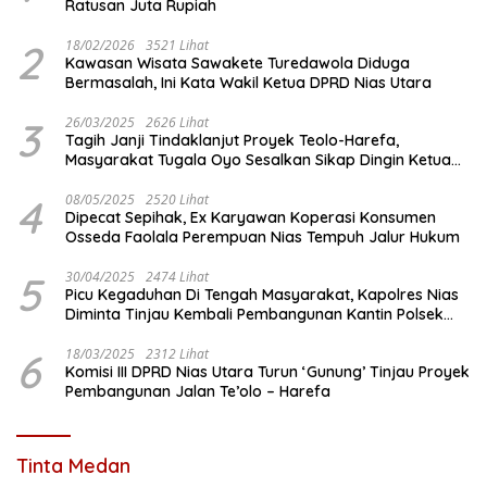
Ratusan Juta Rupiah
2
18/02/2026
3521 Lihat
Kawasan Wisata Sawakete Turedawola Diduga
Bermasalah, Ini Kata Wakil Ketua DPRD Nias Utara
3
26/03/2025
2626 Lihat
Tagih Janji Tindaklanjut Proyek Teolo-Harefa,
Masyarakat Tugala Oyo Sesalkan Sikap Dingin Ketua
Komisi III DPRD Nias Utara
4
08/05/2025
2520 Lihat
Dipecat Sepihak, Ex Karyawan Koperasi Konsumen
Osseda Faolala Perempuan Nias Tempuh Jalur Hukum
5
30/04/2025
2474 Lihat
Picu Kegaduhan Di Tengah Masyarakat, Kapolres Nias
Diminta Tinjau Kembali Pembangunan Kantin Polsek
Lotu
6
18/03/2025
2312 Lihat
Komisi III DPRD Nias Utara Turun ‘Gunung’ Tinjau Proyek
Pembangunan Jalan Te’olo – Harefa
Tinta Medan