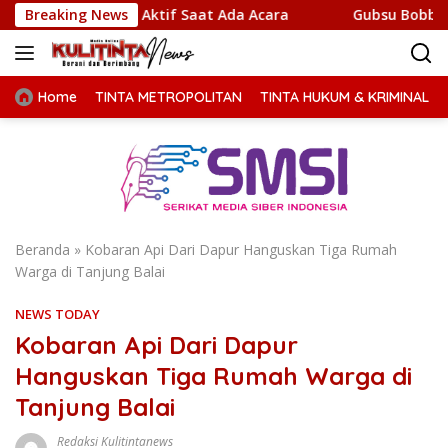
Langsung
anya Aktif Saat Ada Acara
Breaking News
Gubsu Bobby Prioritaskan In
ke
konten
Home
TINTA METROPOLITAN
TINTA HUKUM & KRIMINAL
Beranda
»
Kobaran Api Dari Dapur Hanguskan Tiga Rumah
Warga di Tanjung Balai
NEWS TODAY
Kobaran Api Dari Dapur
Hanguskan Tiga Rumah Warga di
Tanjung Balai
Redaksi Kulitintanews