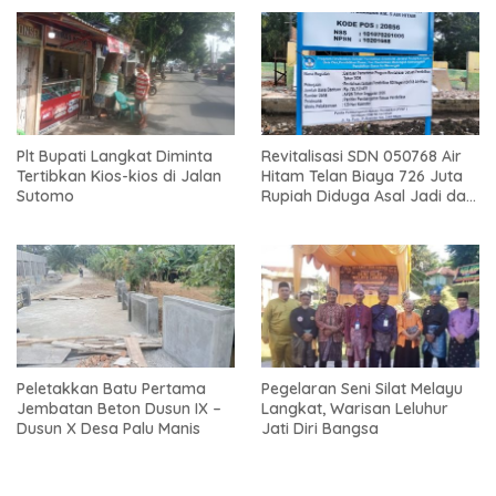
Plt Bupati Langkat Diminta
Revitalisasi SDN 050768 Air
Tertibkan Kios-kios di Jalan
Hitam Telan Biaya 726 Juta
Sutomo
Rupiah Diduga Asal Jadi dan
Sarat Korupsi
Peletakkan Batu Pertama
Pegelaran Seni Silat Melayu
Jembatan Beton Dusun IX –
Langkat, Warisan Leluhur
Dusun X Desa Palu Manis
Jati Diri Bangsa