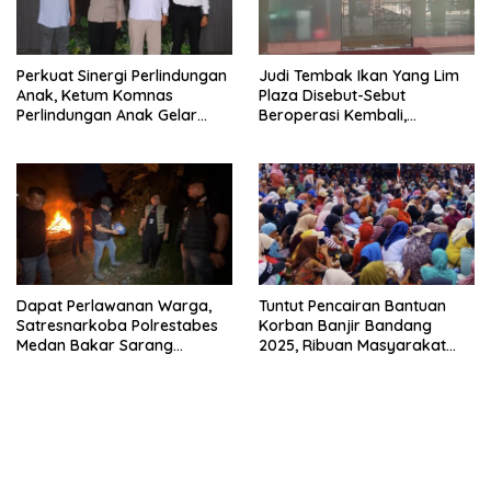
Perkuat Sinergi Perlindungan
Judi Tembak Ikan Yang Lim
Anak, Ketum Komnas
Plaza Disebut-Sebut
Perlindungan Anak Gelar
Beroperasi Kembali,
Audiensi ke Polres
Ternyata Hoaks
Pematangsiantar
Dapat Perlawanan Warga,
Tuntut Pencairan Bantuan
Satresnarkoba Polrestabes
Korban Banjir Bandang
Medan Bakar Sarang
2025, Ribuan Masyarakat
Narkoba di Klambir Lima
Blokade Jalinsum