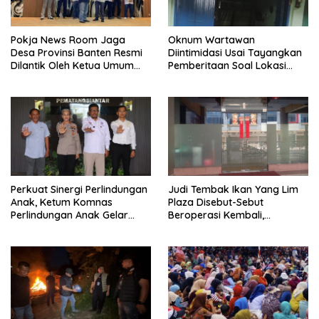
Pokja News Room Jaga
Oknum Wartawan
Desa Provinsi Banten Resmi
Diintimidasi Usai Tayangkan
Dilantik Oleh Ketua Umum
Pemberitaan Soal Lokasi
SMSI Pusat
Kusuk Lulur di Brayan
Perkuat Sinergi Perlindungan
Judi Tembak Ikan Yang Lim
Anak, Ketum Komnas
Plaza Disebut-Sebut
Perlindungan Anak Gelar
Beroperasi Kembali,
Audiensi ke Polres
Ternyata Hoaks
Pematangsiantar