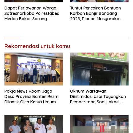
Dapat Perlawanan Warga,
Tuntut Pencairan Bantuan
Satresnarkoba Polrestabes
Korban Banjir Bandang
Medan Bakar Sarang
2025, Ribuan Masyarakat
Narkoba di Klambir Lima
Blokade Jalinsum
Rekomendasi untuk kamu
Pokja News Room Jaga
Oknum Wartawan
Desa Provinsi Banten Resmi
Diintimidasi Usai Tayangkan
Dilantik Oleh Ketua Umum
Pemberitaan Soal Lokasi
SMSI Pusat
Kusuk Lulur di Brayan