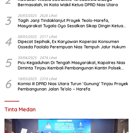
Bermasalah, Ini Kata Wakil Ketua DPRD Nias Utara
3
26/03/2025
2626 Lihat
Tagih Janji Tindaklanjut Proyek Teolo-Harefa,
Masyarakat Tugala Oyo Sesalkan Sikap Dingin Ketua
Komisi III DPRD Nias Utara
4
08/05/2025
2517 Lihat
Dipecat Sepihak, Ex Karyawan Koperasi Konsumen
Osseda Faolala Perempuan Nias Tempuh Jalur Hukum
5
30/04/2025
2474 Lihat
Picu Kegaduhan Di Tengah Masyarakat, Kapolres Nias
Diminta Tinjau Kembali Pembangunan Kantin Polsek
Lotu
6
18/03/2025
2310 Lihat
Komisi III DPRD Nias Utara Turun ‘Gunung’ Tinjau Proyek
Pembangunan Jalan Te’olo – Harefa
Tinta Medan