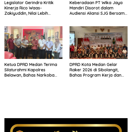
Legislator Gerindra Kritik
Keberadaan PT Wika Jaya
Kinerja Rico Waas-
Mandiri Disorot dalam
Zakiyuddin, Nilai Lebih
Audiensi Aliansi SJG Bersama
Banyak Seremonial
DPRD Langkat
Ketimbang Menjawab
Keluhan Warga
Ketua DPRD Medan Terima
DPRD Kota Medan Gelar
Silaturahmi Kapolres
Raker 2026 di Sibolangit,
Belawan, Bahas Narkoba
Bahas Program Kerja dan
dan Kriminalitas hingga
Digitalisasi
Potensi Ekonomi