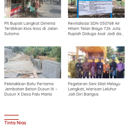
Plt Bupati Langkat Diminta
Revitalisasi SDN 050768 Air
Tertibkan Kios-kios di Jalan
Hitam Telan Biaya 726 Juta
Sutomo
Rupiah Diduga Asal Jadi dan
Sarat Korupsi
Peletakkan Batu Pertama
Pegelaran Seni Silat Melayu
Jembatan Beton Dusun IX –
Langkat, Warisan Leluhur
Dusun X Desa Palu Manis
Jati Diri Bangsa
Tinta Nias