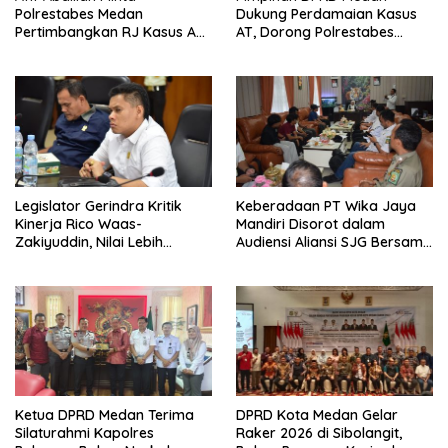
Polrestabes Medan
Dukung Perdamaian Kasus
Pertimbangkan RJ Kasus AT
AT, Dorong Polrestabes
dan Robin
Medan Terapkan RJ
Legislator Gerindra Kritik
Keberadaan PT Wika Jaya
Kinerja Rico Waas-
Mandiri Disorot dalam
Zakiyuddin, Nilai Lebih
Audiensi Aliansi SJG Bersama
Banyak Seremonial
DPRD Langkat
Ketimbang Menjawab
Keluhan Warga
Ketua DPRD Medan Terima
DPRD Kota Medan Gelar
Silaturahmi Kapolres
Raker 2026 di Sibolangit,