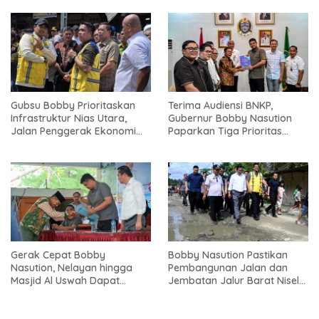
Gubsu Bobby Prioritaskan
Terima Audiensi BNKP,
Infrastruktur Nias Utara,
Gubernur Bobby Nasution
Jalan Penggerak Ekonomi
Paparkan Tiga Prioritas
Mulai Dibenahi
Pembangunan Kepulauan
Nias
Gerak Cepat Bobby
Bobby Nasution Pastikan
Nasution, Nelayan hingga
Pembangunan Jalan dan
Masjid Al Uswah Dapat
Jembatan Jalur Barat Nisel-
Bantuan
Nisbar Dimulai Agustus