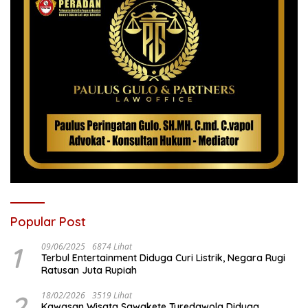
Popular Post
1
09/06/2025
6874 Lihat
Terbul Entertainment Diduga Curi Listrik, Negara Rugi
Ratusan Juta Rupiah
2
18/02/2026
3519 Lihat
Kawasan Wisata Sawakete Turedawola Diduga