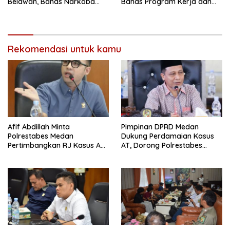
Belawan, Bahas Narkoba
Bahas Program Kerja dan
dan Kriminalitas hingga
Digitalisasi
Potensi Ekonomi
Rekomendasi untuk kamu
Afif Abdillah Minta
Pimpinan DPRD Medan
Polrestabes Medan
Dukung Perdamaian Kasus
Pertimbangkan RJ Kasus AT
AT, Dorong Polrestabes
dan Robin
Medan Terapkan RJ