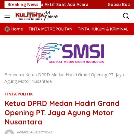
Langsung
 Aktif Saat Ada Acara
Breaking News
Gubsu Bobby Prioritaskan Infras
ke
konten
Home
TINTA METROPOLITAN
TINTA HUKUM & KRIMINAL
Beranda
»
Ketua DPRD Medan Hadiri Grand Opening PT. Jaya
Agung Motor Nusantara
TINTA POLITIK
Ketua DPRD Medan Hadiri Grand
Opening PT. Jaya Agung Motor
Nusantara
Redaksi Kulitintanews