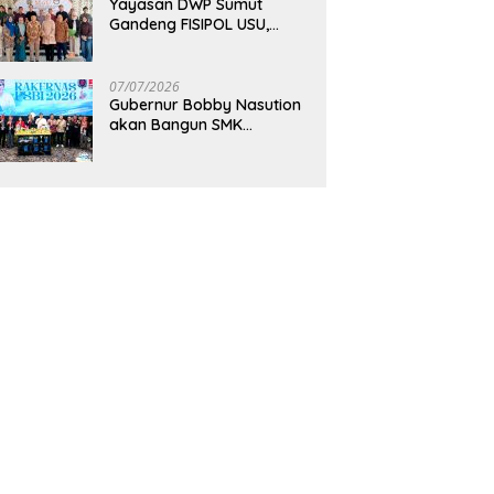
Yayasan DWP Sumut
Gandeng FISIPOL USU,
Dorong Inovasi dan
Tingkatkan Mutu
Pendidikan
07/07/2026
Gubernur Bobby Nasution
akan Bangun SMK
Unggulan Pariwisata
Berkonsep Boarding
School di Samosir