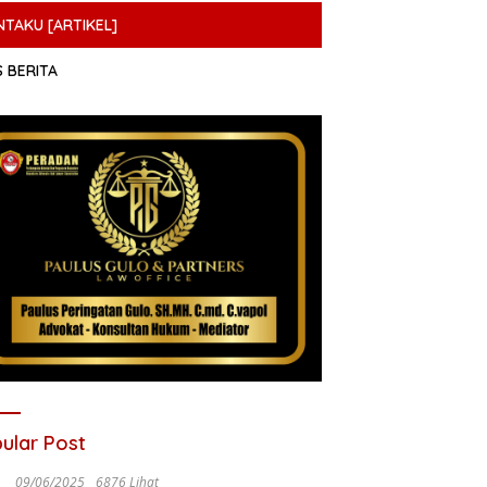
NTAKU [ARTIKEL]
S BERITA
ular Post
09/06/2025
6876 Lihat