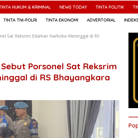
TINTA HUKUM & KRIMINAL
NEWS TODAY
TINTA POLITIK
TI
TINTA TNI-POLRI
TINTA EKONOMI
ADVERTORIAL
INDEK
el Sat Reksrim Edarkan Narkoba Meninggal di RS
Sebut Porsonel Sat Reksrim
inggal di RS Bhayangkara
Pop