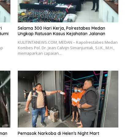
i
Selama 300 Hari Kerja, Polrestabes Medan
Bumi
Ungkap Ratusan Kasus Kejahatan Jalanan
KULITINTANEWS.COM, MEDAN – Kapolrestabes Medan
ap
Kombes Pol. Dr. Jean Calvijn Simanjuntak, S.I.K., M.H.,
memaparkan capaian…
anan
Pemasok Narkoba di Helen’s Night Mart