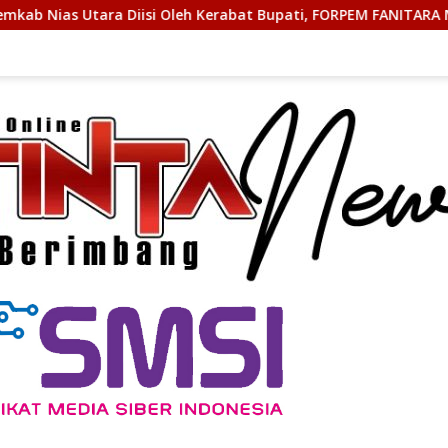
leh Kerabat Bupati, FORPEM FANITARA Menduga adanya Praktik 