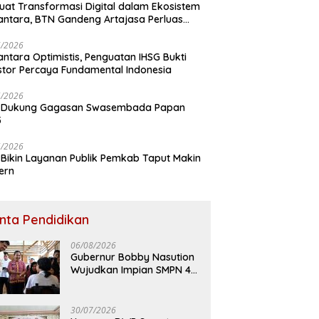
uat Transformasi Digital dalam Ekosistem
ntara, BTN Gandeng Artajasa Perluas
anan
6/2026
ntara Optimistis, Penguatan IHSG Bukti
stor Percaya Fundamental Indonesia
5/2026
 Dukung Gagasan Swasembada Papan
5
5/2026
Bikin Layanan Publik Pemkab Taput Makin
ern
inta Pendidikan
06/08/2026
Gubernur Bobby Nasution
Wujudkan Impian SMPN 4
Sitolu Ori Miliki Gedung
Permanen
30/07/2026