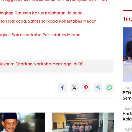
 Ungkap Ratusan Kasus Kejahatan Jalanan
Tin
nan Narkoba, Satresnarkoba Polrestabes Medan
ingkus Satresnarkoba Polrestabes Medan
Reksrim Edarkan Narkoba Meninggal di RS
17/0
BTN 
Seme
ke 2
16/0
Hadi
Kola
15/0