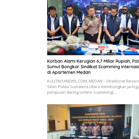
Korban Alami Kerugian 6,7 Miliar Rupiah, Po
Sumut Bongkar Sindikat Scamming Internas
di Apartemen Medan
KULITINTANEWS.COM, MEDAN – Direktorat Reser
Siber Polda Sumatera Utara membongkar jaring
penipuan daring (online scamming)…