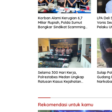
Korban Alami Kerugian 6,7
LPA Deli
Miliar Rupiah, Polda Sumut
Vonis Se
Bongkar Sindikat Scamming
Pelaku 
Internasional di Apartemen
Pelajar 
Medan
Selama 300 Hari Kerja,
Sulap P
Polrestabes Medan Ungkap
Gudang 
Ratusan Kasus Kejahatan
Narkoba
Jalanan
Polrest
Modus B
Rekomendasi untuk kamu