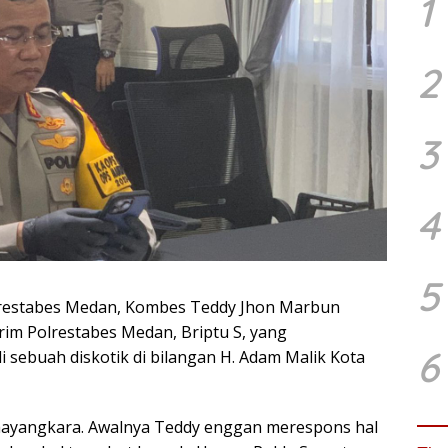
1
2
3
4
5
restabes Medan, Kombes Teddy Jhon Marbun
m Polrestabes Medan, Briptu S, yang
6
sebuah diskotik di bilangan H. Adam Malik Kota
Bhayangkara. Awalnya Teddy enggan merespons hal