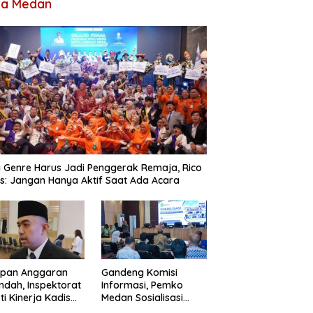
ta Medan
 Genre Harus Jadi Penggerak Remaja, Rico
: Jangan Hanya Aktif Saat Ada Acara
apan Anggaran
Gandeng Komisi
ndah, Inspektorat
Informasi, Pemko
ti Kinerja Kadis
Medan Sosialisasi
imcikataru Medan
Permendagri Nomor 2