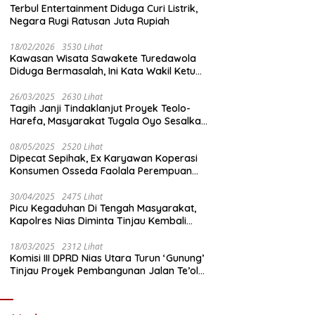
Terbul Entertainment Diduga Curi Listrik,
Negara Rugi Ratusan Juta Rupiah
18/02/2026
3530 Lihat
Kawasan Wisata Sawakete Turedawola
Diduga Bermasalah, Ini Kata Wakil Ketua
DPRD Nias Utara
26/03/2025
2630 Lihat
Tagih Janji Tindaklanjut Proyek Teolo-
Harefa, Masyarakat Tugala Oyo Sesalkan
Sikap Dingin Ketua Komisi III DPRD Nias
Utara
08/05/2025
2520 Lihat
Dipecat Sepihak, Ex Karyawan Koperasi
Konsumen Osseda Faolala Perempuan
Nias Tempuh Jalur Hukum
30/04/2025
2475 Lihat
Picu Kegaduhan Di Tengah Masyarakat,
Kapolres Nias Diminta Tinjau Kembali
Pembangunan Kantin Polsek Lotu
18/03/2025
2312 Lihat
Komisi III DPRD Nias Utara Turun ‘Gunung’
Tinjau Proyek Pembangunan Jalan Te’olo
– Harefa