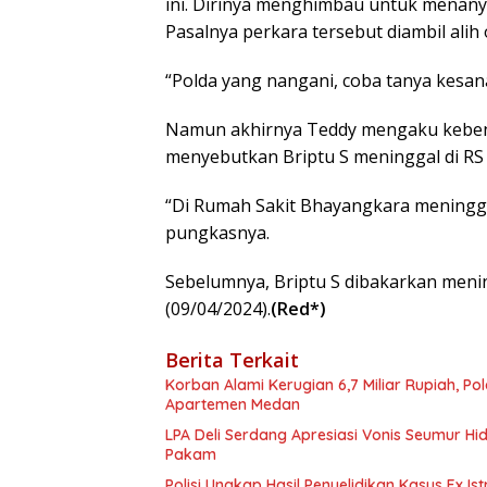
ini. Dirinya menghimbau untuk menany
Pasalnya perkara tersebut diambil alih
“Polda yang nangani, coba tanya kesana
Namun akhirnya Teddy mengaku kebenar
menyebutkan Briptu S meninggal di RS
“Di Rumah Sakit Bhayangkara meninggal
pungkasnya.
Sebelumnya, Briptu S dibakarkan menin
(09/04/2024).
(Red*)
Berita Terkait
Korban Alami Kerugian 6,7 Miliar Rupiah, P
Apartemen Medan
LPA Deli Serdang Apresiasi Vonis Seumur H
Pakam
Polisi Ungkap Hasil Penyelidikan Kasus Ex Is