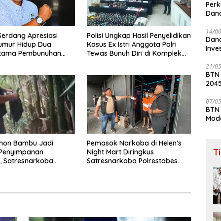
Perk
Dana
Lay
14/0
 Serdang Apresiasi
Polisi Ungkap Hasil Penyelidikan
Dana
umur Hidup Dua
Kasus Ex Istri Anggota Polri
Inve
Utama Pembunuhan
Tewas Bunuh Diri di Komplek
di Lubuk Pakam
Bumi Asri Medan
21/0
BTN
204
07/0
BTN 
Mod
ohon Bambu Jadi
Pemasok Narkoba di Helen’s
T
Penyimpanan
Night Mart Diringkus
, Satresnarkoba
Satresnarkoba Polrestabes
abes Medan Bongkar
Medan
aru Peredaran Ganja