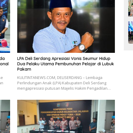
lda
LPA Deli Serdang Apresiasi Vonis Seumur Hidup
ional
Dua Pelaku Utama Pembunuhan Pelajar di Lubuk
Pakam
se
KULITINTANEWS.COM, DELISERDANG – Lembaga
an
Perlindungan Anak (LPA) Kabupaten Deli Serdang
mengapresiasi putusan Majelis Hakim Pengadilan…