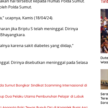
akan hal tersebut kepada Humas Polda Sumut.
Tin
 oleh Polda Sumut.
,” ucapnya, Kamis (18/04/24).
an jika Briptu S telah meninggal. Dirinya
 Bhayangkara.
nya karena sakit diabetes yang diidap,”
Duta
ggal. Dirinya disebutkan meninggal pada Selasa
Waas
olda Sumut Bongkar Sindikat Scamming Internasional di
Ser
idup Dua Pelaku Utama Pembunuhan Pelajar di Lubuk
Tere
Soro
Perk
tri Anggota Polri Tewas Bunuh Diri di Komplek Bumi Asri