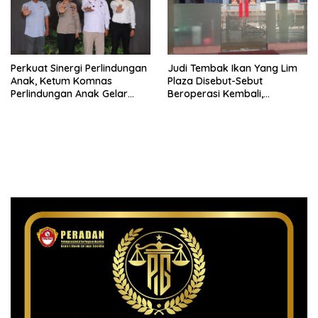
Perkuat Sinergi Perlindungan
Judi Tembak Ikan Yang Lim
Anak, Ketum Komnas
Plaza Disebut-Sebut
Perlindungan Anak Gelar
Beroperasi Kembali,
Audiensi ke Polres
Ternyata Hoaks
Pematangsiantar