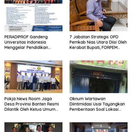
PERADIPROF Gandeng
7 Jabatan Strategis OPD
Universitas Indonesia
Pemkab Nias Utara Diisi Oleh
Menggelar Pendidikan
Kerabat Bupati, FORPEM
Khusus Profesi Advokat
FANITARA Menduga adanya
Praktik Nepotisme
Pokja News Room Jaga
Oknum Wartawan
Desa Provinsi Banten Resmi
Diintimidasi Usai Tayangkan
Dilantik Oleh Ketua Umum
Pemberitaan Soal Lokasi
SMSI Pusat
Kusuk Lulur di Brayan