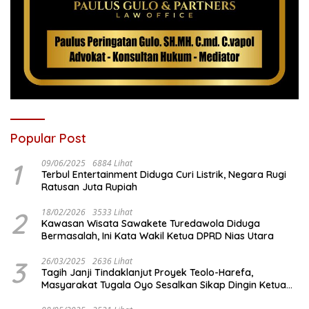
Popular Post
1
09/06/2025
6884 Lihat
Terbul Entertainment Diduga Curi Listrik, Negara Rugi
Ratusan Juta Rupiah
2
18/02/2026
3533 Lihat
Kawasan Wisata Sawakete Turedawola Diduga
Bermasalah, Ini Kata Wakil Ketua DPRD Nias Utara
3
26/03/2025
2636 Lihat
Tagih Janji Tindaklanjut Proyek Teolo-Harefa,
Masyarakat Tugala Oyo Sesalkan Sikap Dingin Ketua
Komisi III DPRD Nias Utara