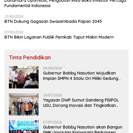
Danantara Optimistis, Penguatan IHSG Bukti Investor Percaya
Fundamental Indonesia
21/05/2026
BTN Dukung Gagasan Swasembada Papan 2045
07/05/2026
BTN Bikin Layanan Publik Pemkab Taput Makin Modern
Tinta Pendidikan
06/08/2026
Gubernur Bobby Nasution Wujudkan
Impian SMPN 4 Sitolu Ori Miliki Gedung
Permanen
30/07/2026
Yayasan DWP Sumut Gandeng FISIPOL
USU, Dorong Inovasi dan Tingkatkan
Mutu Pendidikan
07/07/2026
Gubernur Bobby Nasution akan Bangun
SMK Unggulan Pariwisata Berkonsep