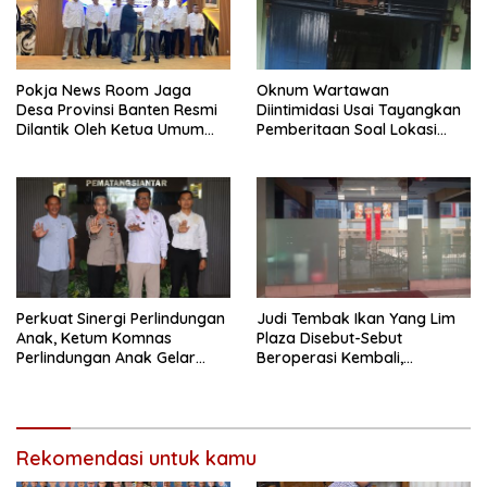
Pokja News Room Jaga
Oknum Wartawan
Desa Provinsi Banten Resmi
Diintimidasi Usai Tayangkan
Dilantik Oleh Ketua Umum
Pemberitaan Soal Lokasi
SMSI Pusat
Kusuk Lulur di Brayan
Perkuat Sinergi Perlindungan
Judi Tembak Ikan Yang Lim
Anak, Ketum Komnas
Plaza Disebut-Sebut
Perlindungan Anak Gelar
Beroperasi Kembali,
Audiensi ke Polres
Ternyata Hoaks
Pematangsiantar
Rekomendasi untuk kamu