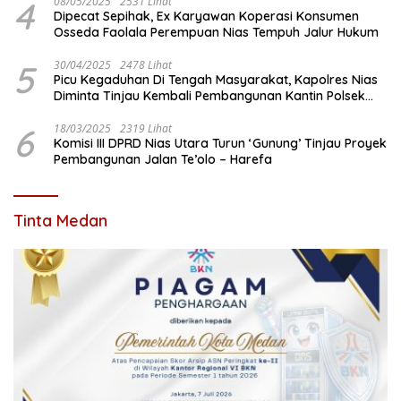
4
08/05/2025
2531 Lihat
Dipecat Sepihak, Ex Karyawan Koperasi Konsumen
Osseda Faolala Perempuan Nias Tempuh Jalur Hukum
5
30/04/2025
2478 Lihat
Picu Kegaduhan Di Tengah Masyarakat, Kapolres Nias
Diminta Tinjau Kembali Pembangunan Kantin Polsek
Lotu
6
18/03/2025
2319 Lihat
Komisi III DPRD Nias Utara Turun ‘Gunung’ Tinjau Proyek
Pembangunan Jalan Te’olo – Harefa
Tinta Medan