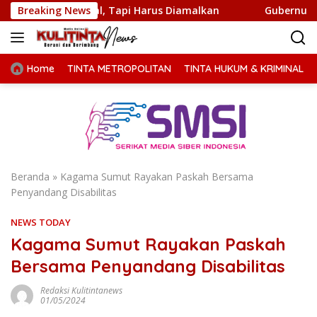
Langsung
afal, Tapi Harus Diamalkan
Breaking News
Gubernur Bobby Nasution M
ke
konten
Home
TINTA METROPOLITAN
TINTA HUKUM & KRIMINAL
Beranda
»
Kagama Sumut Rayakan Paskah Bersama
Penyandang Disabilitas
NEWS TODAY
Kagama Sumut Rayakan Paskah
Bersama Penyandang Disabilitas
Redaksi Kulitintanews
01/05/2024