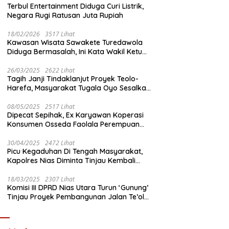
Terbul Entertainment Diduga Curi Listrik,
Negara Rugi Ratusan Juta Rupiah
18/02/2026
3517 Lihat
Kawasan Wisata Sawakete Turedawola
Diduga Bermasalah, Ini Kata Wakil Ketua
DPRD Nias Utara
26/03/2025
2622 Lihat
Tagih Janji Tindaklanjut Proyek Teolo-
Harefa, Masyarakat Tugala Oyo Sesalkan
Sikap Dingin Ketua Komisi III DPRD Nias
Utara
08/05/2025
2517 Lihat
Dipecat Sepihak, Ex Karyawan Koperasi
Konsumen Osseda Faolala Perempuan
Nias Tempuh Jalur Hukum
30/04/2025
2472 Lihat
Picu Kegaduhan Di Tengah Masyarakat,
Kapolres Nias Diminta Tinjau Kembali
Pembangunan Kantin Polsek Lotu
18/03/2025
2307 Lihat
Komisi III DPRD Nias Utara Turun ‘Gunung’
Tinjau Proyek Pembangunan Jalan Te’olo
– Harefa