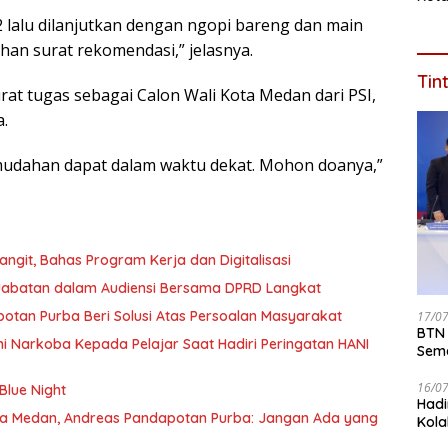
Iden
2 lalu dilanjutkan dengan ngopi bareng dan main
han surat rekomendasi,” jelasnya.
Tin
at tugas sebagai Calon Wali Kota Medan dari PSI,
.
-mudahan dapat dalam waktu dekat. Mohon doanya,”
ngit, Bahas Program Kerja dan Digitalisasi
 Jabatan dalam Audiensi Bersama DPRD Langkat
otan Purba Beri Solusi Atas Persoalan Masyarakat
17/0
BTN 
 Narkoba Kepada Pelajar Saat Hadiri Peringatan HANI
Seme
ke 2
16/0
Blue Night
Hadi
 Medan, Andreas Pandapotan Purba: Jangan Ada yang
Kola