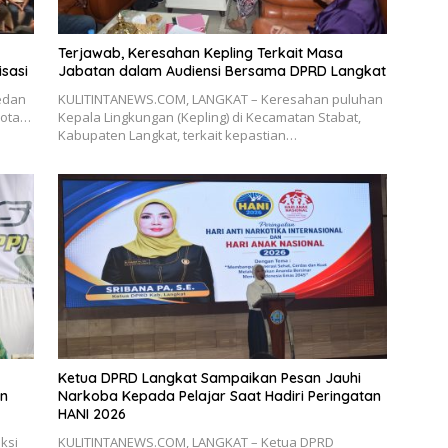
Terjawab, Keresahan Kepling Terkait Masa
isasi
Jabatan dalam Audiensi Bersama DPRD Langkat
edan
KULITINTANEWS.COM, LANGKAT – Keresahan puluhan
Kota…
Kepala Lingkungan (Kepling) di Kecamatan Stabat,
Kabupaten Langkat, terkait kepastian…
Ketua DPRD Langkat Sampaikan Pesan Jauhi
an
Narkoba Kepada Pelajar Saat Hadiri Peringatan
HANI 2026
ksi
KULITINTANEWS.COM, LANGKAT – Ketua DPRD