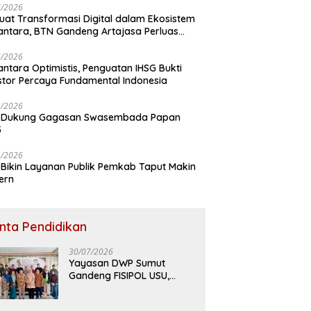
7/2026
uat Transformasi Digital dalam Ekosistem
ntara, BTN Gandeng Artajasa Perluas
anan
6/2026
ntara Optimistis, Penguatan IHSG Bukti
stor Percaya Fundamental Indonesia
5/2026
 Dukung Gagasan Swasembada Papan
5
5/2026
Bikin Layanan Publik Pemkab Taput Makin
ern
inta Pendidikan
30/07/2026
Yayasan DWP Sumut
Gandeng FISIPOL USU,
Dorong Inovasi dan
Tingkatkan Mutu