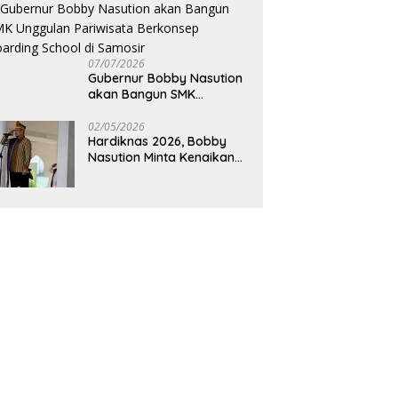
Pendidikan
07/07/2026
Gubernur Bobby Nasution
akan Bangun SMK
Unggulan Pariwisata
Berkonsep Boarding
02/05/2026
Hardiknas 2026, Bobby
School di Samosir
Nasution Minta Kenaikan
Gaji Guru Tiap Tahun dan
Penguatan Fasilitas
Pendidikan