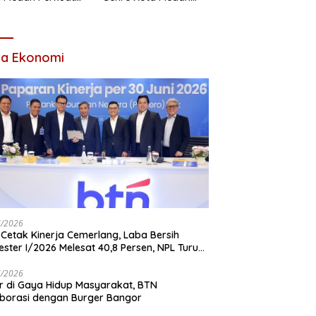
titas Organisasi
Ajak Remaja Berani
Ambil Sikap Demi
Masa Depan
ta Ekonomi
7/2026
Cetak Kinerja Cemerlang, Laba Bersih
ster I/2026 Melesat 40,8 Persen, NPL Turun
,99 Persen
7/2026
r di Gaya Hidup Masyarakat, BTN
borasi dengan Burger Bangor