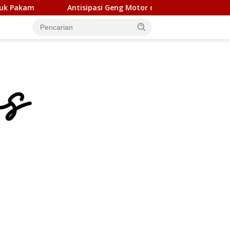
ipasi Geng Motor dan Kejahatan 3C, Polsek Gebang Patroli Blue 