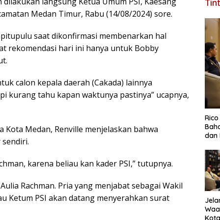
n dilakukan langsung Ketua Umum PSI, Kaesang
Tin
amatan Medan Timur, Rabu (14/08/2024) sore.
apitupulu saat dikonfirmasi membenarkan hal
at rekomendasi hari ini hanya untuk Bobby
t.
ntuk calon kepala daerah (Cakada) lainnya
tapi kurang tahu kapan waktunya pastinya” ucapnya,
Ric
Baha
ada Kota Medan, Renville menjelaskan bahwa
dan 
sendiri.
chman, karena beliau kan kader PSI,” tutupnya.
 Aulia Rachman. Pria yang menjabat sebagai Wakil
au Ketum PSI akan datang menyerahkan surat
Jela
Waa
Kota