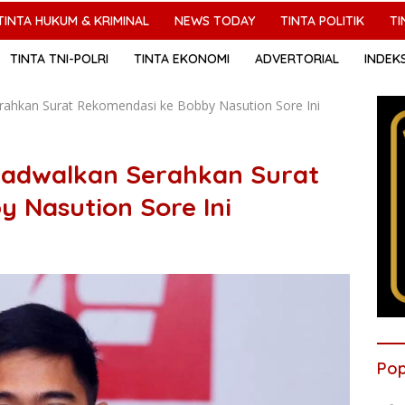
TINTA HUKUM & KRIMINAL
NEWS TODAY
TINTA POLITIK
TI
TINTA TNI-POLRI
TINTA EKONOMI
ADVERTORIAL
INDEK
rahkan Surat Rekomendasi ke Bobby Nasution Sore Ini
jadwalkan Serahkan Surat
 Nasution Sore Ini
Pop