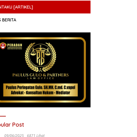
NTAKU [ARTIKEL]
S BERITA
ular Post
09/06/2025
6871 Lihat