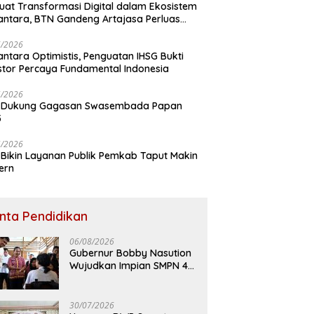
uat Transformasi Digital dalam Ekosistem
ntara, BTN Gandeng Artajasa Perluas
anan
6/2026
ntara Optimistis, Penguatan IHSG Bukti
stor Percaya Fundamental Indonesia
5/2026
 Dukung Gagasan Swasembada Papan
5
5/2026
Bikin Layanan Publik Pemkab Taput Makin
ern
inta Pendidikan
06/08/2026
Gubernur Bobby Nasution
Wujudkan Impian SMPN 4
Sitolu Ori Miliki Gedung
Permanen
30/07/2026