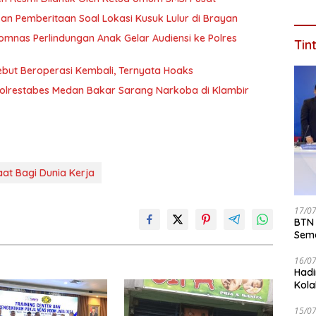
n Pemberitaan Soal Lokasi Kusuk Lulur di Brayan
omnas Perlindungan Anak Gelar Audiensi ke Polres
Tin
ebut Beroperasi Kembali, Ternyata Hoaks
olrestabes Medan Bakar Sarang Narkoba di Klambir
at Bagi Dunia Kerja
17/0
BTN 
Seme
ke 2
16/0
Hadi
Kola
15/0