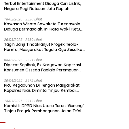
Terbul Entertainment Diduga Curi Listrik,
Negara Rugi Ratusan Juta Rupiah
18/02/2026
3530 Lihat
Kawasan Wisata Sawakete Turedawola
Diduga Bermasalah, Ini Kata Wakil Ketua
DPRD Nias Utara
26/03/2025
2630 Lihat
Tagih Janji Tindaklanjut Proyek Teolo-
Harefa, Masyarakat Tugala Oyo Sesalkan
Sikap Dingin Ketua Komisi III DPRD Nias
Utara
08/05/2025
2521 Lihat
Dipecat Sepihak, Ex Karyawan Koperasi
Konsumen Osseda Faolala Perempuan
Nias Tempuh Jalur Hukum
30/04/2025
2475 Lihat
Picu Kegaduhan Di Tengah Masyarakat,
Kapolres Nias Diminta Tinjau Kembali
Pembangunan Kantin Polsek Lotu
18/03/2025
2313 Lihat
Komisi III DPRD Nias Utara Turun ‘Gunung’
Tinjau Proyek Pembangunan Jalan Te’olo
– Harefa