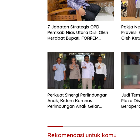
7 Jabatan Strategis OPD
Pokja N
Pemkab Nias Utara Diisi Oleh
Provinsi 
Kerabat Bupati, FORPEM
Oleh Ket
FANITARA Menduga adanya
Praktik Nepotisme
Perkuat Sinergi Perlindungan
Judi Tem
Anak, Ketum Komnas
Plaza Di
Perlindungan Anak Gelar
Beropera
Audiensi ke Polres
Hoaks
Pematangsiantar
Rekomendasi untuk kamu