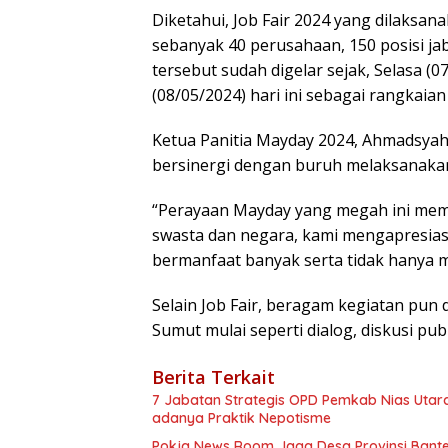
Diketahui, Job Fair 2024 yang dilaksan
sebanyak 40 perusahaan, 150 posisi j
tersebut sudah digelar sejak, Selasa (
(08/05/2024) hari ini sebagai rangkaia
Ketua Panitia Mayday 2024, Ahmadsya
bersinergi dengan buruh melaksanakan
“Perayaan Mayday yang megah ini mem
swasta dan negara, kami mengapresiasi
bermanfaat banyak serta tidak hanya m
Selain Job Fair, beragam kegiatan pun
Sumut mulai seperti dialog, diskusi pu
Berita Terkait
7 Jabatan Strategis OPD Pemkab Nias Utar
adanya Praktik Nepotisme
Pokja News Room Jaga Desa Provinsi Bante