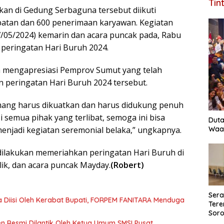
Tin
akan di Gedung Serbaguna tersebut diikuti
abatan dan 600 penerimaan karyawan. Kegiatan
07/05/2024) kemarin dan acara puncak pada, Rabu
n peringatan Hari Buruh 2024.
h mengapresiasi Pemprov Sumut yang telah
 peringatan Hari Buruh 2024 tersebut.
ang harus dikuatkan dan harus didukung penuh
 semua pihak yang terlibat, semoga ini bisa
Duta
Waas
enjadi kegiatan seremonial belaka,” ungkapnya.
 dilakukan memeriahkan peringatan Hari Buruh di
blik, dan acara puncak Mayday.
(Robert)
Ser
a Diisi Oleh Kerabat Bupati, FORPEM FANITARA Menduga
Tere
Soro
Perk
n Resmi Dilantik Oleh Ketua Umum SMSI Pusat