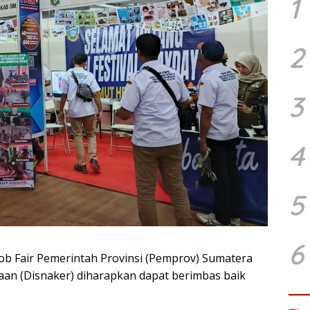
1
2
3
4
5
6
ob Fair Pemerintah Provinsi (Pemprov) Sumatera
aan (Disnaker) diharapkan dapat berimbas baik