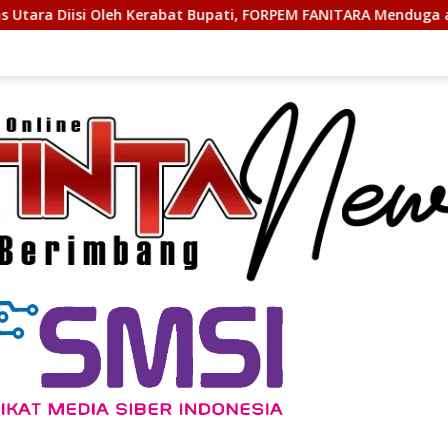
t Bupati, FORPEM FANITARA Menduga adanya Praktik Nepotisme