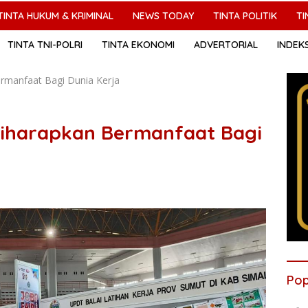
TINTA HUKUM & KRIMINAL
NEWS TODAY
TINTA POLITIK
TI
TINTA TNI-POLRI
TINTA EKONOMI
ADVERTORIAL
INDEK
rmanfaat Bagi Dunia Kerja
Diharapkan Bermanfaat Bagi
Pop