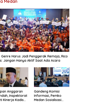
ta Medan
 Genre Harus Jadi Penggerak Remaja, Rico
: Jangan Hanya Aktif Saat Ada Acara
apan Anggaran
Gandeng Komisi
ndah, Inspektorat
Informasi, Pemko
ti Kinerja Kadis
Medan Sosialisasi
imcikataru Medan
Permendagri Nomor 2