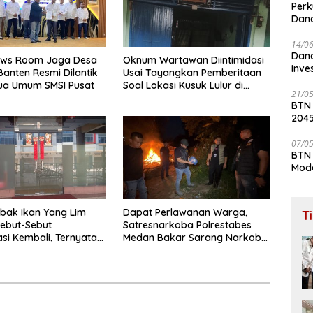
Perk
Dana
Lay
14/0
Dana
ews Room Jaga Desa
Oknum Wartawan Diintimidasi
Inve
Banten Resmi Dilantik
Usai Tayangkan Pemberitaan
ua Umum SMSI Pusat
Soal Lokasi Kusuk Lulur di
21/0
Brayan
BTN
204
07/0
BTN 
Mod
bak Ikan Yang Lim
Dapat Perlawanan Warga,
T
sebut-Sebut
Satresnarkoba Polrestabes
si Kembali, Ternyata
Medan Bakar Sarang Narkoba
di Klambir Lima