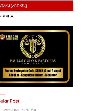
NTAKU [ARTIKEL]
S BERITA
ular Post
09/06/2025
6876 Lihat