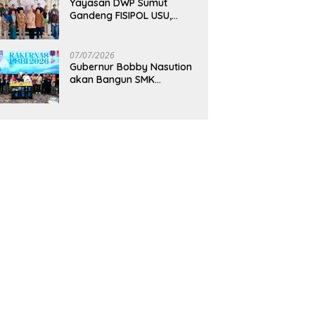
Yayasan DWP Sumut
Gandeng FISIPOL USU,
Dorong Inovasi dan
Tingkatkan Mutu
Pendidikan
07/07/2026
Gubernur Bobby Nasution
akan Bangun SMK
Unggulan Pariwisata
Berkonsep Boarding
School di Samosir